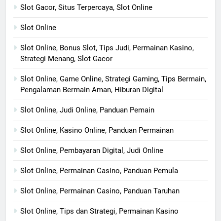
Slot Gacor, Situs Terpercaya, Slot Online
Slot Online
Slot Online, Bonus Slot, Tips Judi, Permainan Kasino,
Strategi Menang, Slot Gacor
Slot Online, Game Online, Strategi Gaming, Tips Bermain,
Pengalaman Bermain Aman, Hiburan Digital
Slot Online, Judi Online, Panduan Pemain
Slot Online, Kasino Online, Panduan Permainan
Slot Online, Pembayaran Digital, Judi Online
Slot Online, Permainan Casino, Panduan Pemula
Slot Online, Permainan Casino, Panduan Taruhan
Slot Online, Tips dan Strategi, Permainan Kasino