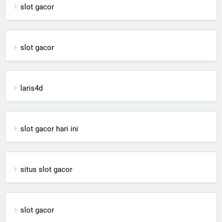
slot gacor
slot gacor
laris4d
slot gacor hari ini
situs slot gacor
slot gacor