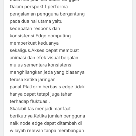
Dalam perspektif performa
pengalaman pengguna bergantung
pada dua hal utama yaitu
kecepatan respons dan
konsistensi.Edge computing
memperkuat keduanya
sekaligus.Akses cepat membuat
animasi dan efek visual berjalan
mulus sementara konsistensi
menghilangkan jeda yang biasanya
terasa ketika jaringan
padat.Platform berbasis edge tidak
hanya cepat tetapi juga tahan
terhadap fluktuasi.
Skalabilitas menjadi manfaat
berikutnya.Ketika jumlah pengguna
naik node edge dapat ditambah di
wilayah relevan tanpa membangun