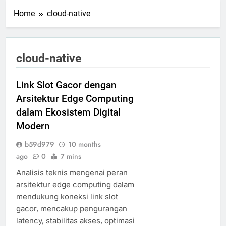
Home
cloud-native
cloud-native
Link Slot Gacor dengan
Arsitektur Edge Computing
dalam Ekosistem Digital
Modern
b59d979
10 months
ago
0
7 mins
Analisis teknis mengenai peran
arsitektur edge computing dalam
mendukung koneksi link slot
gacor, mencakup pengurangan
latency, stabilitas akses, optimasi