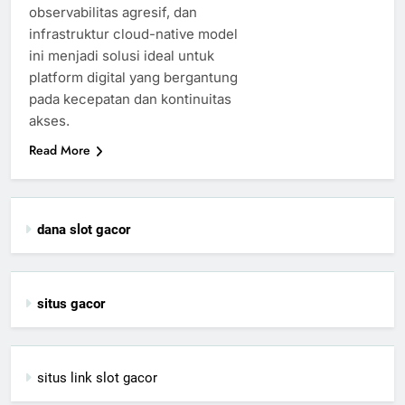
observabilitas agresif, dan
infrastruktur cloud-native model
ini menjadi solusi ideal untuk
platform digital yang bergantung
pada kecepatan dan kontinuitas
akses.
Read More
dana slot gacor
situs gacor
situs link slot gacor