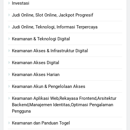
Investasi
Judi Online, Slot Online, Jackpot Progresif
Judi Online, Teknologi, Informasi Terpercaya
Keamanan & Teknologi Digital
Keamanan Akses & Infrastruktur Digital
Keamanan Akses Digital
Keamanan Akses Harian
Keamanan Akun & Pengelolaan Akses
Keamanan Aplikasi Web,Rekayasa Frontend,Arsitektur
Backend,Manajemen Identitas,Optimasi Pengalaman
Pengguna
Keamanan dan Panduan Togel