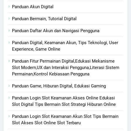
Panduan Akun Digital
Panduan Bermain, Tutorial Digital
Panduan Daftar Akun dan Navigasi Pengguna
Panduan Digital, Keamanan Akun, Tips Teknologi, User
Experience, Game Online
Panduan Fitur Permainan Digital,Edukasi Mekanisme
Slot Modern,UX dan Interaksi Pengguna,Literasi Sistem
Permainan,Kontrol Kebiasaan Pengguna
Panduan Game, Hiburan Digital, Edukasi Gaming
Panduan Login Slot Keamanan Akses Online Edukasi
Slot Digital Tips Bermain Slot Strategi Hiburan Online
Panduan Login Slot Keamanan Akun Slot Tips Bermain
Slot Akses Slot Online Slot Terbaru