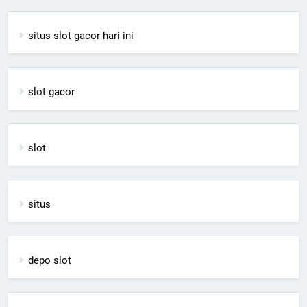
situs slot gacor hari ini
slot gacor
slot
situs
depo slot