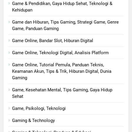
Game & Pendidikan, Gaya Hidup Sehat, Teknologi &
Kehidupan
Game dan Hiburan, Tips Gaming, Strategi Game, Genre
Game, Panduan Gaming
Game Online, Bandar Slot, Hiburan Digital
Game Online, Teknologi Digital, Analisis Platform
Game Online, Tutorial Pemula, Panduan Teknis,
Keamanan Akun, Tips & Trik, Hiburan Digital, Dunia
Gaming
Game, Kesehatan Mental, Tips Gaming, Gaya Hidup
Sehat
Game, Psikologi, Teknologi
Gaming & Technology