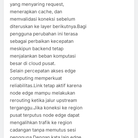
yang menyaring request,
menerapkan cache, dan
memvalidasi koneksi sebelum
diteruskan ke layer berikutnya.Bagi
pengguna perubahan ini terasa
sebagai perbaikan kecepatan
meskipun backend tetap
menjalankan beban komputasi
besar di cloud pusat.
Selain percepatan akses edge
computing memperkuat
reliabilitas.Link tetap aktif karena
node edge mampu melakukan
rerouting ketika jalur upstream
terganggu.Jika koneksi ke region
pusat terputus node edge dapat
mengalihkan trafik ke region
cadangan tanpa memutus sesi
pengguna.Dengan kata lain edge