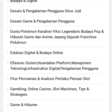
Budaya & Digital
Desain & Pengalaman Pengguna Situs Judi
Desain Game & Pengalaman Pengguna
Dunia Pokémon Karakter Fiksi Legendaris Budaya Pop &
Hiburan Game dan Anime Jepang Sejarah Franchise
Pokémon
Edukasi Digital & Budaya Online
Efisiensi Sistem,Keandalan Platform,Manajemen
Teknologi,Infrastruktur Digital,Pengalaman Pengguna
Fitur Permainan & Analisis Perilaku Pemain Slot
Gambling, Online Casino, Slot Machines, Tips &
Strategies
Game & Hiburan