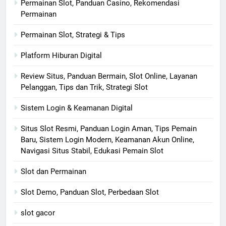
Permainan Slot, Panduan Casino, Rekomendasi
Permainan
Permainan Slot, Strategi & Tips
Platform Hiburan Digital
Review Situs, Panduan Bermain, Slot Online, Layanan
Pelanggan, Tips dan Trik, Strategi Slot
Sistem Login & Keamanan Digital
Situs Slot Resmi, Panduan Login Aman, Tips Pemain
Baru, Sistem Login Modern, Keamanan Akun Online,
Navigasi Situs Stabil, Edukasi Pemain Slot
Slot dan Permainan
Slot Demo, Panduan Slot, Perbedaan Slot
slot gacor