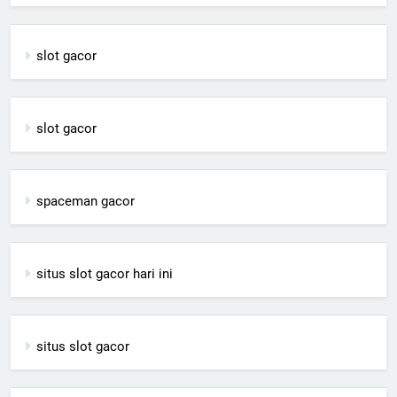
slot gacor
slot gacor
spaceman gacor
situs slot gacor hari ini
situs slot gacor