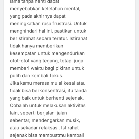
lama tanpa henti dapat
menyebabkan kelelahan mental,
yang pada akhirnya dapat
meningkatkan rasa frustrasi. Untuk
menghindari hal ini, pastikan untuk
beristirahat secara teratur. Istirahat
tidak hanya memberikan
kesempatan untuk mengendurkan
otot-otot yang tegang, tetapi juga
memberi waktu bagi pikiran untuk
pulih dan kembali fokus.
Jika kamu merasa mulai kesal atau
tidak bisa berkonsentrasi, itu tanda
yang baik untuk berhenti sejenak.
Cobalah untuk melakukan aktivitas
lain, seperti berjalan-jalan
sebentar, mendengarkan musik,
atau sekadar relaksasi. Istirahat
sejenak bisa membuatmu kembali