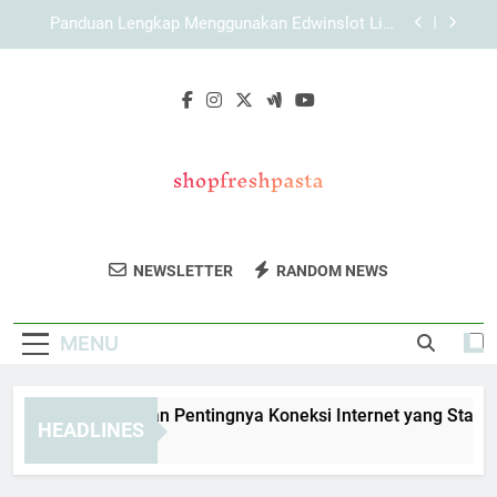
Skip
EDWINSLOT Login: Analisis Akses dari Sisi
to
Kecepatan dan Kemudahan
content
Login Edwinslot dan Pentingnya Memilih Akses
yang Tepat untuk Pengguna
TIARA4D Login dan Pentingnya Koneksi Internet
yang Stabil untuk Akses Lebih Lancar
Panduan Lengkap Menggunakan Edwinslot Link
Alternatif Tanpa Kendala Akses
EDWINSLOT Login: Analisis Akses dari Sisi
Kecepatan dan Kemudahan
Shop Fresh
Nikmati Pasta Segar Dan Bahan Masakan
Login Edwinslot dan Pentingnya Memilih Akses
NEWSLETTER
RANDOM NEWS
Pasta
yang Tepat untuk Pengguna
Khas Italia Dari Shop Fresh Pasta. Untuk
Pengalaman Kuliner Yang Otentik.
MENU
ARA4D Login dan Pentingnya Koneksi Internet yang Stabil unt
HEADLINES
Weeks Ago