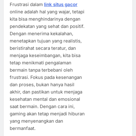
Frustrasi dalam
link situs gacor
online adalah hal yang wajar, tetapi
kita bisa menghindarinya dengan
pendekatan yang sehat dan positif.
Dengan menerima kekalahan,
menetapkan tujuan yang realistis,
beristirahat secara teratur, dan
menjaga keseimbangan, kita bisa
tetap menikmati pengalaman
bermain tanpa terbebani oleh
frustrasi. Fokus pada kesenangan
dan proses, bukan hanya hasil
akhir, dan pastikan untuk menjaga
kesehatan mental dan emosional
saat bermain. Dengan cara ini,
gaming akan tetap menjadi hiburan
yang menyenangkan dan
bermanfaat.