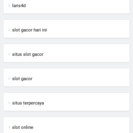
laris4d
slot gacor hari ini
situs slot gacor
slot gacor
situs terpercaya
slot online