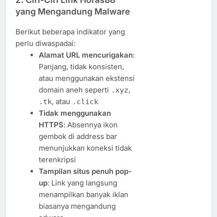
yang Mengandung Malware
Berikut beberapa indikator yang
perlu diwaspadai:
Alamat URL mencurigakan
:
Panjang, tidak konsisten,
atau menggunakan ekstensi
domain aneh seperti
,
.xyz
, atau
.tk
.click
Tidak menggunakan
HTTPS
: Absennya ikon
gembok di address bar
menunjukkan koneksi tidak
terenkripsi
Tampilan situs penuh pop-
up
: Link yang langsung
menampilkan banyak iklan
biasanya mengandung