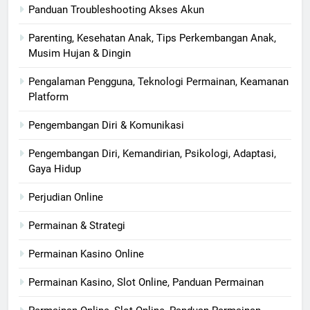
Panduan Troubleshooting Akses Akun
Parenting, Kesehatan Anak, Tips Perkembangan Anak,
Musim Hujan & Dingin
Pengalaman Pengguna, Teknologi Permainan, Keamanan
Platform
Pengembangan Diri & Komunikasi
Pengembangan Diri, Kemandirian, Psikologi, Adaptasi,
Gaya Hidup
Perjudian Online
Permainan & Strategi
Permainan Kasino Online
Permainan Kasino, Slot Online, Panduan Permainan