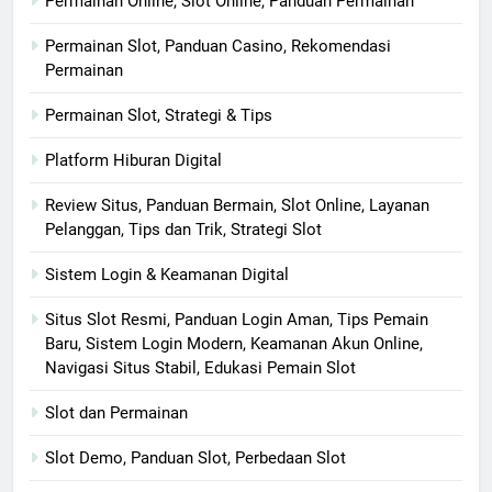
Permainan Online, Slot Online, Panduan Permainan
Permainan Slot, Panduan Casino, Rekomendasi
Permainan
Permainan Slot, Strategi & Tips
Platform Hiburan Digital
Review Situs, Panduan Bermain, Slot Online, Layanan
Pelanggan, Tips dan Trik, Strategi Slot
Sistem Login & Keamanan Digital
Situs Slot Resmi, Panduan Login Aman, Tips Pemain
Baru, Sistem Login Modern, Keamanan Akun Online,
Navigasi Situs Stabil, Edukasi Pemain Slot
Slot dan Permainan
Slot Demo, Panduan Slot, Perbedaan Slot