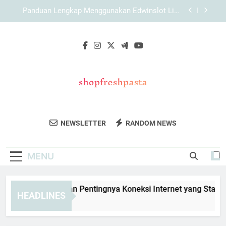
Skip
EDWINSLOT Login: Analisis Akses dari Sisi
to
Kecepatan dan Kemudahan
content
Login Edwinslot dan Pentingnya Memilih Akses
yang Tepat untuk Pengguna
TIARA4D Login dan Pentingnya Koneksi Internet
yang Stabil untuk Akses Lebih Lancar
Panduan Lengkap Menggunakan Edwinslot Link
Alternatif Tanpa Kendala Akses
EDWINSLOT Login: Analisis Akses dari Sisi
Kecepatan dan Kemudahan
Shop Fresh
Nikmati Pasta Segar Dan Bahan Masakan
Login Edwinslot dan Pentingnya Memilih Akses
NEWSLETTER
RANDOM NEWS
Pasta
yang Tepat untuk Pengguna
Khas Italia Dari Shop Fresh Pasta. Untuk
Pengalaman Kuliner Yang Otentik.
MENU
ARA4D Login dan Pentingnya Koneksi Internet yang Stabil unt
HEADLINES
Month Ago