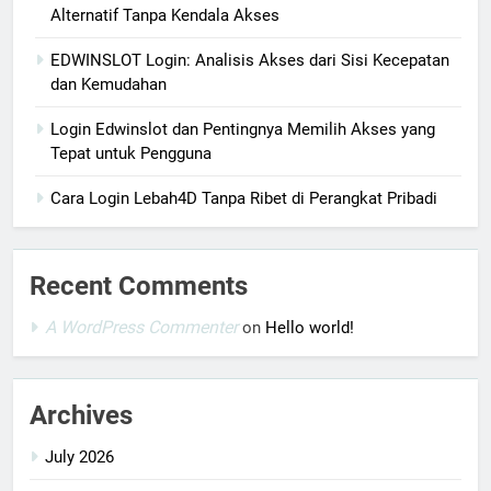
Alternatif Tanpa Kendala Akses
EDWINSLOT Login: Analisis Akses dari Sisi Kecepatan
dan Kemudahan
Login Edwinslot dan Pentingnya Memilih Akses yang
Tepat untuk Pengguna
Cara Login Lebah4D Tanpa Ribet di Perangkat Pribadi
Recent Comments
A WordPress Commenter
on
Hello world!
Archives
July 2026