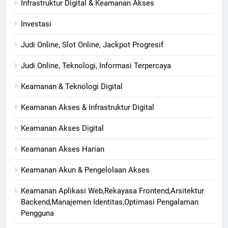
Infrastruktur Digital & Keamanan Akses
Investasi
Judi Online, Slot Online, Jackpot Progresif
Judi Online, Teknologi, Informasi Terpercaya
Keamanan & Teknologi Digital
Keamanan Akses & Infrastruktur Digital
Keamanan Akses Digital
Keamanan Akses Harian
Keamanan Akun & Pengelolaan Akses
Keamanan Aplikasi Web,Rekayasa Frontend,Arsitektur
Backend,Manajemen Identitas,Optimasi Pengalaman
Pengguna