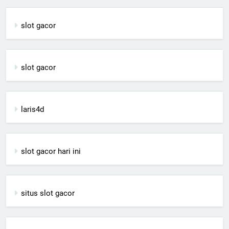
slot gacor
slot gacor
laris4d
slot gacor hari ini
situs slot gacor