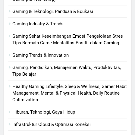
Gaming & Teknologi, Panduan & Edukasi
Gaming Industry & Trends
Gaming Sehat Keseimbangan Emosi Pengelolaan Stres
Tips Bermain Game Mentalitas Positif dalam Gaming
Gaming Trends & Innovation
Gaming, Pendidikan, Manajemen Waktu, Produktivitas,
Tips Belajar
Healthy Gaming Lifestyle, Sleep & Wellness, Gamer Habit
Management, Mental & Physical Health, Daily Routine
Optimization
Hiburan, Teknologi, Gaya Hidup
Infrastruktur Cloud & Optimasi Koneksi