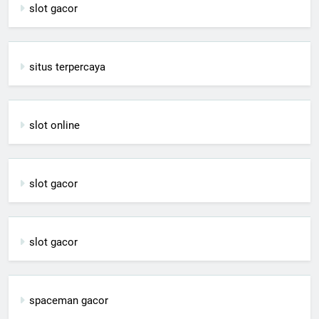
slot gacor
situs terpercaya
slot online
slot gacor
slot gacor
spaceman gacor