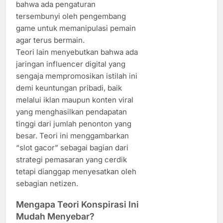
bahwa ada pengaturan
tersembunyi oleh pengembang
game untuk memanipulasi pemain
agar terus bermain.
Teori lain menyebutkan bahwa ada
jaringan influencer digital yang
sengaja mempromosikan istilah ini
demi keuntungan pribadi, baik
melalui iklan maupun konten viral
yang menghasilkan pendapatan
tinggi dari jumlah penonton yang
besar. Teori ini menggambarkan
“slot gacor” sebagai bagian dari
strategi pemasaran yang cerdik
tetapi dianggap menyesatkan oleh
sebagian netizen.
Mengapa Teori Konspirasi Ini
Mudah Menyebar?