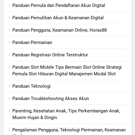
Panduan Pemula dan Pendaftaran Akun Digital
Panduan Pemulihan Akun & Keamanan Digital
Panduan Pengguna, Keamanan Online, Horas88
Panduan Permainan
Panduan Registrasi Online Terstruktur
Panduan Slot Mobile Tips Bermain Slot Online Strategi
Pemula Slot Hiburan Digital Manajemen Modal Slot
Panduan Teknologi
Panduan Troubleshooting Akses Akun
Parenting, Kesehatan Anak, Tips Perkembangan Anak,
Musim Hujan & Dingin
Pengalaman Pengguna, Teknologi Permainan, Keamanan