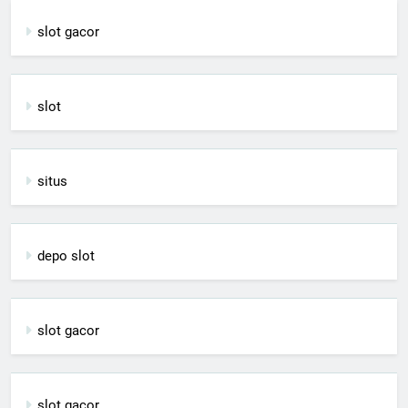
slot gacor
slot
situs
depo slot
slot gacor
slot gacor