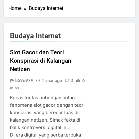
Home
Budaya Internet
Budaya Internet
Slot Gacor dan Teori
Konspirasi di Kalangan
Netizen
b59d979
1 year ago
0
6
mins
Kupas tuntas hubungan antara
fenomena slot gacor dengan teori
konspirasi yang beredar luas di
kalangan netizen. Simak fakta di
balik kontroversi digital ini.
Di era digital yang serba terbuka