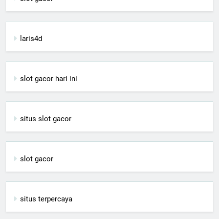
laris4d
slot gacor hari ini
situs slot gacor
slot gacor
situs terpercaya