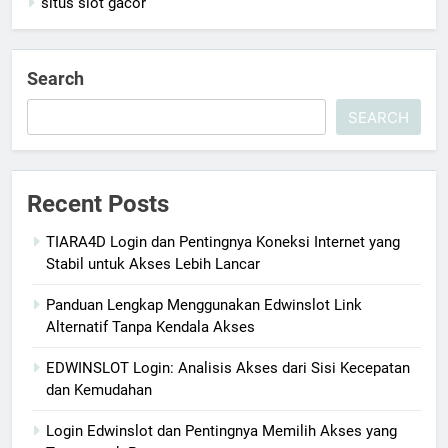
situs slot gacor
Search
SEARCH
Recent Posts
TIARA4D Login dan Pentingnya Koneksi Internet yang
Stabil untuk Akses Lebih Lancar
Panduan Lengkap Menggunakan Edwinslot Link
Alternatif Tanpa Kendala Akses
EDWINSLOT Login: Analisis Akses dari Sisi Kecepatan
dan Kemudahan
Login Edwinslot dan Pentingnya Memilih Akses yang