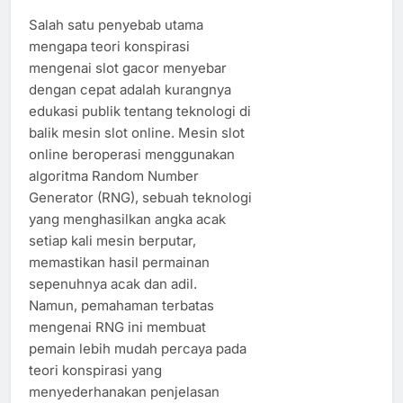
Salah satu penyebab utama
mengapa teori konspirasi
mengenai slot gacor menyebar
dengan cepat adalah kurangnya
edukasi publik tentang teknologi di
balik mesin slot online. Mesin slot
online beroperasi menggunakan
algoritma Random Number
Generator (RNG), sebuah teknologi
yang menghasilkan angka acak
setiap kali mesin berputar,
memastikan hasil permainan
sepenuhnya acak dan adil.
Namun, pemahaman terbatas
mengenai RNG ini membuat
pemain lebih mudah percaya pada
teori konspirasi yang
menyederhanakan penjelasan