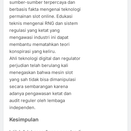
sumber-sumber terpercaya dan
berbasis fakta mengenai teknologi
permainan slot online. Edukasi
teknis mengenai RNG dan sistem
regulasi yang ketat yang
mengawasi industri ini dapat
membantu mematahkan teori
konspirasi yang keliru.
Ahli teknologi digital dan regulator
perjudian telah berulang kali
menegaskan bahwa mesin slot
yang sah tidak bisa dimanipulasi
secara sembarangan karena
adanya pengawasan ketat dan
audit reguler oleh lembaga
independen.
Kesimpulan