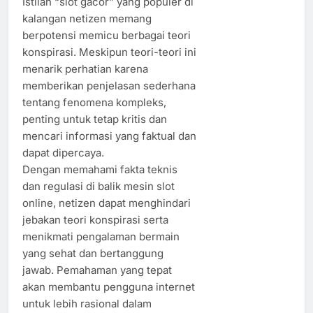
Istilah “slot gacor” yang populer di
kalangan netizen memang
berpotensi memicu berbagai teori
konspirasi. Meskipun teori-teori ini
menarik perhatian karena
memberikan penjelasan sederhana
tentang fenomena kompleks,
penting untuk tetap kritis dan
mencari informasi yang faktual dan
dapat dipercaya.
Dengan memahami fakta teknis
dan regulasi di balik mesin slot
online, netizen dapat menghindari
jebakan teori konspirasi serta
menikmati pengalaman bermain
yang sehat dan bertanggung
jawab. Pemahaman yang tepat
akan membantu pengguna internet
untuk lebih rasional dalam