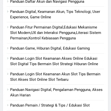
Panduan Daftar Akun dan Navigasi Pengguna
Panduan Digital, Keamanan Akun, Tips Teknologi, User
Experience, Game Online
Panduan Fitur Permainan Digital,Edukasi Mekanisme
Slot Modern,UX dan Interaksi Pengguna,Literasi Sistem
Permainan,Kontrol Kebiasaan Pengguna
Panduan Game, Hiburan Digital, Edukasi Gaming
Panduan Login Slot Keamanan Akses Online Edukasi
Slot Digital Tips Bermain Slot Strategi Hiburan Online
Panduan Login Slot Keamanan Akun Slot Tips Bermain
Slot Akses Slot Online Slot Terbaru
Panduan Navigasi Digital, Pengalaman Pengguna, Akses
Akun Harian
Panduan Pemain / Strategi & Tips / Edukasi Slot