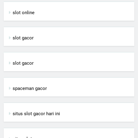
slot online
slot gacor
slot gacor
spaceman gacor
situs slot gacor hari ini