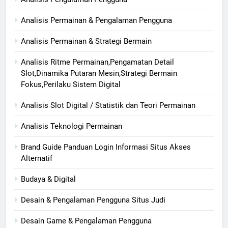
Analisis Permainan & Pengalaman Pengguna
Analisis Permainan & Strategi Bermain
Analisis Ritme Permainan,Pengamatan Detail
Slot,Dinamika Putaran Mesin,Strategi Bermain
Fokus,Perilaku Sistem Digital
Analisis Slot Digital / Statistik dan Teori Permainan
Analisis Teknologi Permainan
Brand Guide Panduan Login Informasi Situs Akses
Alternatif
Budaya & Digital
Desain & Pengalaman Pengguna Situs Judi
Desain Game & Pengalaman Pengguna