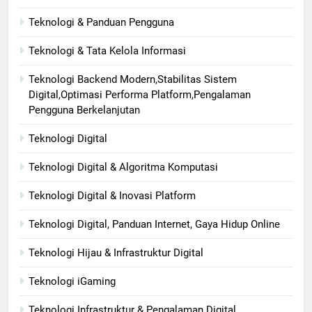
Teknologi & Panduan Pengguna
Teknologi & Tata Kelola Informasi
Teknologi Backend Modern,Stabilitas Sistem
Digital,Optimasi Performa Platform,Pengalaman
Pengguna Berkelanjutan
Teknologi Digital
Teknologi Digital & Algoritma Komputasi
Teknologi Digital & Inovasi Platform
Teknologi Digital, Panduan Internet, Gaya Hidup Online
Teknologi Hijau & Infrastruktur Digital
Teknologi iGaming
Teknologi Infrastruktur & Pengalaman Digital