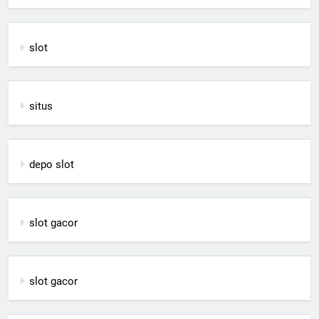
slot
situs
depo slot
slot gacor
slot gacor