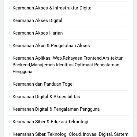
Keamanan Akses & Infrastruktur Digital
Keamanan Akses Digital
Keamanan Akses Harian
Keamanan Akun & Pengelolaan Akses
Keamanan Aplikasi Web,Rekayasa Frontend,Arsitektur
Backend,Manajemen Identitas,Optimasi Pengalaman
Pengguna
Keamanan dan Panduan Togel
Keamanan Digital & Aksesibilitas
Keamanan Digital & Pengalaman Pengguna
Keamanan Siber & Edukasi Teknologi
Keamanan Siber, Teknologi Cloud, Inovasi Digital, Sistem