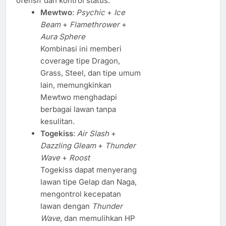
ofensif dan kontrol status:
Mewtwo
:
Psychic
+
Ice
Beam
+
Flamethrower
+
Aura Sphere
Kombinasi ini memberi
coverage tipe Dragon,
Grass, Steel, dan tipe umum
lain, memungkinkan
Mewtwo menghadapi
berbagai lawan tanpa
kesulitan.
Togekiss
:
Air Slash
+
Dazzling Gleam
+
Thunder
Wave
+
Roost
Togekiss dapat menyerang
lawan tipe Gelap dan Naga,
mengontrol kecepatan
lawan dengan
Thunder
Wave
, dan memulihkan HP