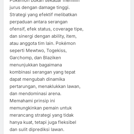
Pokémon bukan sekadar memilih
jurus dengan damage tinggi.
Strategi yang efektif melibatkan
perpaduan antara serangan
ofensif, efek status, coverage tipe,
dan sinergi dengan ability, item,
atau anggota tim lain. Pokémon
seperti Mewtwo, Togekiss,
Garchomp, dan Blaziken
menunjukkan bagaimana
kombinasi serangan yang tepat
dapat mengubah dinamika
pertarungan, menaklukkan lawan,
dan mendominasi arena.
Memahami prinsip ini
memungkinkan pemain untuk
merancang strategi yang tidak
hanya kuat, tetapi juga fleksibel
dan sulit diprediksi lawan.