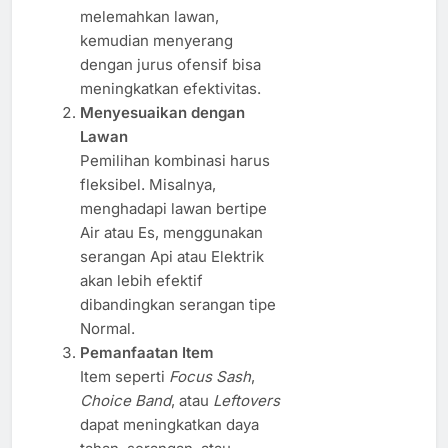
melemahkan lawan,
kemudian menyerang
dengan jurus ofensif bisa
meningkatkan efektivitas.
Menyesuaikan dengan
Lawan
Pemilihan kombinasi harus
fleksibel. Misalnya,
menghadapi lawan bertipe
Air atau Es, menggunakan
serangan Api atau Elektrik
akan lebih efektif
dibandingkan serangan tipe
Normal.
Pemanfaatan Item
Item seperti
Focus Sash
,
Choice Band
, atau
Leftovers
dapat meningkatkan daya