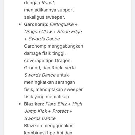
dengan
Roost
,
menjadikannya support
sekaligus sweeper.
Garchomp
:
Earthquake
+
Dragon Claw
+
Stone Edge
+
Swords Dance
Garchomp menggabungkan
damage fisik tinggi,
coverage tipe Dragon,
Ground, dan Rock, serta
Swords Dance
untuk
meningkatkan serangan
fisik, menciptakan sweeper
fisik yang mematikan.
Blaziken
:
Flare Blitz
+
High
Jump Kick
+
Protect
+
Swords Dance
Blaziken menggunakan
kombinasi tipe Api dan