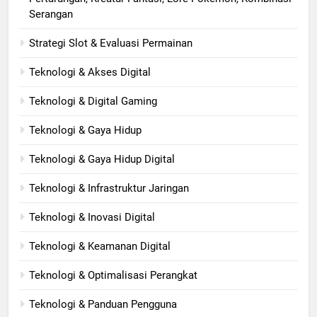
Serangan
Strategi Slot & Evaluasi Permainan
Teknologi & Akses Digital
Teknologi & Digital Gaming
Teknologi & Gaya Hidup
Teknologi & Gaya Hidup Digital
Teknologi & Infrastruktur Jaringan
Teknologi & Inovasi Digital
Teknologi & Keamanan Digital
Teknologi & Optimalisasi Perangkat
Teknologi & Panduan Pengguna