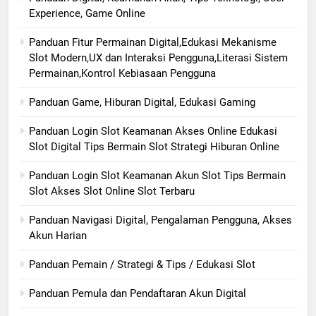
Experience, Game Online
Panduan Fitur Permainan Digital,Edukasi Mekanisme
Slot Modern,UX dan Interaksi Pengguna,Literasi Sistem
Permainan,Kontrol Kebiasaan Pengguna
Panduan Game, Hiburan Digital, Edukasi Gaming
Panduan Login Slot Keamanan Akses Online Edukasi
Slot Digital Tips Bermain Slot Strategi Hiburan Online
Panduan Login Slot Keamanan Akun Slot Tips Bermain
Slot Akses Slot Online Slot Terbaru
Panduan Navigasi Digital, Pengalaman Pengguna, Akses
Akun Harian
Panduan Pemain / Strategi & Tips / Edukasi Slot
Panduan Pemula dan Pendaftaran Akun Digital