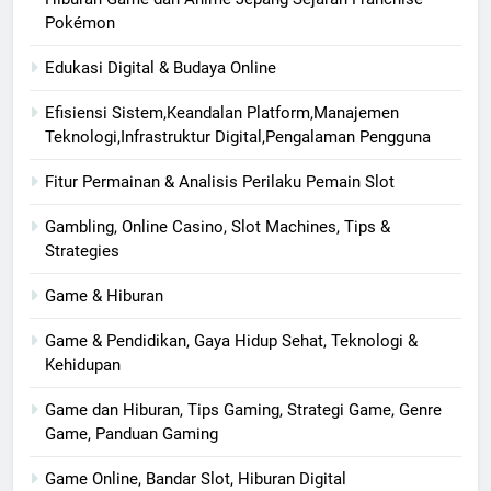
Pokémon
Edukasi Digital & Budaya Online
Efisiensi Sistem,Keandalan Platform,Manajemen
Teknologi,Infrastruktur Digital,Pengalaman Pengguna
Fitur Permainan & Analisis Perilaku Pemain Slot
Gambling, Online Casino, Slot Machines, Tips &
Strategies
Game & Hiburan
Game & Pendidikan, Gaya Hidup Sehat, Teknologi &
Kehidupan
Game dan Hiburan, Tips Gaming, Strategi Game, Genre
Game, Panduan Gaming
Game Online, Bandar Slot, Hiburan Digital