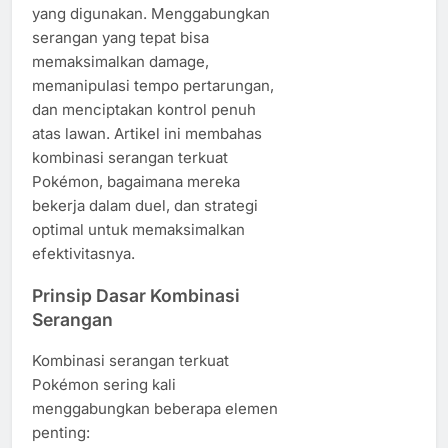
yang digunakan. Menggabungkan
serangan yang tepat bisa
memaksimalkan damage,
memanipulasi tempo pertarungan,
dan menciptakan kontrol penuh
atas lawan. Artikel ini membahas
kombinasi serangan terkuat
Pokémon, bagaimana mereka
bekerja dalam duel, dan strategi
optimal untuk memaksimalkan
efektivitasnya.
Prinsip Dasar Kombinasi
Serangan
Kombinasi serangan terkuat
Pokémon sering kali
menggabungkan beberapa elemen
penting: