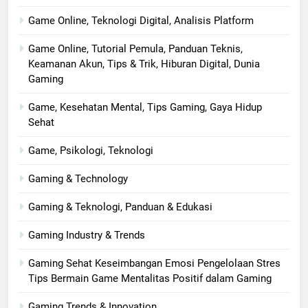
Game Online, Teknologi Digital, Analisis Platform
Game Online, Tutorial Pemula, Panduan Teknis,
Keamanan Akun, Tips & Trik, Hiburan Digital, Dunia
Gaming
Game, Kesehatan Mental, Tips Gaming, Gaya Hidup
Sehat
Game, Psikologi, Teknologi
Gaming & Technology
Gaming & Teknologi, Panduan & Edukasi
Gaming Industry & Trends
Gaming Sehat Keseimbangan Emosi Pengelolaan Stres
Tips Bermain Game Mentalitas Positif dalam Gaming
Gaming Trends & Innovation