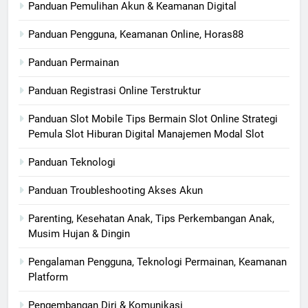
Panduan Pemulihan Akun & Keamanan Digital
Panduan Pengguna, Keamanan Online, Horas88
Panduan Permainan
Panduan Registrasi Online Terstruktur
Panduan Slot Mobile Tips Bermain Slot Online Strategi
Pemula Slot Hiburan Digital Manajemen Modal Slot
Panduan Teknologi
Panduan Troubleshooting Akses Akun
Parenting, Kesehatan Anak, Tips Perkembangan Anak,
Musim Hujan & Dingin
Pengalaman Pengguna, Teknologi Permainan, Keamanan
Platform
Pengembangan Diri & Komunikasi