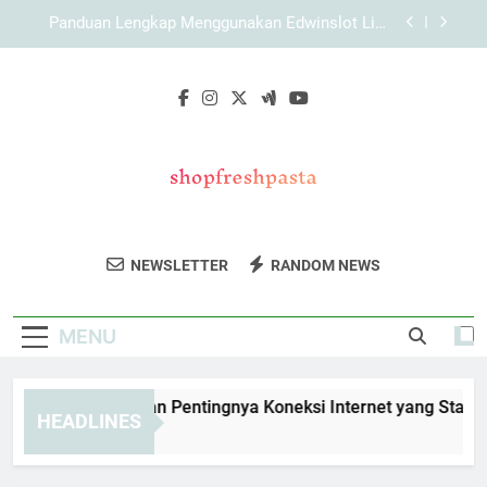
Skip
EDWINSLOT Login: Analisis Akses dari Sisi
to
Kecepatan dan Kemudahan
content
Login Edwinslot dan Pentingnya Memilih Akses
yang Tepat untuk Pengguna
TIARA4D Login dan Pentingnya Koneksi Internet
yang Stabil untuk Akses Lebih Lancar
Panduan Lengkap Menggunakan Edwinslot Link
Alternatif Tanpa Kendala Akses
EDWINSLOT Login: Analisis Akses dari Sisi
Kecepatan dan Kemudahan
Shop Fresh
Nikmati Pasta Segar Dan Bahan Masakan
Login Edwinslot dan Pentingnya Memilih Akses
NEWSLETTER
RANDOM NEWS
Pasta
yang Tepat untuk Pengguna
Khas Italia Dari Shop Fresh Pasta. Untuk
Pengalaman Kuliner Yang Otentik.
MENU
ARA4D Login dan Pentingnya Koneksi Internet yang Stabil unt
HEADLINES
Weeks Ago