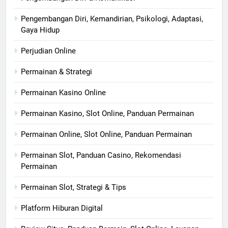
Pengembangan Diri, Kemandirian, Psikologi, Adaptasi,
Gaya Hidup
Perjudian Online
Permainan & Strategi
Permainan Kasino Online
Permainan Kasino, Slot Online, Panduan Permainan
Permainan Online, Slot Online, Panduan Permainan
Permainan Slot, Panduan Casino, Rekomendasi
Permainan
Permainan Slot, Strategi & Tips
Platform Hiburan Digital