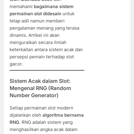
memahami
bagaimana sistem
permainan slot didesain
untuk
tetap adil namun memberi
pengalaman menang yang terasa
dinamis. Artikel ini akan
menguraikan secara ilmiah
keterkaitan antara sistem acak dan
persepsi pemain terhadap slot
gacor.
Sistem Acak dalam Slot:
Mengenal RNG (Random
Number Generator)
Setiap permainan slot modern
dijalankan oleh
algoritma bernama
RNG
. RNG adalah sistem yang
menghasilkan angka acak dalam