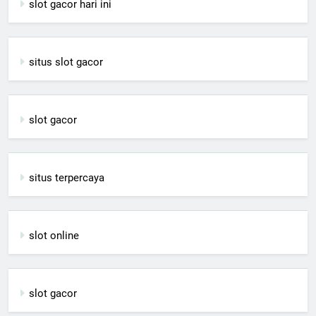
slot gacor hari ini
situs slot gacor
slot gacor
situs terpercaya
slot online
slot gacor