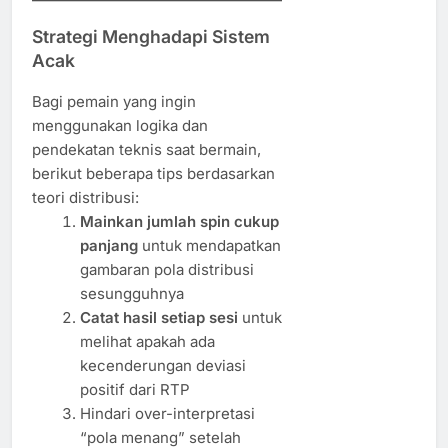
Strategi Menghadapi Sistem
Acak
Bagi pemain yang ingin
menggunakan logika dan
pendekatan teknis saat bermain,
berikut beberapa tips berdasarkan
teori distribusi:
Mainkan jumlah spin cukup
panjang
untuk mendapatkan
gambaran pola distribusi
sesungguhnya
Catat hasil setiap sesi
untuk
melihat apakah ada
kecenderungan deviasi
positif dari RTP
Hindari over-interpretasi
“pola menang” setelah