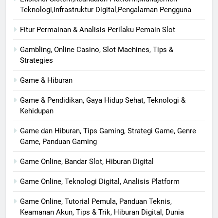
Teknologi,Infrastruktur Digital,Pengalaman Pengguna
Fitur Permainan & Analisis Perilaku Pemain Slot
Gambling, Online Casino, Slot Machines, Tips &
Strategies
Game & Hiburan
Game & Pendidikan, Gaya Hidup Sehat, Teknologi &
Kehidupan
Game dan Hiburan, Tips Gaming, Strategi Game, Genre
Game, Panduan Gaming
Game Online, Bandar Slot, Hiburan Digital
Game Online, Teknologi Digital, Analisis Platform
Game Online, Tutorial Pemula, Panduan Teknis,
Keamanan Akun, Tips & Trik, Hiburan Digital, Dunia