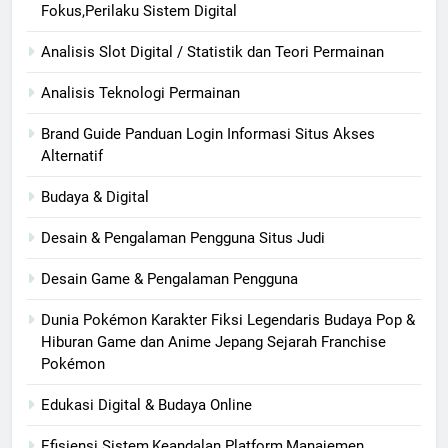
Fokus,Perilaku Sistem Digital
Analisis Slot Digital / Statistik dan Teori Permainan
Analisis Teknologi Permainan
Brand Guide Panduan Login Informasi Situs Akses
Alternatif
Budaya & Digital
Desain & Pengalaman Pengguna Situs Judi
Desain Game & Pengalaman Pengguna
Dunia Pokémon Karakter Fiksi Legendaris Budaya Pop &
Hiburan Game dan Anime Jepang Sejarah Franchise
Pokémon
Edukasi Digital & Budaya Online
Efisiensi Sistem,Keandalan Platform,Manajemen