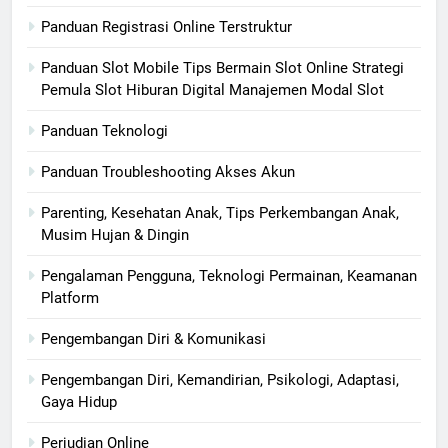
Panduan Registrasi Online Terstruktur
Panduan Slot Mobile Tips Bermain Slot Online Strategi
Pemula Slot Hiburan Digital Manajemen Modal Slot
Panduan Teknologi
Panduan Troubleshooting Akses Akun
Parenting, Kesehatan Anak, Tips Perkembangan Anak,
Musim Hujan & Dingin
Pengalaman Pengguna, Teknologi Permainan, Keamanan
Platform
Pengembangan Diri & Komunikasi
Pengembangan Diri, Kemandirian, Psikologi, Adaptasi,
Gaya Hidup
Perjudian Online