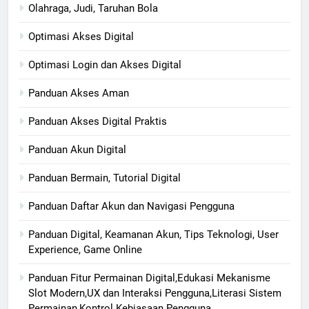
Olahraga, Judi, Taruhan Bola
Optimasi Akses Digital
Optimasi Login dan Akses Digital
Panduan Akses Aman
Panduan Akses Digital Praktis
Panduan Akun Digital
Panduan Bermain, Tutorial Digital
Panduan Daftar Akun dan Navigasi Pengguna
Panduan Digital, Keamanan Akun, Tips Teknologi, User
Experience, Game Online
Panduan Fitur Permainan Digital,Edukasi Mekanisme
Slot Modern,UX dan Interaksi Pengguna,Literasi Sistem
Permainan,Kontrol Kebiasaan Pengguna