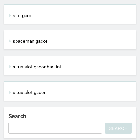
slot gacor
spaceman gacor
situs slot gacor hari ini
situs slot gacor
Search
SEARCH