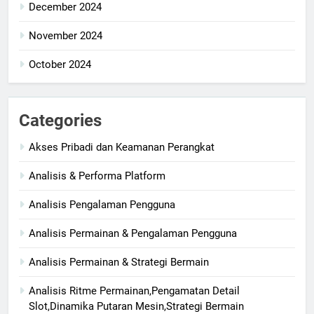
December 2024
November 2024
October 2024
Categories
Akses Pribadi dan Keamanan Perangkat
Analisis & Performa Platform
Analisis Pengalaman Pengguna
Analisis Permainan & Pengalaman Pengguna
Analisis Permainan & Strategi Bermain
Analisis Ritme Permainan,Pengamatan Detail
Slot,Dinamika Putaran Mesin,Strategi Bermain