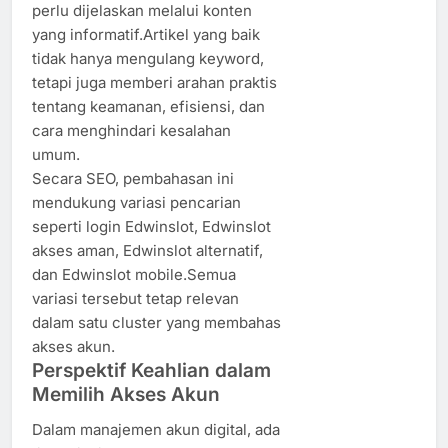
perlu dijelaskan melalui konten
yang informatif.Artikel yang baik
tidak hanya mengulang keyword,
tetapi juga memberi arahan praktis
tentang keamanan, efisiensi, dan
cara menghindari kesalahan
umum.
Secara SEO, pembahasan ini
mendukung variasi pencarian
seperti login Edwinslot, Edwinslot
akses aman, Edwinslot alternatif,
dan Edwinslot mobile.Semua
variasi tersebut tetap relevan
dalam satu cluster yang membahas
akses akun.
Perspektif Keahlian dalam
Memilih Akses Akun
Dalam manajemen akun digital, ada