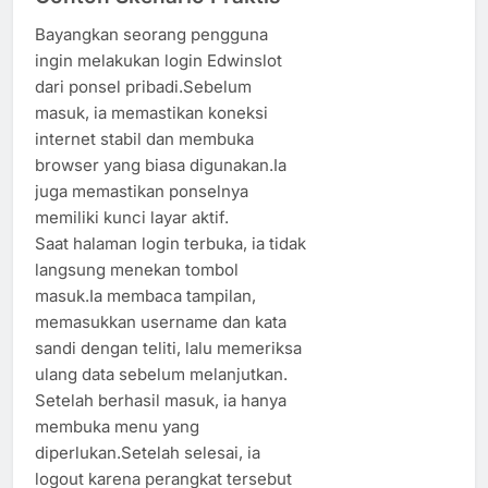
Bayangkan seorang pengguna
ingin melakukan login Edwinslot
dari ponsel pribadi.Sebelum
masuk, ia memastikan koneksi
internet stabil dan membuka
browser yang biasa digunakan.Ia
juga memastikan ponselnya
memiliki kunci layar aktif.
Saat halaman login terbuka, ia tidak
langsung menekan tombol
masuk.Ia membaca tampilan,
memasukkan username dan kata
sandi dengan teliti, lalu memeriksa
ulang data sebelum melanjutkan.
Setelah berhasil masuk, ia hanya
membuka menu yang
diperlukan.Setelah selesai, ia
logout karena perangkat tersebut