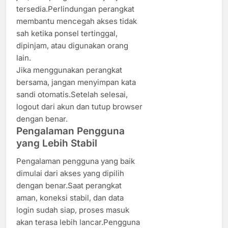
tersedia.Perlindungan perangkat
membantu mencegah akses tidak
sah ketika ponsel tertinggal,
dipinjam, atau digunakan orang
lain.
Jika menggunakan perangkat
bersama, jangan menyimpan kata
sandi otomatis.Setelah selesai,
logout dari akun dan tutup browser
dengan benar.
Pengalaman Pengguna
yang Lebih Stabil
Pengalaman pengguna yang baik
dimulai dari akses yang dipilih
dengan benar.Saat perangkat
aman, koneksi stabil, dan data
login sudah siap, proses masuk
akan terasa lebih lancar.Pengguna