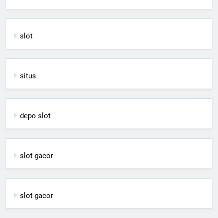
slot
situs
depo slot
slot gacor
slot gacor