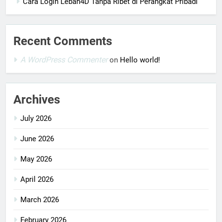
Cara Login Lebah4D Tanpa Ribet di Perangkat Pribadi
Recent Comments
A WordPress Commenter
on
Hello world!
Archives
July 2026
June 2026
May 2026
April 2026
March 2026
February 2026