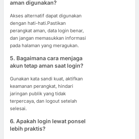
aman digunakan?
Akses alternatif dapat digunakan
dengan hati-hati.Pastikan
perangkat aman, data login benar,
dan jangan memasukkan informasi
pada halaman yang meragukan.
5. Bagaimana cara menjaga
akun tetap aman saat login?
Gunakan kata sandi kuat, aktifkan
keamanan perangkat, hindari
jaringan publik yang tidak
terpercaya, dan logout setelah
selesai.
6. Apakah login lewat ponsel
lebih praktis?