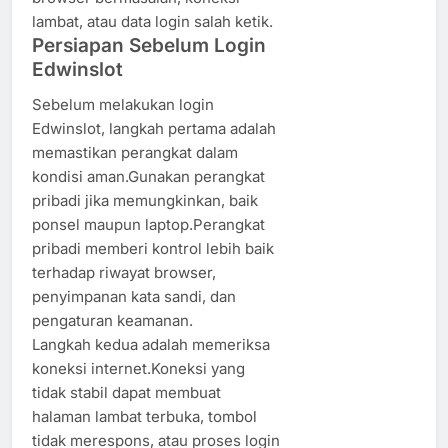
lambat, atau data login salah ketik.
Persiapan Sebelum Login
Edwinslot
Sebelum melakukan login
Edwinslot, langkah pertama adalah
memastikan perangkat dalam
kondisi aman.Gunakan perangkat
pribadi jika memungkinkan, baik
ponsel maupun laptop.Perangkat
pribadi memberi kontrol lebih baik
terhadap riwayat browser,
penyimpanan kata sandi, dan
pengaturan keamanan.
Langkah kedua adalah memeriksa
koneksi internet.Koneksi yang
tidak stabil dapat membuat
halaman lambat terbuka, tombol
tidak merespons, atau proses login