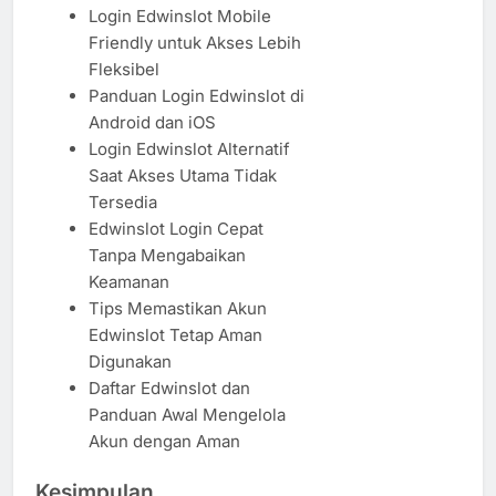
Login Edwinslot Mobile
Friendly untuk Akses Lebih
Fleksibel
Panduan Login Edwinslot di
Android dan iOS
Login Edwinslot Alternatif
Saat Akses Utama Tidak
Tersedia
Edwinslot Login Cepat
Tanpa Mengabaikan
Keamanan
Tips Memastikan Akun
Edwinslot Tetap Aman
Digunakan
Daftar Edwinslot dan
Panduan Awal Mengelola
Akun dengan Aman
Kesimpulan