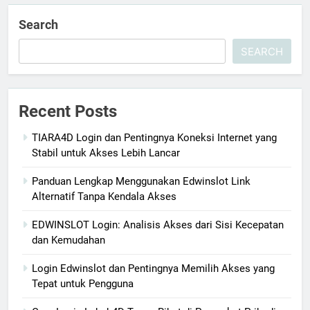
Search
SEARCH
Recent Posts
TIARA4D Login dan Pentingnya Koneksi Internet yang
Stabil untuk Akses Lebih Lancar
Panduan Lengkap Menggunakan Edwinslot Link
Alternatif Tanpa Kendala Akses
EDWINSLOT Login: Analisis Akses dari Sisi Kecepatan
dan Kemudahan
Login Edwinslot dan Pentingnya Memilih Akses yang
Tepat untuk Pengguna