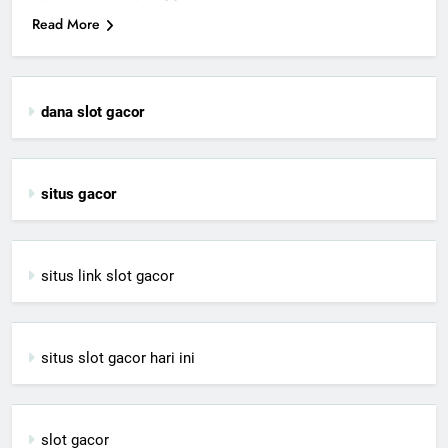
Read More
dana slot gacor
situs gacor
situs link slot gacor
situs slot gacor hari ini
slot gacor