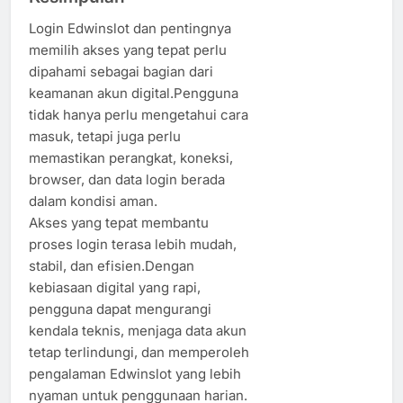
Login Edwinslot dan pentingnya
memilih akses yang tepat perlu
dipahami sebagai bagian dari
keamanan akun digital.Pengguna
tidak hanya perlu mengetahui cara
masuk, tetapi juga perlu
memastikan perangkat, koneksi,
browser, dan data login berada
dalam kondisi aman.
Akses yang tepat membantu
proses login terasa lebih mudah,
stabil, dan efisien.Dengan
kebiasaan digital yang rapi,
pengguna dapat mengurangi
kendala teknis, menjaga data akun
tetap terlindungi, dan memperoleh
pengalaman Edwinslot yang lebih
nyaman untuk penggunaan harian.