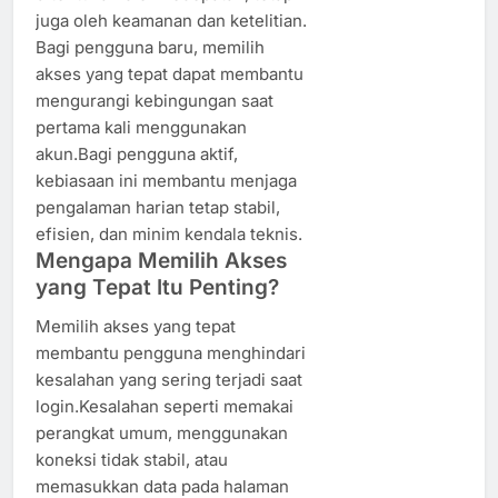
juga oleh keamanan dan ketelitian.
Bagi pengguna baru, memilih
akses yang tepat dapat membantu
mengurangi kebingungan saat
pertama kali menggunakan
akun.Bagi pengguna aktif,
kebiasaan ini membantu menjaga
pengalaman harian tetap stabil,
efisien, dan minim kendala teknis.
Mengapa Memilih Akses
yang Tepat Itu Penting?
Memilih akses yang tepat
membantu pengguna menghindari
kesalahan yang sering terjadi saat
login.Kesalahan seperti memakai
perangkat umum, menggunakan
koneksi tidak stabil, atau
memasukkan data pada halaman