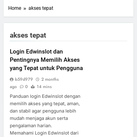
Home
akses tepat
akses tepat
Login Edwinslot dan
Pentingnya Memilih Akses
yang Tepat untuk Pengguna
b59d979
2 months
ago
0
14 mins
Panduan login Edwinslot dengan
memilih akses yang tepat, aman,
dan stabil agar pengguna lebih
mudah menjaga akun serta
pengalaman harian.
Memahami Login Edwinslot dari