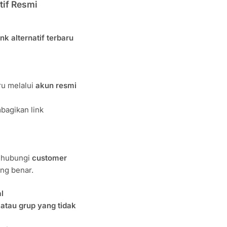
tif Resmi
 alternatif terbaru
ru melalui
akun resmi
bagikan link
, hubungi
customer
ng benar.
l
atau grup yang tidak