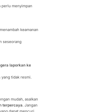
a perlu menyimpan
 menambah keamanan
n seseorang
gera laporkan ke
 yang tidak resmi.
dengan mudah, asalkan
n terpercaya
. Jangan
yang dapat mencuri