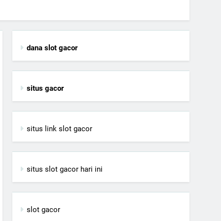
dana slot gacor
situs gacor
situs link slot gacor
situs slot gacor hari ini
slot gacor