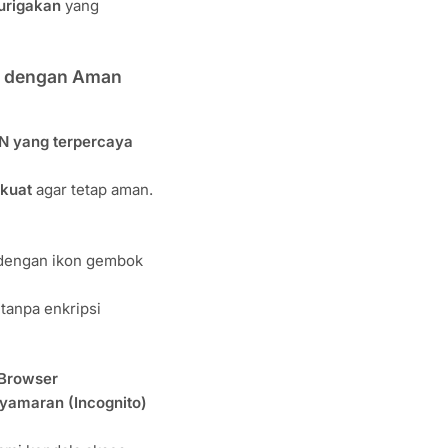
urigakan
yang
if dengan Aman
N yang terpercaya
 kuat
agar tetap aman.
engan ikon gembok
tanpa enkripsi
 Browser
amaran (Incognito)