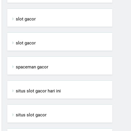
slot gacor
slot gacor
spaceman gacor
situs slot gacor hari ini
situs slot gacor