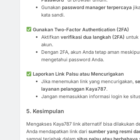
Gunakan
password manager terpercaya
jik
kata sandi.
Gunakan Two-Factor Authentication (2FA)
Aktifkan
verifikasi dua langkah (2FA)
untuk
akun.
Dengan 2FA, akun Anda tetap aman meskipu
mengetahui password Anda.
Laporkan Link Palsu atau Mencurigakan
Jika menemukan link yang mencurigakan,
se
layanan pelanggan Kaya787
.
Jangan memasukkan informasi login ke situs
5. Kesimpulan
Mengakses Kaya787 link alternatif bisa dilakukan 
Anda mendapatkan link dari
sumber yang resmi da
sampai terjebak dalam
situs palsu atau berbahaya