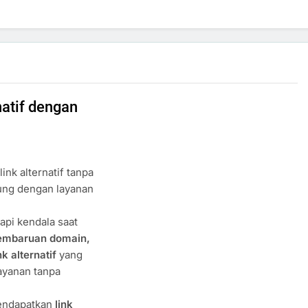
atif dengan
nk alternatif tanpa
bung dengan layanan
pi kendala saat
pembaruan domain,
nk alternatif
yang
ayanan tanpa
endapatkan
link