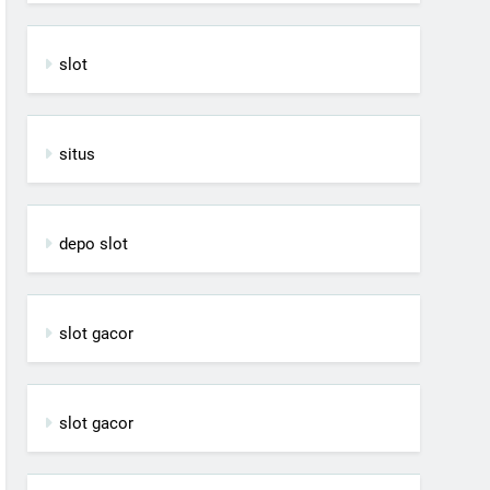
slot
situs
depo slot
slot gacor
slot gacor