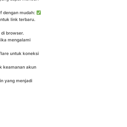
if dengan mudah:
tuk link terbaru.
 di browser.
jika mengalami
lare untuk koneksi
tuk keamanan akun
ain yang menjadi