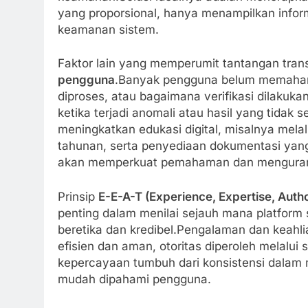
yang proporsional, hanya menampilkan info
keamanan sistem.
Faktor lain yang memperumit tantangan tran
pengguna
.Banyak pengguna belum memahami
diproses, atau bagaimana verifikasi dilakuk
ketika terjadi anomali atau hasil yang tidak
meningkatkan edukasi digital, misalnya mela
tahunan, serta penyediaan dokumentasi yang 
akan memperkuat pemahaman dan mengurang
Prinsip
E-E-A-T (Experience, Expertise, Autho
penting dalam menilai sejauh mana platform
beretika dan kredibel.Pengalaman dan keahl
efisien dan aman, otoritas diperoleh melalui 
kepercayaan tumbuh dari konsistensi dalam me
mudah dipahami pengguna.