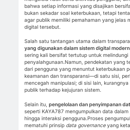
bahwa setiap informasi yang disajikan bersifat
bukan sekadar soal keterbukaan, tetapi tenta
agar publik memiliki pemahaman yang jelas 
digital tersebut.
Salah satu tantangan utama dalam transpar
yang digunakan dalam sistem digital modern
sering kali bersifat tertutup untuk melindung
penyalahgunaan.Namun, pendekatan yang terl
dari pengguna yang menuntut keterbukaan pe
keamanan dan transparansi—di satu sisi, per
mencegah manipulasi; di sisi lain, kurangny
publik terhadap kejujuran sistem.
Selain itu,
pengelolaan dan penyimpanan da
seperti KAYA787 mengumpulkan data dalam jum
hingga interaksi pengguna.Proses pengumpul
mematuhi prinsip
data governance
yang keta