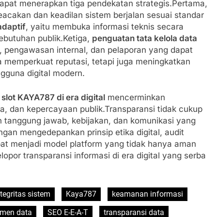
apat menerapkan tiga pendekatan strategis.Pertama,
cakan dan keadilan sistem berjalan sesuai standar
adaptif
, yaitu membuka informasi teknis secara
kebutuhan publik.Ketiga,
penguatan tata kelola data
, pengawasan internal, dan pelaporan yang dapat
nya memperkuat reputasi, tetapi juga meningkatkan
gguna digital modern.
slot KAYA787 di era digital
mencerminkan
ka, dan kepercayaan publik.Transparansi tidak cukup
tanggung jawab, kebijakan, dan komunikasi yang
gan mengedepankan prinsip etika digital, audit
pat menjadi model platform yang tidak hanya aman
lopor transparansi informasi di era digital yang serba
ntegritas sistem
Kaya787
keamanan informasi
men data
SEO E-E-A-T
transparansi data