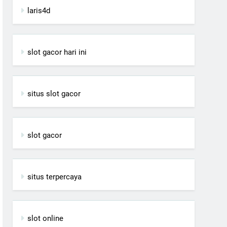
laris4d
slot gacor hari ini
situs slot gacor
slot gacor
situs terpercaya
slot online