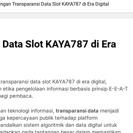
ngan Transparansi Data Slot KAYA787 di Era Digital
 Data Slot KAYA787 di Era
ansparansi data slot KAYA787 di era digital,
tika pengelolaan informasi berbasis prinsip E-E-A-T
 bagi pembaca.
tan teknologi informasi,
transparansi data
menjadi
ga kepercayaan publik terhadap platform
ndalkan sistem algoritmik dan data digital untuk
dihadapkan pada tantangan besar dalam memastikan