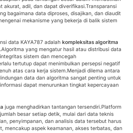
 akurat, adil, dan dapat diverifikasi.Transparansi
ng bagaimana data diproses, disajikan, dan diaudit
mengenai mekanisme yang bekerja di balik sistem
ansi data KAYA787 adalah
kompleksitas algoritma
.Algoritma yang mengatur hasil atau distribusi data
i integritas sistem dan mencegah
alu tertutup dapat menimbulkan persepsi negatif
nuh atas cara kerja sistem.Menjadi dilema antara
lindungan data dan algoritma sangat penting untuk
a informasi dapat menurunkan tingkat kepercayaan
ta
juga menghadirkan tantangan tersendiri.Platform
lah besar setiap detik, mulai dari data teknis
an, penyimpanan, dan analisis data tersebut harus
t, mencakup aspek keamanan, akses terbatas, dan