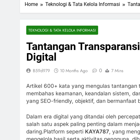
Home
Teknologi & Tata Kelola Informasi
Tanta
TEKNOLOGI & TATA KELOLA INFORMASI
Tantangan Transparansi
Digital
0
B59d979
10 Months Ago
7 Mins
Artikel 600+ kata yang mengulas tantangan tr
membahas keamanan, keandalan sistem, dan e
yang SEO-friendly, objektif, dan bermanfaat
Dalam era digital yang ditandai oleh percepa
salah satu aspek paling penting dalam menja
daring.Platform seperti
KAYA787
, yang menga
mengelola hasil serta aktivitas pengguna, 