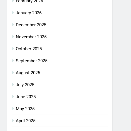
February 2026
January 2026
December 2025
November 2025
October 2025
September 2025
August 2025
July 2025
June 2025
May 2025
April 2025