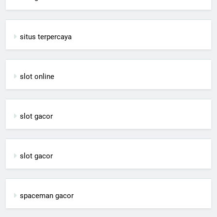
situs terpercaya
slot online
slot gacor
slot gacor
spaceman gacor