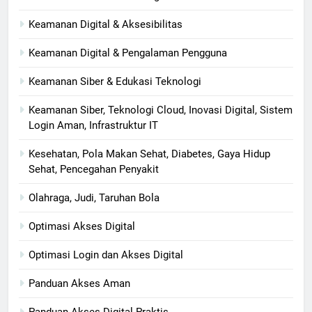
Keamanan Digital & Aksesibilitas
Keamanan Digital & Pengalaman Pengguna
Keamanan Siber & Edukasi Teknologi
Keamanan Siber, Teknologi Cloud, Inovasi Digital, Sistem
Login Aman, Infrastruktur IT
Kesehatan, Pola Makan Sehat, Diabetes, Gaya Hidup
Sehat, Pencegahan Penyakit
Olahraga, Judi, Taruhan Bola
Optimasi Akses Digital
Optimasi Login dan Akses Digital
Panduan Akses Aman