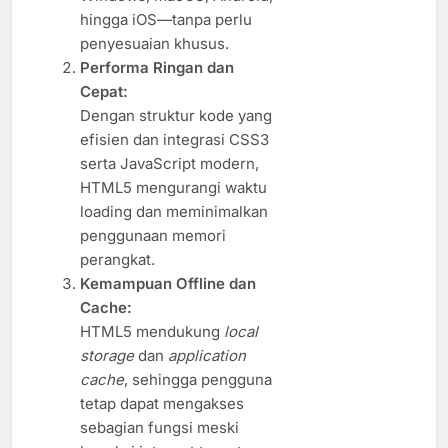
hingga iOS—tanpa perlu
penyesuaian khusus.
Performa Ringan dan
Cepat:
Dengan struktur kode yang
efisien dan integrasi CSS3
serta JavaScript modern,
HTML5 mengurangi waktu
loading dan meminimalkan
penggunaan memori
perangkat.
Kemampuan Offline dan
Cache:
HTML5 mendukung
local
storage
dan
application
cache
, sehingga pengguna
tetap dapat mengakses
sebagian fungsi meski