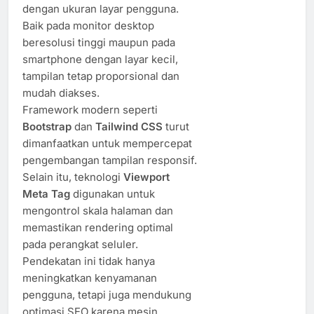
dengan ukuran layar pengguna.
Baik pada monitor desktop
beresolusi tinggi maupun pada
smartphone dengan layar kecil,
tampilan tetap proporsional dan
mudah diakses.
Framework modern seperti
Bootstrap
dan
Tailwind CSS
turut
dimanfaatkan untuk mempercepat
pengembangan tampilan responsif.
Selain itu, teknologi
Viewport
Meta Tag
digunakan untuk
mengontrol skala halaman dan
memastikan rendering optimal
pada perangkat seluler.
Pendekatan ini tidak hanya
meningkatkan kenyamanan
pengguna, tetapi juga mendukung
optimasi SEO karena mesin