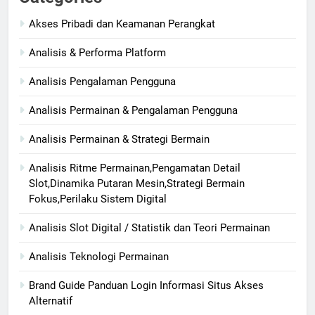
Akses Pribadi dan Keamanan Perangkat
Analisis & Performa Platform
Analisis Pengalaman Pengguna
Analisis Permainan & Pengalaman Pengguna
Analisis Permainan & Strategi Bermain
Analisis Ritme Permainan,Pengamatan Detail
Slot,Dinamika Putaran Mesin,Strategi Bermain
Fokus,Perilaku Sistem Digital
Analisis Slot Digital / Statistik dan Teori Permainan
Analisis Teknologi Permainan
Brand Guide Panduan Login Informasi Situs Akses
Alternatif