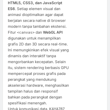
HTML5, CSS3, dan JavaScript
ES6
. Setiap elemen visual dan
animasi dioptimalkan agar dapat
berjalan secara native di browser
modern tanpa tambahan ekstensi.
Fitur
dan
WebGL API
<canvas>
digunakan untuk menampilkan
grafis 2D dan 3D secara real-time.
Ini memungkinkan efek visual yang
dinamis dan interaktif tanpa
mengorbankan kecepatan. Selain
itu, sistem rendering berbasis GPU
mempercepat proses grafis pada
perangkat yang mendukung
akselerasi hardware, menghasilkan
tampilan halus dan responsif
bahkan pada perangkat dengan
spesifikasi menengah.
Untuk komunikasi data, KAYA787