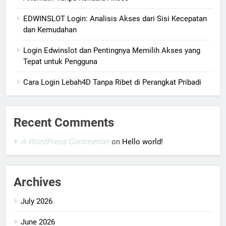
EDWINSLOT Login: Analisis Akses dari Sisi Kecepatan
dan Kemudahan
Login Edwinslot dan Pentingnya Memilih Akses yang
Tepat untuk Pengguna
Cara Login Lebah4D Tanpa Ribet di Perangkat Pribadi
Recent Comments
A WordPress Commenter
on
Hello world!
Archives
July 2026
June 2026