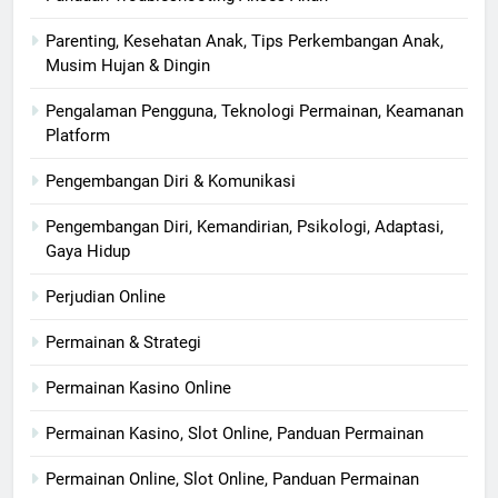
Parenting, Kesehatan Anak, Tips Perkembangan Anak,
Musim Hujan & Dingin
Pengalaman Pengguna, Teknologi Permainan, Keamanan
Platform
Pengembangan Diri & Komunikasi
Pengembangan Diri, Kemandirian, Psikologi, Adaptasi,
Gaya Hidup
Perjudian Online
Permainan & Strategi
Permainan Kasino Online
Permainan Kasino, Slot Online, Panduan Permainan
Permainan Online, Slot Online, Panduan Permainan