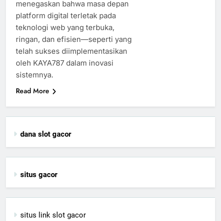
menegaskan bahwa masa depan
platform digital terletak pada
teknologi web yang terbuka,
ringan, dan efisien—seperti yang
telah sukses diimplementasikan
oleh KAYA787 dalam inovasi
sistemnya.
Read More
dana slot gacor
situs gacor
situs link slot gacor