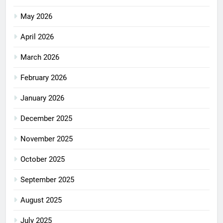
May 2026
April 2026
March 2026
February 2026
January 2026
December 2025
November 2025
October 2025
September 2025
August 2025
July 2025