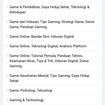
Game & Pendidikan, Gaya Hidup Sehat, Teknologi &
Kehidupan
Game dan Hiburan, Tips Gaming, Strategi Game, Genre
Game, Panduan Gaming
Game Online, Bandar Slot, Hiburan Digital
Game Online, Teknologi Digital, Analisis Platform
Game Online, Tutorial Pemula, Panduan Teknis,
Keamanan Akun, Tips & Trik, Hiburan Digital, Dunia
Gaming
Game, Kesehatan Mental, Tips Gaming, Gaya Hidup
Sehat
Game, Psikologi, Teknologi
Gaming & Technology