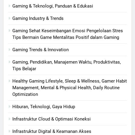
Gaming & Teknologi, Panduan & Edukasi
Gaming Industry & Trends
Gaming Sehat Keseimbangan Emosi Pengelolaan Stres
Tips Bermain Game Mentalitas Positif dalam Gaming
Gaming Trends & Innovation
Gaming, Pendidikan, Manajemen Waktu, Produktivitas,
Tips Belajar
Healthy Gaming Lifestyle, Sleep & Wellness, Gamer Habit
Management, Mental & Physical Health, Daily Routine
Optimization
Hiburan, Teknologi, Gaya Hidup
Infrastruktur Cloud & Optimasi Koneksi
Infrastruktur Digital & Keamanan Akses