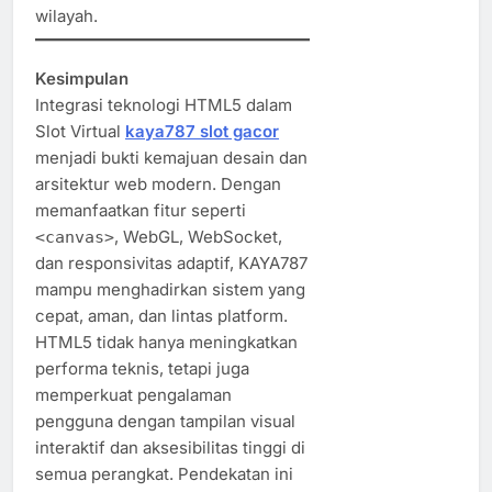
wilayah.
Kesimpulan
Integrasi teknologi HTML5 dalam
Slot Virtual
kaya787 slot gacor
menjadi bukti kemajuan desain dan
arsitektur web modern. Dengan
memanfaatkan fitur seperti
, WebGL, WebSocket,
<canvas>
dan responsivitas adaptif, KAYA787
mampu menghadirkan sistem yang
cepat, aman, dan lintas platform.
HTML5 tidak hanya meningkatkan
performa teknis, tetapi juga
memperkuat pengalaman
pengguna dengan tampilan visual
interaktif dan aksesibilitas tinggi di
semua perangkat. Pendekatan ini