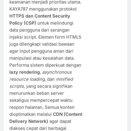
keamanan menjadi prioritas utama.
KAYA787 menggunakan protokol
HTTPS dan Content Security
Policy (CSP)
untuk melindungi
data pengguna dari serangan
injeksi script. Elemen form HTML5
juga dilengkapi validasi bawaan
agar input pengguna aman dari
manipulasi atau kesalahan data.
Performa sistem diperkuat dengan
lazy rendering
,
asynchronous
resource loading
, dan
minified
scripts
, yang secara signifikan
menurunkan beban server
sekaligus mempercepat waktu
respon halaman. Semua konten
dioptimalkan melalui
CDN (Content
Delivery Network)
agar dapat
diakses cepat dari berbagai