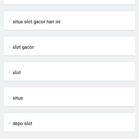
situs slot gacor hari ini
slot gacor
slot
situs
depo slot