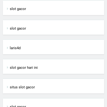
slot gacor
slot gacor
laris4d
slot gacor hari ini
situs slot gacor
slot gacor