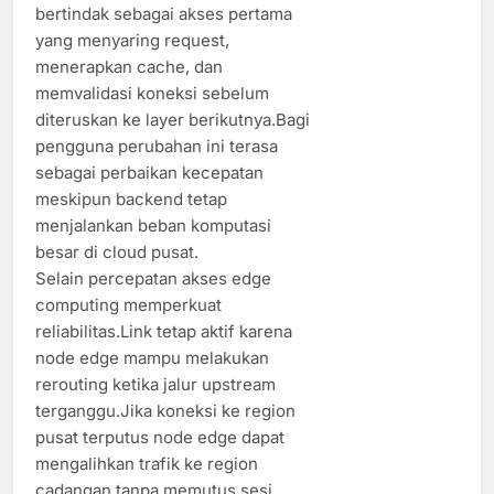
bertindak sebagai akses pertama
yang menyaring request,
menerapkan cache, dan
memvalidasi koneksi sebelum
diteruskan ke layer berikutnya.Bagi
pengguna perubahan ini terasa
sebagai perbaikan kecepatan
meskipun backend tetap
menjalankan beban komputasi
besar di cloud pusat.
Selain percepatan akses edge
computing memperkuat
reliabilitas.Link tetap aktif karena
node edge mampu melakukan
rerouting ketika jalur upstream
terganggu.Jika koneksi ke region
pusat terputus node edge dapat
mengalihkan trafik ke region
cadangan tanpa memutus sesi