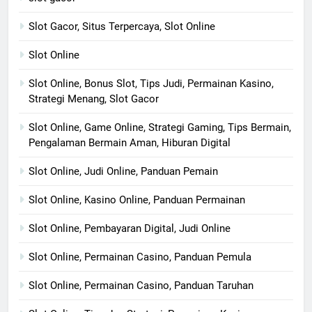
Slot Gacor, Situs Terpercaya, Slot Online
Slot Online
Slot Online, Bonus Slot, Tips Judi, Permainan Kasino,
Strategi Menang, Slot Gacor
Slot Online, Game Online, Strategi Gaming, Tips Bermain,
Pengalaman Bermain Aman, Hiburan Digital
Slot Online, Judi Online, Panduan Pemain
Slot Online, Kasino Online, Panduan Permainan
Slot Online, Pembayaran Digital, Judi Online
Slot Online, Permainan Casino, Panduan Pemula
Slot Online, Permainan Casino, Panduan Taruhan