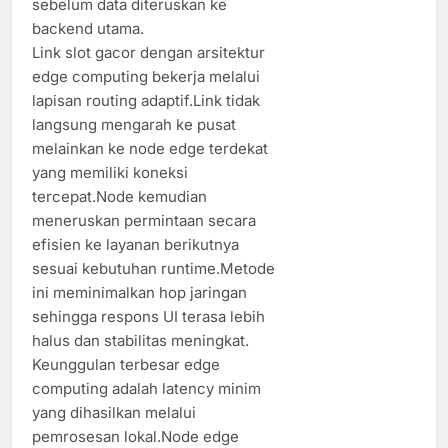
sebelum data diteruskan ke
backend utama.
Link slot gacor dengan arsitektur
edge computing bekerja melalui
lapisan routing adaptif.Link tidak
langsung mengarah ke pusat
melainkan ke node edge terdekat
yang memiliki koneksi
tercepat.Node kemudian
meneruskan permintaan secara
efisien ke layanan berikutnya
sesuai kebutuhan runtime.Metode
ini meminimalkan hop jaringan
sehingga respons UI terasa lebih
halus dan stabilitas meningkat.
Keunggulan terbesar edge
computing adalah latency minim
yang dihasilkan melalui
pemrosesan lokal.Node edge