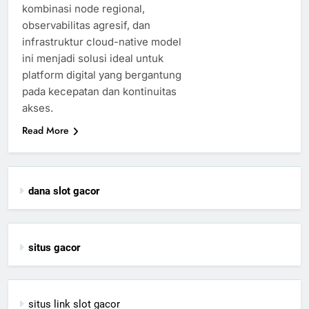
kombinasi node regional,
observabilitas agresif, dan
infrastruktur cloud-native model
ini menjadi solusi ideal untuk
platform digital yang bergantung
pada kecepatan dan kontinuitas
akses.
Read More
dana slot gacor
situs gacor
situs link slot gacor