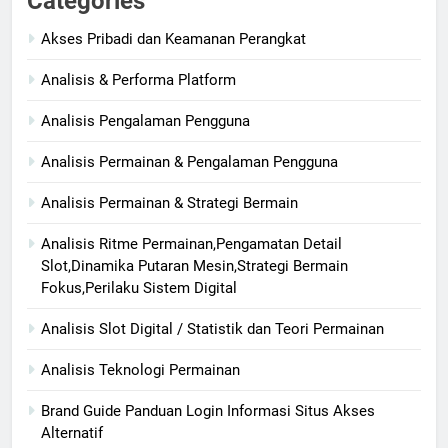
Categories
Akses Pribadi dan Keamanan Perangkat
Analisis & Performa Platform
Analisis Pengalaman Pengguna
Analisis Permainan & Pengalaman Pengguna
Analisis Permainan & Strategi Bermain
Analisis Ritme Permainan,Pengamatan Detail
Slot,Dinamika Putaran Mesin,Strategi Bermain
Fokus,Perilaku Sistem Digital
Analisis Slot Digital / Statistik dan Teori Permainan
Analisis Teknologi Permainan
Brand Guide Panduan Login Informasi Situs Akses
Alternatif