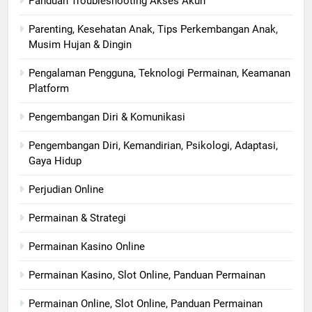
Panduan Troubleshooting Akses Akun
Parenting, Kesehatan Anak, Tips Perkembangan Anak,
Musim Hujan & Dingin
Pengalaman Pengguna, Teknologi Permainan, Keamanan
Platform
Pengembangan Diri & Komunikasi
Pengembangan Diri, Kemandirian, Psikologi, Adaptasi,
Gaya Hidup
Perjudian Online
Permainan & Strategi
Permainan Kasino Online
Permainan Kasino, Slot Online, Panduan Permainan
Permainan Online, Slot Online, Panduan Permainan