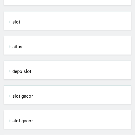
slot
situs
depo slot
slot gacor
slot gacor