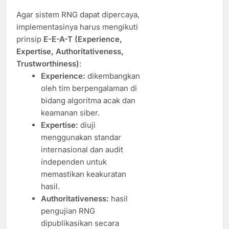
Agar sistem RNG dapat dipercaya,
implementasinya harus mengikuti
prinsip
E-E-A-T (Experience,
Expertise, Authoritativeness,
Trustworthiness)
:
Experience:
dikembangkan
oleh tim berpengalaman di
bidang algoritma acak dan
keamanan siber.
Expertise:
diuji
menggunakan standar
internasional dan audit
independen untuk
memastikan keakuratan
hasil.
Authoritativeness:
hasil
pengujian RNG
dipublikasikan secara