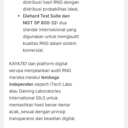
distribusi hasil RNG dengan
distribusi probabilitas ideal.
Diehard Test Suite dan
NIST SP 800-22:
dua
standar internasional yang
digunakan untuk mengaudit
kualitas RNG dalam sistem
komersial.
KAYA787 dan platform digital
serupa menjalankan audit RNG
mereka melalui
lembaga
independen
seperti iTech Labs
atau Gaming Laboratories
International (GLI) untuk
memastikan hasil benar-benar
acak, sesuai dengan prinsip
transparansi dan keadilan digital.