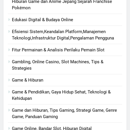
Hiburan Game dan Anime Jepang Sejarah Franchise
Pokémon
Edukasi Digital & Budaya Online
Efisiensi Sistem,Keandalan Platform,Manajemen
Teknologi,Infrastruktur Digital,Pengalaman Pengguna
Fitur Permainan & Analisis Perilaku Pemain Slot
Gambling, Online Casino, Slot Machines, Tips &
Strategies
Game & Hiburan
Game & Pendidikan, Gaya Hidup Sehat, Teknologi &
Kehidupan
Game dan Hiburan, Tips Gaming, Strategi Game, Genre
Game, Panduan Gaming
Game Online, Bandar Slot, Hiburan Digital