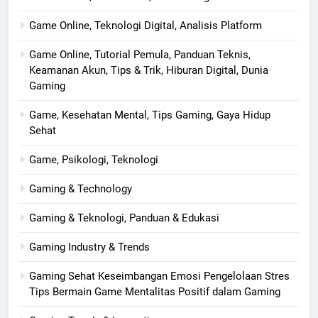
Game Online, Teknologi Digital, Analisis Platform
Game Online, Tutorial Pemula, Panduan Teknis,
Keamanan Akun, Tips & Trik, Hiburan Digital, Dunia
Gaming
Game, Kesehatan Mental, Tips Gaming, Gaya Hidup
Sehat
Game, Psikologi, Teknologi
Gaming & Technology
Gaming & Teknologi, Panduan & Edukasi
Gaming Industry & Trends
Gaming Sehat Keseimbangan Emosi Pengelolaan Stres
Tips Bermain Game Mentalitas Positif dalam Gaming