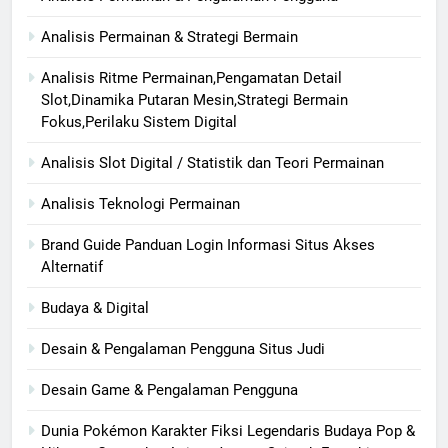
Analisis Permainan & Strategi Bermain
Analisis Ritme Permainan,Pengamatan Detail
Slot,Dinamika Putaran Mesin,Strategi Bermain
Fokus,Perilaku Sistem Digital
Analisis Slot Digital / Statistik dan Teori Permainan
Analisis Teknologi Permainan
Brand Guide Panduan Login Informasi Situs Akses
Alternatif
Budaya & Digital
Desain & Pengalaman Pengguna Situs Judi
Desain Game & Pengalaman Pengguna
Dunia Pokémon Karakter Fiksi Legendaris Budaya Pop &