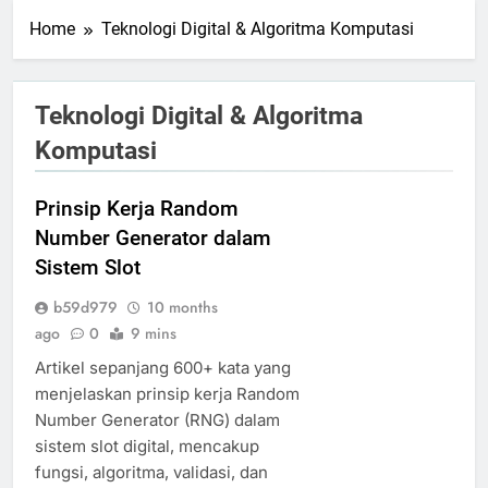
Home
Teknologi Digital & Algoritma Komputasi
Teknologi Digital & Algoritma
Komputasi
Prinsip Kerja Random
Number Generator dalam
Sistem Slot
b59d979
10 months
ago
0
9 mins
Artikel sepanjang 600+ kata yang
menjelaskan prinsip kerja Random
Number Generator (RNG) dalam
sistem slot digital, mencakup
fungsi, algoritma, validasi, dan