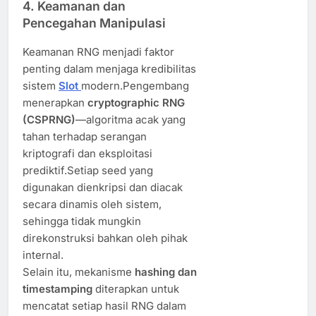
4. Keamanan dan
Pencegahan Manipulasi
Keamanan RNG menjadi faktor
penting dalam menjaga kredibilitas
sistem
Slot
modern.Pengembang
menerapkan
cryptographic RNG
(CSPRNG)
—algoritma acak yang
tahan terhadap serangan
kriptografi dan eksploitasi
prediktif.Setiap seed yang
digunakan dienkripsi dan diacak
secara dinamis oleh sistem,
sehingga tidak mungkin
direkonstruksi bahkan oleh pihak
internal.
Selain itu, mekanisme
hashing dan
timestamping
diterapkan untuk
mencatat setiap hasil RNG dalam