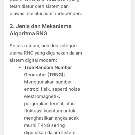
telah diatur oleh sistem dan
diawasi melalui audit independen.
2. Jenis dan Mekanisme
Algoritma RNG
Secara umum, ada dua kategori
utama RNG yang digunakan dalam
sistem digital modern:
True Random Number
Generator (TRNG):
Menggunakan sumber
entropi fisik, seperti noise
elektromagnetik,
pergerakan termal, atau
fluktuasi kuantum untuk
menghasilkan angka acak
murni.TRNG sering
digunakan dalam sistem