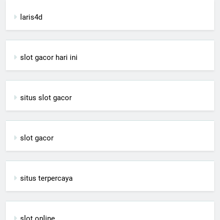
laris4d
slot gacor hari ini
situs slot gacor
slot gacor
situs terpercaya
slot online