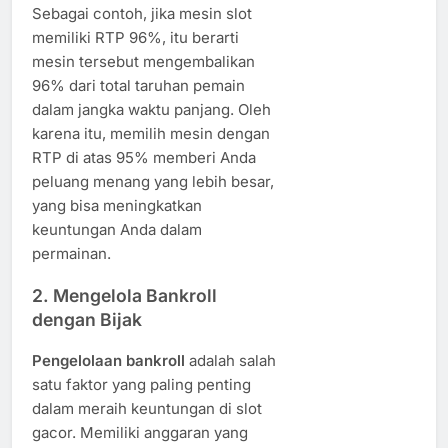
Sebagai contoh, jika mesin slot
memiliki RTP 96%, itu berarti
mesin tersebut mengembalikan
96% dari total taruhan pemain
dalam jangka waktu panjang. Oleh
karena itu, memilih mesin dengan
RTP di atas 95% memberi Anda
peluang menang yang lebih besar,
yang bisa meningkatkan
keuntungan Anda dalam
permainan.
2.
Mengelola Bankroll
dengan Bijak
Pengelolaan bankroll
adalah salah
satu faktor yang paling penting
dalam meraih keuntungan di slot
gacor. Memiliki anggaran yang