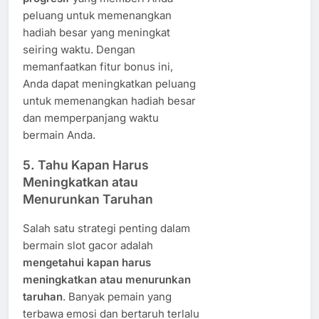
peluang untuk memenangkan
hadiah besar yang meningkat
seiring waktu. Dengan
memanfaatkan fitur bonus ini,
Anda dapat meningkatkan peluang
untuk memenangkan hadiah besar
dan memperpanjang waktu
bermain Anda.
5.
Tahu Kapan Harus
Meningkatkan atau
Menurunkan Taruhan
Salah satu strategi penting dalam
bermain slot gacor adalah
mengetahui kapan harus
meningkatkan atau menurunkan
taruhan
. Banyak pemain yang
terbawa emosi dan bertaruh terlalu