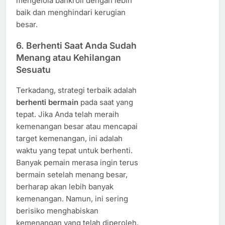
mengelola bankroll dengan lebih
baik dan menghindari kerugian
besar.
6.
Berhenti Saat Anda Sudah
Menang atau Kehilangan
Sesuatu
Terkadang, strategi terbaik adalah
berhenti bermain
pada saat yang
tepat. Jika Anda telah meraih
kemenangan besar atau mencapai
target kemenangan, ini adalah
waktu yang tepat untuk berhenti.
Banyak pemain merasa ingin terus
bermain setelah menang besar,
berharap akan lebih banyak
kemenangan. Namun, ini sering
berisiko menghabiskan
kemenangan yang telah diperoleh.