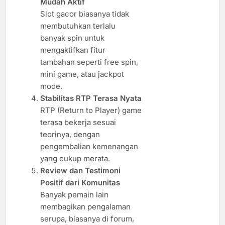
Mudah Aktif
Slot gacor biasanya tidak
membutuhkan terlalu
banyak spin untuk
mengaktifkan fitur
tambahan seperti free spin,
mini game, atau jackpot
mode.
Stabilitas RTP Terasa Nyata
RTP (Return to Player) game
terasa bekerja sesuai
teorinya, dengan
pengembalian kemenangan
yang cukup merata.
Review dan Testimoni
Positif dari Komunitas
Banyak pemain lain
membagikan pengalaman
serupa, biasanya di forum,