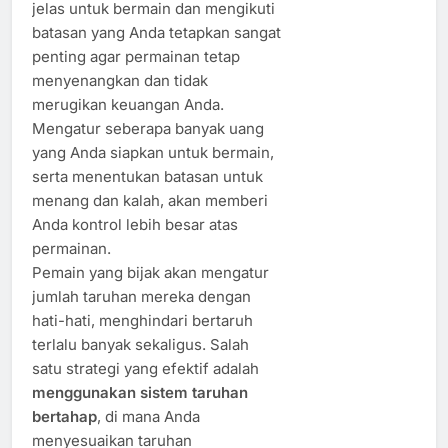
jelas untuk bermain dan mengikuti
batasan yang Anda tetapkan sangat
penting agar permainan tetap
menyenangkan dan tidak
merugikan keuangan Anda.
Mengatur seberapa banyak uang
yang Anda siapkan untuk bermain,
serta menentukan batasan untuk
menang dan kalah, akan memberi
Anda kontrol lebih besar atas
permainan.
Pemain yang bijak akan mengatur
jumlah taruhan mereka dengan
hati-hati, menghindari bertaruh
terlalu banyak sekaligus. Salah
satu strategi yang efektif adalah
menggunakan sistem taruhan
bertahap
, di mana Anda
menyesuaikan taruhan