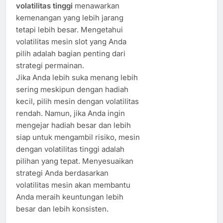
volatilitas tinggi
menawarkan
kemenangan yang lebih jarang
tetapi lebih besar. Mengetahui
volatilitas mesin slot yang Anda
pilih adalah bagian penting dari
strategi permainan.
Jika Anda lebih suka menang lebih
sering meskipun dengan hadiah
kecil, pilih mesin dengan volatilitas
rendah. Namun, jika Anda ingin
mengejar hadiah besar dan lebih
siap untuk mengambil risiko, mesin
dengan volatilitas tinggi adalah
pilihan yang tepat. Menyesuaikan
strategi Anda berdasarkan
volatilitas mesin akan membantu
Anda meraih keuntungan lebih
besar dan lebih konsisten.