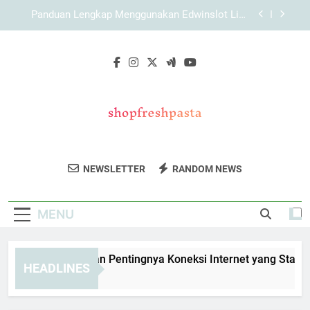
Skip
EDWINSLOT Login: Analisis Akses dari Sisi
to
Kecepatan dan Kemudahan
content
Login Edwinslot dan Pentingnya Memilih Akses
yang Tepat untuk Pengguna
TIARA4D Login dan Pentingnya Koneksi Internet
yang Stabil untuk Akses Lebih Lancar
Panduan Lengkap Menggunakan Edwinslot Link
Alternatif Tanpa Kendala Akses
EDWINSLOT Login: Analisis Akses dari Sisi
Kecepatan dan Kemudahan
Shop Fresh
Nikmati Pasta Segar Dan Bahan Masakan
Login Edwinslot dan Pentingnya Memilih Akses
NEWSLETTER
RANDOM NEWS
Pasta
yang Tepat untuk Pengguna
Khas Italia Dari Shop Fresh Pasta. Untuk
Pengalaman Kuliner Yang Otentik.
MENU
ARA4D Login dan Pentingnya Koneksi Internet yang Stabil unt
HEADLINES
Weeks Ago