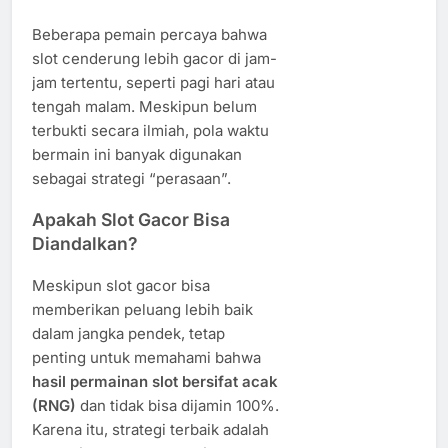
Beberapa pemain percaya bahwa
slot cenderung lebih gacor di jam-
jam tertentu, seperti pagi hari atau
tengah malam. Meskipun belum
terbukti secara ilmiah, pola waktu
bermain ini banyak digunakan
sebagai strategi “perasaan”.
Apakah Slot Gacor Bisa
Diandalkan?
Meskipun slot gacor bisa
memberikan peluang lebih baik
dalam jangka pendek, tetap
penting untuk memahami bahwa
hasil permainan slot bersifat acak
(RNG)
dan tidak bisa dijamin 100%.
Karena itu, strategi terbaik adalah