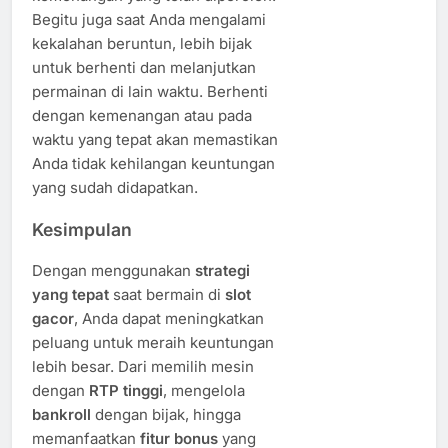
Begitu juga saat Anda mengalami
kekalahan beruntun, lebih bijak
untuk berhenti dan melanjutkan
permainan di lain waktu. Berhenti
dengan kemenangan atau pada
waktu yang tepat akan memastikan
Anda tidak kehilangan keuntungan
yang sudah didapatkan.
Kesimpulan
Dengan menggunakan
strategi
yang tepat
saat bermain di
slot
gacor
, Anda dapat meningkatkan
peluang untuk meraih keuntungan
lebih besar. Dari memilih mesin
dengan
RTP tinggi
, mengelola
bankroll
dengan bijak, hingga
memanfaatkan
fitur bonus
yang