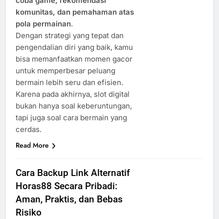
coba game, rekomendasi
komunitas, dan pemahaman atas
pola permainan
.
Dengan strategi yang tepat dan
pengendalian diri yang baik, kamu
bisa memanfaatkan momen gacor
untuk memperbesar peluang
bermain lebih seru dan efisien.
Karena pada akhirnya, slot digital
bukan hanya soal keberuntungan,
tapi juga soal cara bermain yang
cerdas.
Read More
Cara Backup Link Alternatif
Horas88 Secara Pribadi:
Aman, Praktis, dan Bebas
Risiko