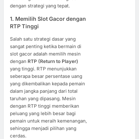
dengan strategi yang tepat.
1.
Memilih Slot Gacor dengan
RTP Tinggi
Salah satu strategi dasar yang
sangat penting ketika bermain di
slot gacor adalah memilih mesin
dengan
RTP (Return to Player)
yang tinggi. RTP menunjukkan
seberapa besar persentase uang
yang dikembalikan kepada pemain
dalam jangka panjang dari total
taruhan yang dipasang. Mesin
dengan RTP tinggi memberikan
peluang yang lebih besar bagi
pemain untuk meraih kemenangan,
sehingga menjadi pilihan yang
cerdas.