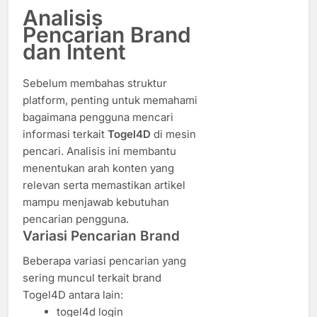
Analisis
Pencarian Brand
dan Intent
Sebelum membahas struktur
platform, penting untuk memahami
bagaimana pengguna mencari
informasi terkait
Togel4D
di mesin
pencari. Analisis ini membantu
menentukan arah konten yang
relevan serta memastikan artikel
mampu menjawab kebutuhan
pencarian pengguna.
Variasi Pencarian Brand
Beberapa variasi pencarian yang
sering muncul terkait brand
Togel4D antara lain:
togel4d login