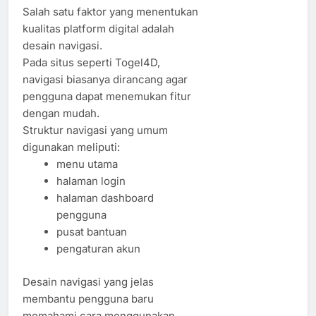
Salah satu faktor yang menentukan
kualitas platform digital adalah
desain navigasi.
Pada situs seperti Togel4D,
navigasi biasanya dirancang agar
pengguna dapat menemukan fitur
dengan mudah.
Struktur navigasi yang umum
digunakan meliputi:
menu utama
halaman login
halaman dashboard
pengguna
pusat bantuan
pengaturan akun
Desain navigasi yang jelas
membantu pengguna baru
memahami cara menggunakan