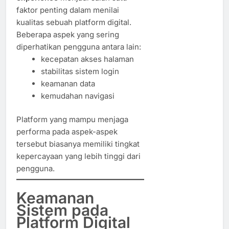
faktor penting dalam menilai
kualitas sebuah platform digital.
Beberapa aspek yang sering
diperhatikan pengguna antara lain:
kecepatan akses halaman
stabilitas sistem login
keamanan data
kemudahan navigasi
Platform yang mampu menjaga
performa pada aspek-aspek
tersebut biasanya memiliki tingkat
kepercayaan yang lebih tinggi dari
pengguna.
Keamanan
Sistem pada
Platform Digital