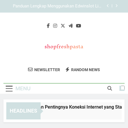
Skip
EDWINSLOT Login: Analisis Akses dari Sisi
to
Kecepatan dan Kemudahan
content
Login Edwinslot dan Pentingnya Memilih Akses
yang Tepat untuk Pengguna
TIARA4D Login dan Pentingnya Koneksi Internet
yang Stabil untuk Akses Lebih Lancar
Panduan Lengkap Menggunakan Edwinslot Link
Alternatif Tanpa Kendala Akses
EDWINSLOT Login: Analisis Akses dari Sisi
Kecepatan dan Kemudahan
Shop Fresh
Nikmati Pasta Segar Dan Bahan Masakan
Login Edwinslot dan Pentingnya Memilih Akses
NEWSLETTER
RANDOM NEWS
Pasta
yang Tepat untuk Pengguna
Khas Italia Dari Shop Fresh Pasta. Untuk
Pengalaman Kuliner Yang Otentik.
MENU
ARA4D Login dan Pentingnya Koneksi Internet yang Stabil unt
HEADLINES
Weeks Ago