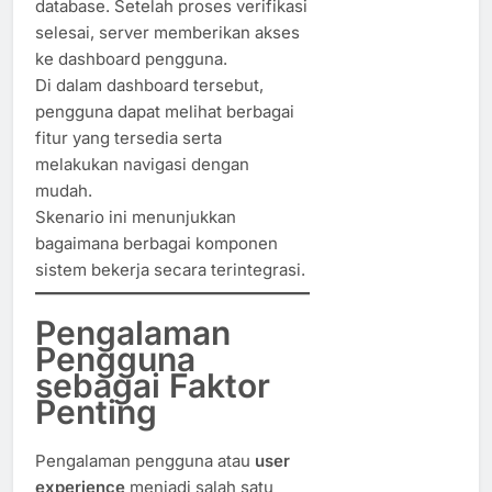
database. Setelah proses verifikasi
selesai, server memberikan akses
ke dashboard pengguna.
Di dalam dashboard tersebut,
pengguna dapat melihat berbagai
fitur yang tersedia serta
melakukan navigasi dengan
mudah.
Skenario ini menunjukkan
bagaimana berbagai komponen
sistem bekerja secara terintegrasi.
Pengalaman
Pengguna
sebagai Faktor
Penting
Pengalaman pengguna atau
user
experience
menjadi salah satu