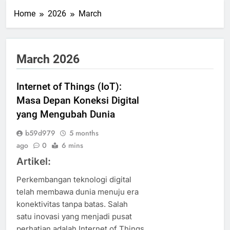
Home
2026
March
March 2026
Internet of Things (IoT):
Masa Depan Koneksi Digital
yang Mengubah Dunia
b59d979
5 months
ago
0
6 mins
Artikel:
Perkembangan teknologi digital
telah membawa dunia menuju era
konektivitas tanpa batas. Salah
satu inovasi yang menjadi pusat
perhatian adalah Internet of Things