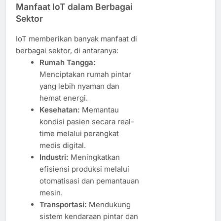
Manfaat IoT dalam Berbagai
Sektor
IoT memberikan banyak manfaat di
berbagai sektor, di antaranya:
Rumah Tangga:
Menciptakan rumah pintar
yang lebih nyaman dan
hemat energi.
Kesehatan:
Memantau
kondisi pasien secara real-
time melalui perangkat
medis digital.
Industri:
Meningkatkan
efisiensi produksi melalui
otomatisasi dan pemantauan
mesin.
Transportasi:
Mendukung
sistem kendaraan pintar dan