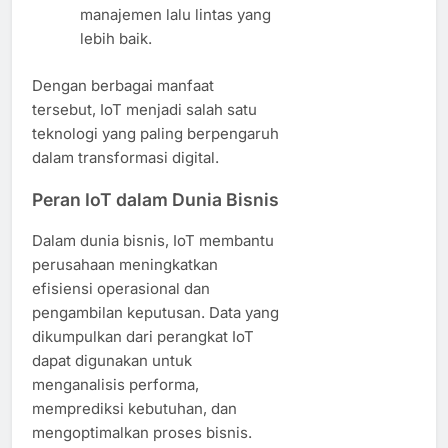
manajemen lalu lintas yang
lebih baik.
Dengan berbagai manfaat
tersebut, IoT menjadi salah satu
teknologi yang paling berpengaruh
dalam transformasi digital.
Peran IoT dalam Dunia Bisnis
Dalam dunia bisnis, IoT membantu
perusahaan meningkatkan
efisiensi operasional dan
pengambilan keputusan. Data yang
dikumpulkan dari perangkat IoT
dapat digunakan untuk
menganalisis performa,
memprediksi kebutuhan, dan
mengoptimalkan proses bisnis.