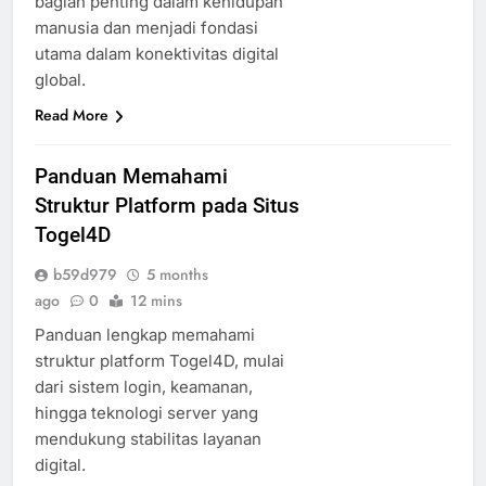
bagian penting dalam kehidupan
manusia dan menjadi fondasi
utama dalam konektivitas digital
global.
Read More
Panduan Memahami
Struktur Platform pada Situs
Togel4D
b59d979
5 months
ago
0
12 mins
Panduan lengkap memahami
struktur platform Togel4D, mulai
dari sistem login, keamanan,
hingga teknologi server yang
mendukung stabilitas layanan
digital.