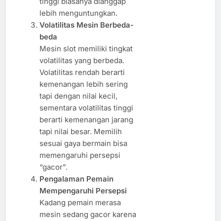
tinggi biasanya dianggap
lebih menguntungkan.
Volatilitas Mesin Berbeda-
beda
Mesin slot memiliki tingkat
volatilitas yang berbeda.
Volatilitas rendah berarti
kemenangan lebih sering
tapi dengan nilai kecil,
sementara volatilitas tinggi
berarti kemenangan jarang
tapi nilai besar. Memilih
sesuai gaya bermain bisa
memengaruhi persepsi
“gacor”.
Pengalaman Pemain
Mempengaruhi Persepsi
Kadang pemain merasa
mesin sedang gacor karena