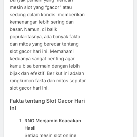
mesin slot yang “gacor” atau
sedang dalam kondisi memberikan
kemenangan lebih sering dan
besar. Namun, di balik
popularitasnya, ada banyak fakta
dan mitos yang beredar tentang
slot gacor hari ini. Memahami
keduanya sangat penting agar
kamu bisa bermain dengan lebih
bijak dan efektif. Berikut ini adalah
rangkuman fakta dan mitos seputar
slot gacor hari ini.
Fakta tentang Slot Gacor Hari
Ini
RNG Menjamin Keacakan
Hasil
Setiap mesin slot online