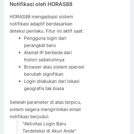
Notifikasi oleh HORAS88
HORAS88 mengadopsi sistem
notifikasi adaptif berdasarkan
deteksi perilaku. Fitur ini aktif saat:
Pengguna login dari
perangkat baru
Alamat IP berbeda dari
histori sebelumnya
Browser atau sistem operasi
berubah signifikan
Login dilakukan dari lokasi
geografis tak biasa
Setelah parameter di atas terpicu,
sistem segera mengirimkan email
notifikasi berjudul:
“Aktivitas Login Baru
Terdeteksi di Akun Anda”