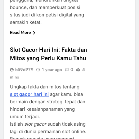
bounce, dan memperkuat posisi
situs judi di kompetisi digital yang
semakin ketat.
Read More
Slot Gacor Hari Ini: Fakta dan
Mitos yang Perlu Kamu Tahu
b59d979
1 year ago
0
5
mins
Ungkap fakta dan mitos tentang
slot gacor hari ini
agar kamu bisa
bermain dengan strategi tepat dan
hindari kesalahpahaman yang
umum terjadi.
Istilah
slot gacor
sudah tidak asing
lagi di dunia permainan slot online.
Banyak pemain yang mencari