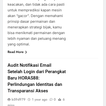
keacakan, dan tidak ada cara pasti
untuk memprediksi kapan mesin
akan “gacor”. Dengan memahami
prinsip dasar permainan dan
menerapkan strategi bijak, kamu
bisa menikmati permainan dengan
lebih nyaman dan peluang menang
yang optimal.
Read More
Audit Notifikasi Email
Setelah Login dari Perangkat
Baru HORAS88:
Perlindungan Identitas dan
Transparansi Akses
b59d979
1 year ago
0
6
mins