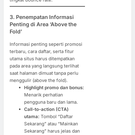
3. Penempatan Informasi
Penting di Area ‘Above the
Fold’
Informasi penting seperti promosi
terbaru, cara daftar, serta fitur
utama situs harus ditempatkan
pada area yang langsung terlihat
saat halaman dimuat tanpa perlu
menggulir (above the fold).
Highlight promo dan bonus:
Menarik perhatian
pengguna baru dan lama.
Call-to-action (CTA)
utama:
Tombol “Daftar
Sekarang” atau “Mainkan
Sekarang” harus jelas dan