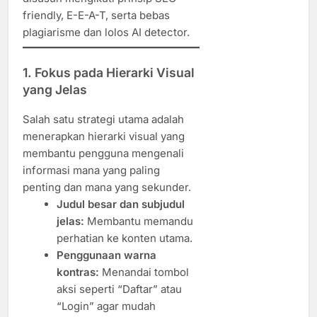
friendly, E-E-A-T, serta bebas
plagiarisme dan lolos AI detector.
1. Fokus pada Hierarki Visual
yang Jelas
Salah satu strategi utama adalah
menerapkan hierarki visual yang
membantu pengguna mengenali
informasi mana yang paling
penting dan mana yang sekunder.
Judul besar dan subjudul
jelas:
Membantu memandu
perhatian ke konten utama.
Penggunaan warna
kontras:
Menandai tombol
aksi seperti “Daftar” atau
“Login” agar mudah