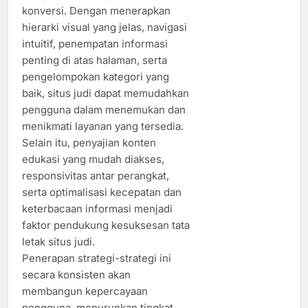
konversi. Dengan menerapkan
hierarki visual yang jelas, navigasi
intuitif, penempatan informasi
penting di atas halaman, serta
pengelompokan kategori yang
baik, situs judi dapat memudahkan
pengguna dalam menemukan dan
menikmati layanan yang tersedia.
Selain itu, penyajian konten
edukasi yang mudah diakses,
responsivitas antar perangkat,
serta optimalisasi kecepatan dan
keterbacaan informasi menjadi
faktor pendukung kesuksesan tata
letak situs judi.
Penerapan strategi-strategi ini
secara konsisten akan
membangun kepercayaan
pengguna, menurunkan tingkat