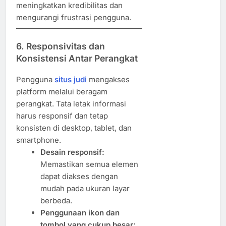
meningkatkan kredibilitas dan
mengurangi frustrasi pengguna.
6. Responsivitas dan
Konsistensi Antar Perangkat
Pengguna
situs judi
mengakses
platform melalui beragam
perangkat. Tata letak informasi
harus responsif dan tetap
konsisten di desktop, tablet, dan
smartphone.
Desain responsif:
Memastikan semua elemen
dapat diakses dengan
mudah pada ukuran layar
berbeda.
Penggunaan ikon dan
tombol yang cukup besar: