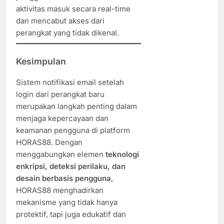
aktivitas masuk secara real-time
dan mencabut akses dari
perangkat yang tidak dikenal.
Kesimpulan
Sistem notifikasi email setelah
login dari perangkat baru
merupakan langkah penting dalam
menjaga kepercayaan dan
keamanan pengguna di platform
HORAS88. Dengan
menggabungkan elemen
teknologi
enkripsi, deteksi perilaku, dan
desain berbasis pengguna
,
HORAS88 menghadirkan
mekanisme yang tidak hanya
protektif, tapi juga edukatif dan