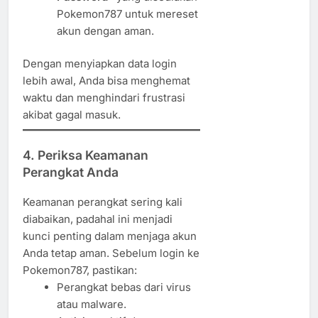
Pokemon787 untuk mereset
akun dengan aman.
Dengan menyiapkan data login
lebih awal, Anda bisa menghemat
waktu dan menghindari frustrasi
akibat gagal masuk.
4. Periksa Keamanan
Perangkat Anda
Keamanan perangkat sering kali
diabaikan, padahal ini menjadi
kunci penting dalam menjaga akun
Anda tetap aman. Sebelum login ke
Pokemon787, pastikan:
Perangkat bebas dari virus
atau malware.