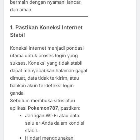
bermain dengan nyaman, lancar,
dan aman.
1. Pastikan Koneksi Internet
Stabil
Koneksi internet menjadi pondasi
utama untuk proses login yang
sukses. Koneksi yang tidak stabil
dapat menyebabkan halaman gagal
dimuat, data tidak terkirim, atau
bahkan akun terdeteksi login
ganda.
Sebelum membuka situs atau
aplikasi
Pokemon787
, pastikan:
Jaringan Wi-Fi atau data
seluler Anda dalam kondisi
stabil.
Hindari menggunakan