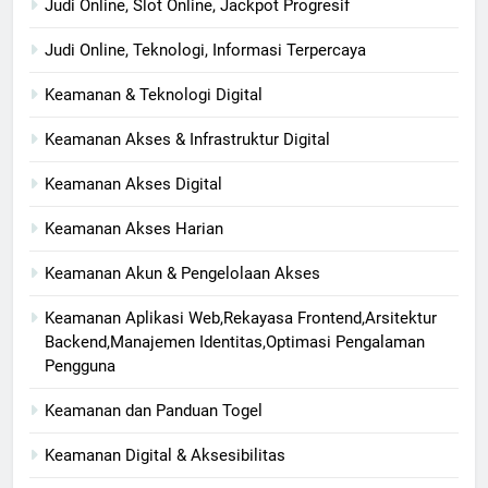
Judi Online, Slot Online, Jackpot Progresif
Judi Online, Teknologi, Informasi Terpercaya
Keamanan & Teknologi Digital
Keamanan Akses & Infrastruktur Digital
Keamanan Akses Digital
Keamanan Akses Harian
Keamanan Akun & Pengelolaan Akses
Keamanan Aplikasi Web,Rekayasa Frontend,Arsitektur
Backend,Manajemen Identitas,Optimasi Pengalaman
Pengguna
Keamanan dan Panduan Togel
Keamanan Digital & Aksesibilitas