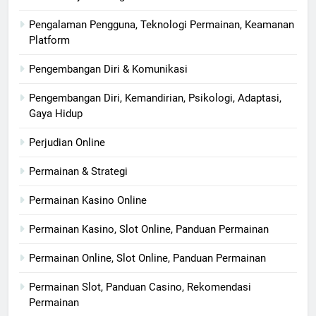
Pengalaman Pengguna, Teknologi Permainan, Keamanan
Platform
Pengembangan Diri & Komunikasi
Pengembangan Diri, Kemandirian, Psikologi, Adaptasi,
Gaya Hidup
Perjudian Online
Permainan & Strategi
Permainan Kasino Online
Permainan Kasino, Slot Online, Panduan Permainan
Permainan Online, Slot Online, Panduan Permainan
Permainan Slot, Panduan Casino, Rekomendasi
Permainan