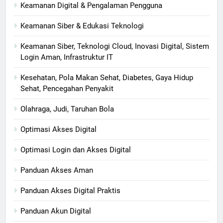
Keamanan Digital & Pengalaman Pengguna
Keamanan Siber & Edukasi Teknologi
Keamanan Siber, Teknologi Cloud, Inovasi Digital, Sistem
Login Aman, Infrastruktur IT
Kesehatan, Pola Makan Sehat, Diabetes, Gaya Hidup
Sehat, Pencegahan Penyakit
Olahraga, Judi, Taruhan Bola
Optimasi Akses Digital
Optimasi Login dan Akses Digital
Panduan Akses Aman
Panduan Akses Digital Praktis
Panduan Akun Digital