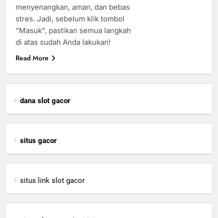
menyenangkan, aman, dan bebas
stres. Jadi, sebelum klik tombol
“Masuk”, pastikan semua langkah
di atas sudah Anda lakukan!
Read More
dana slot gacor
situs gacor
situs link slot gacor