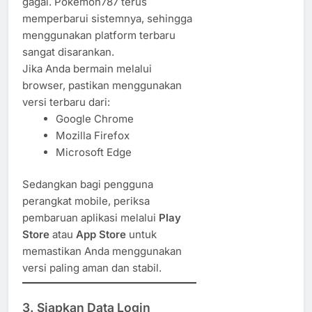
gagal. Pokemon787 terus
memperbarui sistemnya, sehingga
menggunakan platform terbaru
sangat disarankan.
Jika Anda bermain melalui
browser, pastikan menggunakan
versi terbaru dari:
Google Chrome
Mozilla Firefox
Microsoft Edge
Sedangkan bagi pengguna
perangkat mobile, periksa
pembaruan aplikasi melalui
Play
Store
atau
App Store
untuk
memastikan Anda menggunakan
versi paling aman dan stabil.
3. Siapkan Data Login