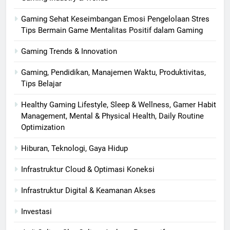
Gaming Sehat Keseimbangan Emosi Pengelolaan Stres
Tips Bermain Game Mentalitas Positif dalam Gaming
Gaming Trends & Innovation
Gaming, Pendidikan, Manajemen Waktu, Produktivitas,
Tips Belajar
Healthy Gaming Lifestyle, Sleep & Wellness, Gamer Habit
Management, Mental & Physical Health, Daily Routine
Optimization
Hiburan, Teknologi, Gaya Hidup
Infrastruktur Cloud & Optimasi Koneksi
Infrastruktur Digital & Keamanan Akses
Investasi