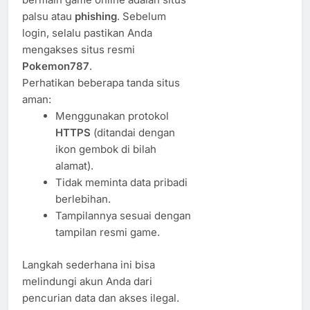
palsu atau
phishing
. Sebelum
login, selalu pastikan Anda
mengakses situs resmi
Pokemon787
.
Perhatikan beberapa tanda situs
aman:
Menggunakan protokol
HTTPS
(ditandai dengan
ikon gembok di bilah
alamat).
Tidak meminta data pribadi
berlebihan.
Tampilannya sesuai dengan
tampilan resmi game.
Langkah sederhana ini bisa
melindungi akun Anda dari
pencurian data dan akses ilegal.