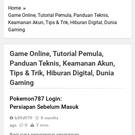
Home
Game Online, Tutorial Pemula, Panduan Teknis,
Keamanan Akun, Tips & Trik, Hiburan Digital, Dunia
Gaming
Game Online, Tutorial Pemula,
Panduan Teknis, Keamanan Akun,
Tips & Trik, Hiburan Digital, Dunia
Gaming
Pokemon787 Login:
Persiapan Sebelum Masuk
b59d979
9 months
ago
0
7 mins
Bagi para penggemar permainan