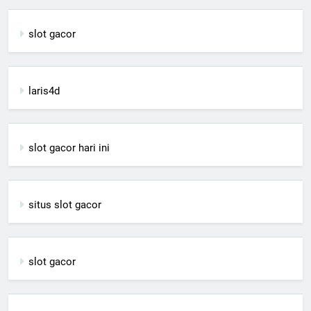
slot gacor
laris4d
slot gacor hari ini
situs slot gacor
slot gacor