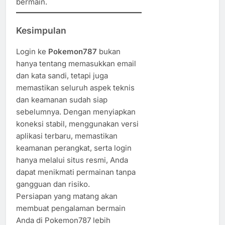
bermain.
Kesimpulan
Login ke
Pokemon787
bukan
hanya tentang memasukkan email
dan kata sandi, tetapi juga
memastikan seluruh aspek teknis
dan keamanan sudah siap
sebelumnya. Dengan menyiapkan
koneksi stabil, menggunakan versi
aplikasi terbaru, memastikan
keamanan perangkat, serta login
hanya melalui situs resmi, Anda
dapat menikmati permainan tanpa
gangguan dan risiko.
Persiapan yang matang akan
membuat pengalaman bermain
Anda di Pokemon787 lebih