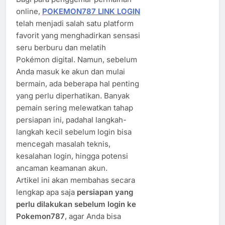
online,
POKEMON787 LINK LOGIN
telah menjadi salah satu platform
favorit yang menghadirkan sensasi
seru berburu dan melatih
Pokémon digital. Namun, sebelum
Anda masuk ke akun dan mulai
bermain, ada beberapa hal penting
yang perlu diperhatikan. Banyak
pemain sering melewatkan tahap
persiapan ini, padahal langkah-
langkah kecil sebelum login bisa
mencegah masalah teknis,
kesalahan login, hingga potensi
ancaman keamanan akun.
Artikel ini akan membahas secara
lengkap apa saja
persiapan yang
perlu dilakukan sebelum login ke
Pokemon787
, agar Anda bisa