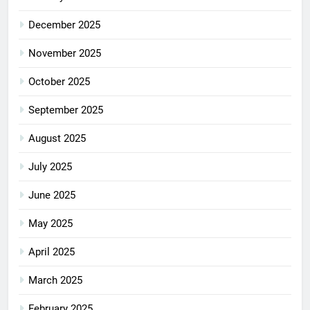
December 2025
November 2025
October 2025
September 2025
August 2025
July 2025
June 2025
May 2025
April 2025
March 2025
February 2025