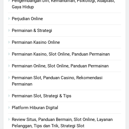
Pengembangan Diri, Kemandirian, Psikologi, Adaptasi,
Gaya Hidup
Perjudian Online
Permainan & Strategi
Permainan Kasino Online
Permainan Kasino, Slot Online, Panduan Permainan
Permainan Online, Slot Online, Panduan Permainan
Permainan Slot, Panduan Casino, Rekomendasi
Permainan
Permainan Slot, Strategi & Tips
Platform Hiburan Digital
Review Situs, Panduan Bermain, Slot Online, Layanan
Pelanggan, Tips dan Trik, Strategi Slot