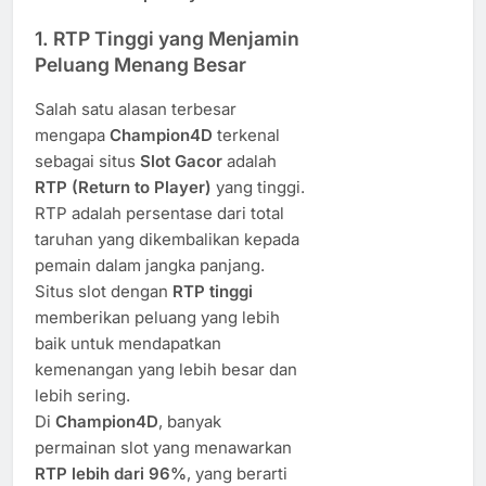
1.
RTP Tinggi yang Menjamin
Peluang Menang Besar
Salah satu alasan terbesar
mengapa
Champion4D
terkenal
sebagai situs
Slot Gacor
adalah
RTP (Return to Player)
yang tinggi.
RTP adalah persentase dari total
taruhan yang dikembalikan kepada
pemain dalam jangka panjang.
Situs slot dengan
RTP tinggi
memberikan peluang yang lebih
baik untuk mendapatkan
kemenangan yang lebih besar dan
lebih sering.
Di
Champion4D
, banyak
permainan slot yang menawarkan
RTP lebih dari 96%
, yang berarti