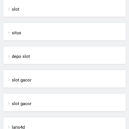
slot
situs
depo slot
slot gacor
slot gacor
laris4d