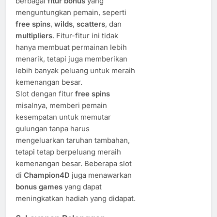
berbagai
fitur bonus
yang
menguntungkan pemain, seperti
free spins
,
wilds
,
scatters
, dan
multipliers
. Fitur-fitur ini tidak
hanya membuat permainan lebih
menarik, tetapi juga memberikan
lebih banyak peluang untuk meraih
kemenangan besar.
Slot dengan fitur
free spins
misalnya, memberi pemain
kesempatan untuk memutar
gulungan tanpa harus
mengeluarkan taruhan tambahan,
tetapi tetap berpeluang meraih
kemenangan besar. Beberapa slot
di
Champion4D
juga menawarkan
bonus games
yang dapat
meningkatkan hadiah yang didapat.