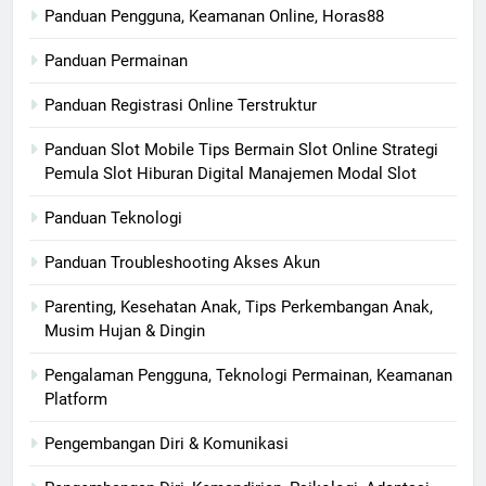
Panduan Pengguna, Keamanan Online, Horas88
Panduan Permainan
Panduan Registrasi Online Terstruktur
Panduan Slot Mobile Tips Bermain Slot Online Strategi
Pemula Slot Hiburan Digital Manajemen Modal Slot
Panduan Teknologi
Panduan Troubleshooting Akses Akun
Parenting, Kesehatan Anak, Tips Perkembangan Anak,
Musim Hujan & Dingin
Pengalaman Pengguna, Teknologi Permainan, Keamanan
Platform
Pengembangan Diri & Komunikasi