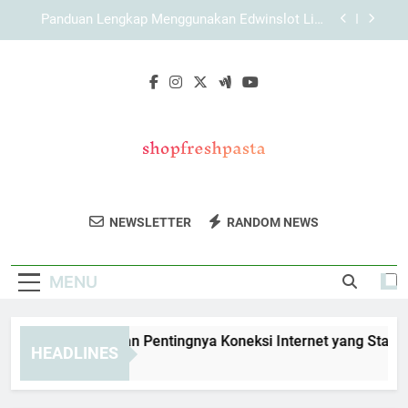
Skip
EDWINSLOT Login: Analisis Akses dari Sisi
to
Kecepatan dan Kemudahan
content
Login Edwinslot dan Pentingnya Memilih Akses
yang Tepat untuk Pengguna
TIARA4D Login dan Pentingnya Koneksi Internet
yang Stabil untuk Akses Lebih Lancar
Panduan Lengkap Menggunakan Edwinslot Link
Alternatif Tanpa Kendala Akses
EDWINSLOT Login: Analisis Akses dari Sisi
Kecepatan dan Kemudahan
Shop Fresh
Nikmati Pasta Segar Dan Bahan Masakan
Login Edwinslot dan Pentingnya Memilih Akses
NEWSLETTER
RANDOM NEWS
Pasta
yang Tepat untuk Pengguna
Khas Italia Dari Shop Fresh Pasta. Untuk
Pengalaman Kuliner Yang Otentik.
MENU
ARA4D Login dan Pentingnya Koneksi Internet yang Stabil unt
HEADLINES
Weeks Ago