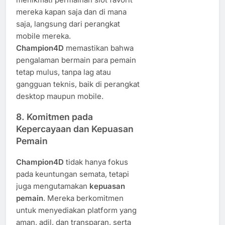
mereka kapan saja dan di mana
saja, langsung dari perangkat
mobile mereka.
Champion4D
memastikan bahwa
pengalaman bermain para pemain
tetap mulus, tanpa lag atau
gangguan teknis, baik di perangkat
desktop maupun mobile.
8.
Komitmen pada
Kepercayaan dan Kepuasan
Pemain
Champion4D
tidak hanya fokus
pada keuntungan semata, tetapi
juga mengutamakan
kepuasan
pemain
. Mereka berkomitmen
untuk menyediakan platform yang
aman, adil, dan transparan, serta