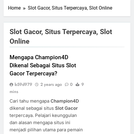
Home
Slot Gacor, Situs Terpercaya, Slot Online
Slot Gacor, Situs Terpercaya, Slot
Online
Mengapa Champion4D
Dikenal Sebagai Situs Slot
Gacor Terpercaya?
b59d979
2 years ago
0
9
mins
Cari tahu mengapa
Champion4D
dikenal sebagai situs
Slot Gacor
terpercaya. Pelajari keunggulan
dan alasan mengapa situs ini
menjadi pilihan utama para pemain