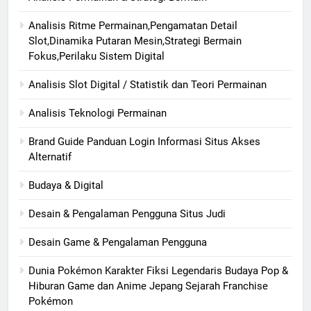
Analisis Ritme Permainan,Pengamatan Detail
Slot,Dinamika Putaran Mesin,Strategi Bermain
Fokus,Perilaku Sistem Digital
Analisis Slot Digital / Statistik dan Teori Permainan
Analisis Teknologi Permainan
Brand Guide Panduan Login Informasi Situs Akses
Alternatif
Budaya & Digital
Desain & Pengalaman Pengguna Situs Judi
Desain Game & Pengalaman Pengguna
Dunia Pokémon Karakter Fiksi Legendaris Budaya Pop &
Hiburan Game dan Anime Jepang Sejarah Franchise
Pokémon