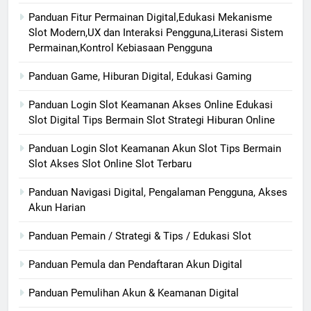
Panduan Fitur Permainan Digital,Edukasi Mekanisme
Slot Modern,UX dan Interaksi Pengguna,Literasi Sistem
Permainan,Kontrol Kebiasaan Pengguna
Panduan Game, Hiburan Digital, Edukasi Gaming
Panduan Login Slot Keamanan Akses Online Edukasi
Slot Digital Tips Bermain Slot Strategi Hiburan Online
Panduan Login Slot Keamanan Akun Slot Tips Bermain
Slot Akses Slot Online Slot Terbaru
Panduan Navigasi Digital, Pengalaman Pengguna, Akses
Akun Harian
Panduan Pemain / Strategi & Tips / Edukasi Slot
Panduan Pemula dan Pendaftaran Akun Digital
Panduan Pemulihan Akun & Keamanan Digital