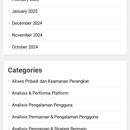
January 2025
December 2024
November 2024
October 2024
Categories
Akses Pribadi dan Keamanan Perangkat
Analisis & Performa Platform
Analisis Pengalaman Pengguna
Analisis Permainan & Pengalaman Pengguna
Analisis Permainan & Strategi Bermain