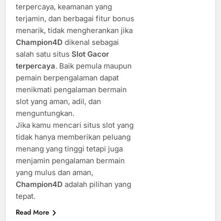
terpercaya, keamanan yang
terjamin, dan berbagai fitur bonus
menarik, tidak mengherankan jika
Champion4D
dikenal sebagai
salah satu situs
Slot Gacor
terpercaya
. Baik pemula maupun
pemain berpengalaman dapat
menikmati pengalaman bermain
slot yang aman, adil, dan
menguntungkan.
Jika kamu mencari situs slot yang
tidak hanya memberikan peluang
menang yang tinggi tetapi juga
menjamin pengalaman bermain
yang mulus dan aman,
Champion4D
adalah pilihan yang
tepat.
Read More