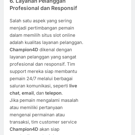
6.
Layanan Pelanggan
Profesional dan Responsif
Salah satu aspek yang sering
menjadi pertimbangan pemain
dalam memilih situs slot online
adalah kualitas layanan pelanggan.
Champion4D
dikenal dengan
layanan pelanggan yang sangat
profesional dan responsif. Tim
support mereka siap membantu
pemain 24/7 melalui berbagai
saluran komunikasi, seperti
live
chat
,
email
, dan
telepon
.
Jika pemain mengalami masalah
atau memiliki pertanyaan
mengenai permainan atau
transaksi, tim customer service
Champion4D
akan siap