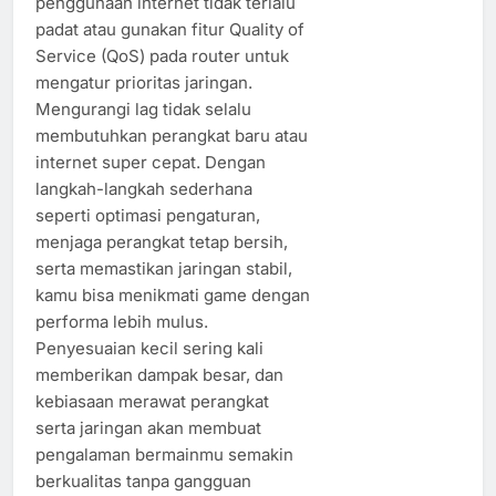
penggunaan internet tidak terlalu
padat atau gunakan fitur Quality of
Service (QoS) pada router untuk
mengatur prioritas jaringan.
Mengurangi lag tidak selalu
membutuhkan perangkat baru atau
internet super cepat. Dengan
langkah-langkah sederhana
seperti optimasi pengaturan,
menjaga perangkat tetap bersih,
serta memastikan jaringan stabil,
kamu bisa menikmati game dengan
performa lebih mulus.
Penyesuaian kecil sering kali
memberikan dampak besar, dan
kebiasaan merawat perangkat
serta jaringan akan membuat
pengalaman bermainmu semakin
berkualitas tanpa gangguan