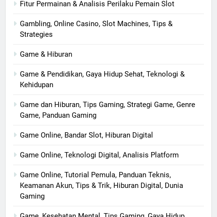
Fitur Permainan & Analisis Perilaku Pemain Slot
Gambling, Online Casino, Slot Machines, Tips &
Strategies
Game & Hiburan
Game & Pendidikan, Gaya Hidup Sehat, Teknologi &
Kehidupan
Game dan Hiburan, Tips Gaming, Strategi Game, Genre
Game, Panduan Gaming
Game Online, Bandar Slot, Hiburan Digital
Game Online, Teknologi Digital, Analisis Platform
Game Online, Tutorial Pemula, Panduan Teknis,
Keamanan Akun, Tips & Trik, Hiburan Digital, Dunia
Gaming
Game, Kesehatan Mental, Tips Gaming, Gaya Hidup