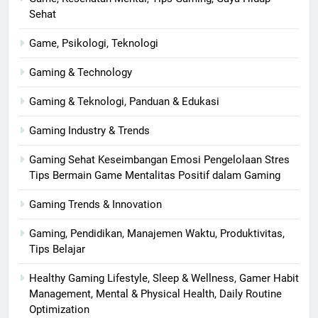
Sehat
Game, Psikologi, Teknologi
Gaming & Technology
Gaming & Teknologi, Panduan & Edukasi
Gaming Industry & Trends
Gaming Sehat Keseimbangan Emosi Pengelolaan Stres
Tips Bermain Game Mentalitas Positif dalam Gaming
Gaming Trends & Innovation
Gaming, Pendidikan, Manajemen Waktu, Produktivitas,
Tips Belajar
Healthy Gaming Lifestyle, Sleep & Wellness, Gamer Habit
Management, Mental & Physical Health, Daily Routine
Optimization