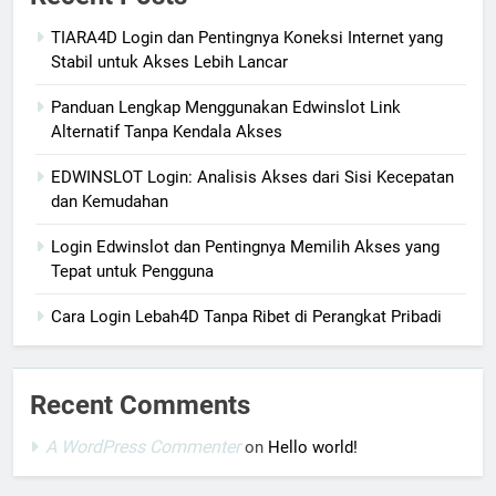
TIARA4D Login dan Pentingnya Koneksi Internet yang
Stabil untuk Akses Lebih Lancar
Panduan Lengkap Menggunakan Edwinslot Link
Alternatif Tanpa Kendala Akses
EDWINSLOT Login: Analisis Akses dari Sisi Kecepatan
dan Kemudahan
Login Edwinslot dan Pentingnya Memilih Akses yang
Tepat untuk Pengguna
Cara Login Lebah4D Tanpa Ribet di Perangkat Pribadi
Recent Comments
A WordPress Commenter
on
Hello world!