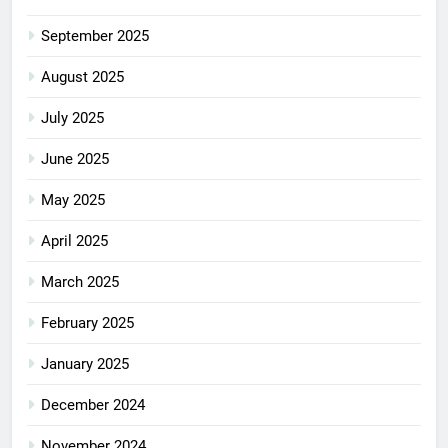
September 2025
August 2025
July 2025
June 2025
May 2025
April 2025
March 2025
February 2025
January 2025
December 2024
November 2024