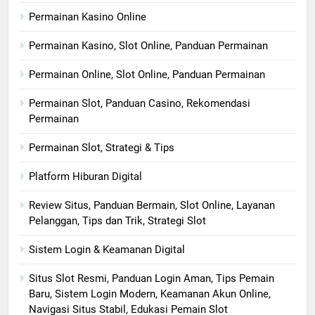
Permainan Kasino Online
Permainan Kasino, Slot Online, Panduan Permainan
Permainan Online, Slot Online, Panduan Permainan
Permainan Slot, Panduan Casino, Rekomendasi
Permainan
Permainan Slot, Strategi & Tips
Platform Hiburan Digital
Review Situs, Panduan Bermain, Slot Online, Layanan
Pelanggan, Tips dan Trik, Strategi Slot
Sistem Login & Keamanan Digital
Situs Slot Resmi, Panduan Login Aman, Tips Pemain
Baru, Sistem Login Modern, Keamanan Akun Online,
Navigasi Situs Stabil, Edukasi Pemain Slot