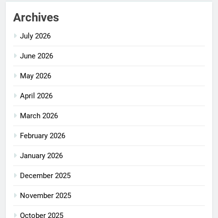
Archives
July 2026
June 2026
May 2026
April 2026
March 2026
February 2026
January 2026
December 2025
November 2025
October 2025