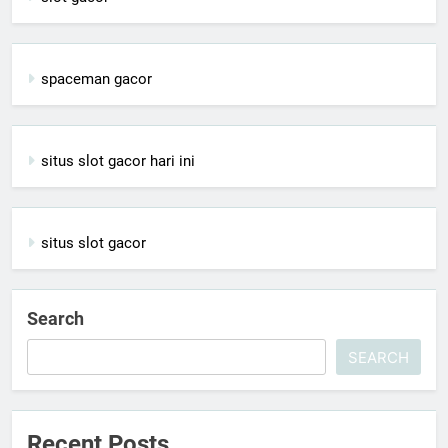
spaceman gacor
situs slot gacor hari ini
situs slot gacor
Search
SEARCH
Recent Posts