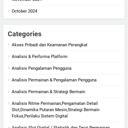
October 2024
Categories
Akses Pribadi dan Keamanan Perangkat
Analisis & Performa Platform
Analisis Pengalaman Pengguna
Analisis Permainan & Pengalaman Pengguna
Analisis Permainan & Strategi Bermain
Analisis Ritme Permainan,Pengamatan Detail
Slot,Dinamika Putaran Mesin,Strategi Bermain
Fokus,Perilaku Sistem Digital
Analisis Slot Digital / Statistik dan Teori Permainan