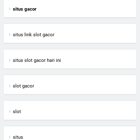
situs gacor
situs link slot gacor
situs slot gacor hari ini
slot gacor
slot
situs