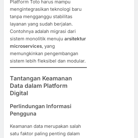
Platform Toto harus mampu
mengintegrasikan teknologi baru
tanpa mengganggu stabilitas
layanan yang sudah berjalan.
Contohnya adalah migrasi dari
sistem monolitik menuju
arsitektur
microservices
, yang
memungkinkan pengembangan
sistem lebih fleksibel dan modular.
Tantangan Keamanan
Data dalam Platform
Digital
Perlindungan Informasi
Pengguna
Keamanan data merupakan salah
satu faktor paling penting dalam