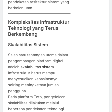
pendekatan arsitektur sistem yang
berkelanjutan.
Kompleksitas Infrastruktur
Teknologi yang Terus
Berkembang
Skalabilitas Sistem
Salah satu tantangan utama dalam
pengembangan platform digital
adalah
skalabilitas sistem
.
Infrastruktur harus mampu
menyesuaikan kapasitasnya
seiring meningkatnya jumlah
pengguna.
Pada platform Toto, pengelolaan
skalabilitas dilakukan melalui
beberapa pendekatan teknologi