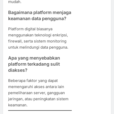
mudah.
Bagaimana platform menjaga
keamanan data pengguna?
Platform digital biasanya
menggunakan teknologi enkripsi,
firewall, serta sistem monitoring
untuk melindungi data pengguna.
Apa yang menyebabkan
platform terkadang sulit
diakses?
Beberapa faktor yang dapat
memengaruhi akses antara lain
pemeliharaan server, gangguan
jaringan, atau peningkatan sistem
keamanan.