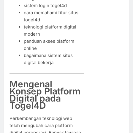
sistem login togel4d
cara memahami fitur situs
togel4d
teknologi platform digital
modern
panduan akses platform
online
bagaimana sistem situs
digital bekerja
Mengenal
Konsep Platform
Digital pada
Togel4D
Perkembangan teknologi web
telah mengubah cara platform
digital beroperasi. Banyak layanan