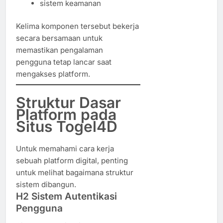
sistem keamanan
Kelima komponen tersebut bekerja
secara bersamaan untuk
memastikan pengalaman
pengguna tetap lancar saat
mengakses platform.
Struktur Dasar
Platform pada
Situs Togel4D
Untuk memahami cara kerja
sebuah platform digital, penting
untuk melihat bagaimana struktur
sistem dibangun.
H2 Sistem Autentikasi
Pengguna