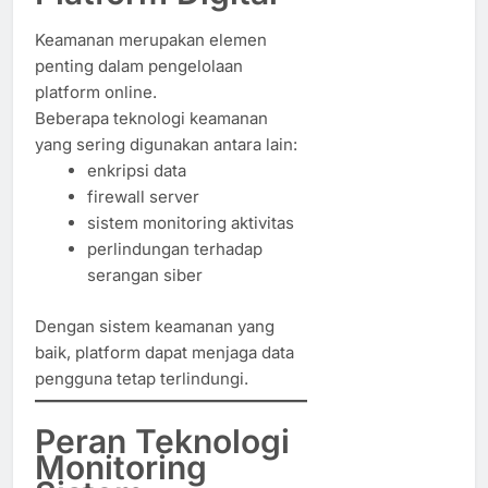
Keamanan merupakan elemen
penting dalam pengelolaan
platform online.
Beberapa teknologi keamanan
yang sering digunakan antara lain:
enkripsi data
firewall server
sistem monitoring aktivitas
perlindungan terhadap
serangan siber
Dengan sistem keamanan yang
baik, platform dapat menjaga data
pengguna tetap terlindungi.
Peran Teknologi
Monitoring