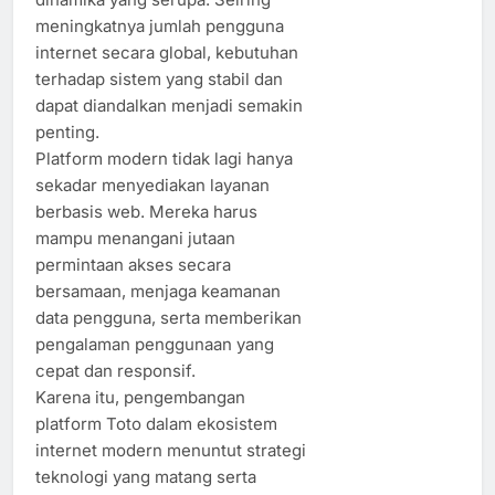
meningkatnya jumlah pengguna
internet secara global, kebutuhan
terhadap sistem yang stabil dan
dapat diandalkan menjadi semakin
penting.
Platform modern tidak lagi hanya
sekadar menyediakan layanan
berbasis web. Mereka harus
mampu menangani jutaan
permintaan akses secara
bersamaan, menjaga keamanan
data pengguna, serta memberikan
pengalaman penggunaan yang
cepat dan responsif.
Karena itu, pengembangan
platform Toto dalam ekosistem
internet modern menuntut strategi
teknologi yang matang serta