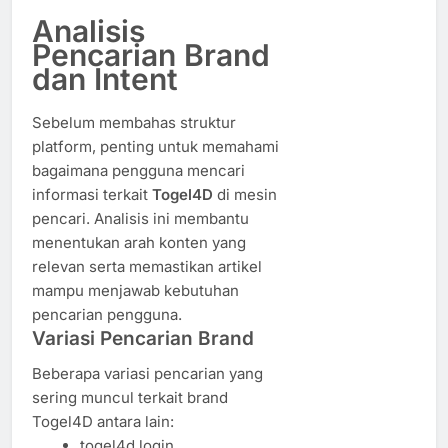
Analisis
Pencarian Brand
dan Intent
Sebelum membahas struktur
platform, penting untuk memahami
bagaimana pengguna mencari
informasi terkait
Togel4D
di mesin
pencari. Analisis ini membantu
menentukan arah konten yang
relevan serta memastikan artikel
mampu menjawab kebutuhan
pencarian pengguna.
Variasi Pencarian Brand
Beberapa variasi pencarian yang
sering muncul terkait brand
Togel4D antara lain:
togel4d login