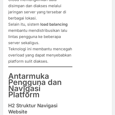
disimpan dan diakses melalui
jaringan server yang tersebar di
berbagai lokasi.
Selain itu, sistem
load balancing
membantu mendistribusikan lalu
lintas pengguna ke beberapa
server sekaligus.
Teknologi ini membantu mencegah
overload yang dapat menyebabkan
platform sulit diakses.
Antarmuka
Pengguna dan
Navigasi
Platform
H2 Struktur Navigasi
Website