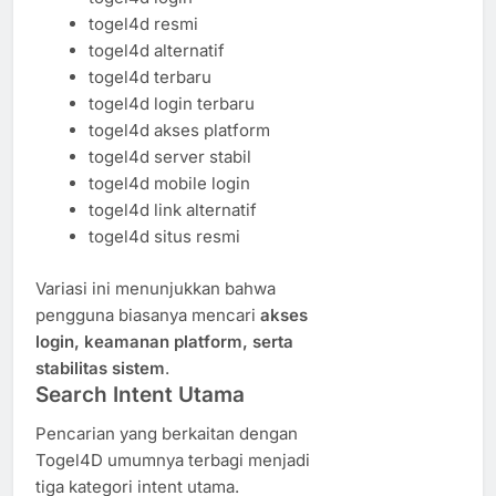
togel4d resmi
togel4d alternatif
togel4d terbaru
togel4d login terbaru
togel4d akses platform
togel4d server stabil
togel4d mobile login
togel4d link alternatif
togel4d situs resmi
Variasi ini menunjukkan bahwa
pengguna biasanya mencari
akses
login, keamanan platform, serta
stabilitas sistem
.
Search Intent Utama
Pencarian yang berkaitan dengan
Togel4D umumnya terbagi menjadi
tiga kategori intent utama.