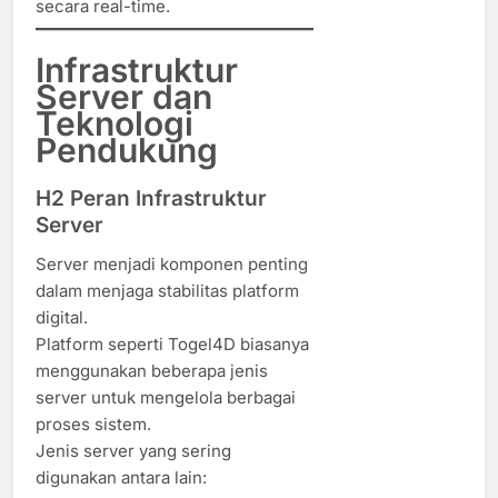
secara real-time.
Infrastruktur
Server dan
Teknologi
Pendukung
H2 Peran Infrastruktur
Server
Server menjadi komponen penting
dalam menjaga stabilitas platform
digital.
Platform seperti Togel4D biasanya
menggunakan beberapa jenis
server untuk mengelola berbagai
proses sistem.
Jenis server yang sering
digunakan antara lain: