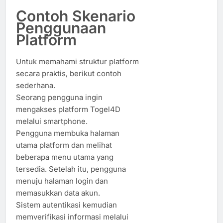
Contoh Skenario
Penggunaan
Platform
Untuk memahami struktur platform
secara praktis, berikut contoh
sederhana.
Seorang pengguna ingin
mengakses platform Togel4D
melalui smartphone.
Pengguna membuka halaman
utama platform dan melihat
beberapa menu utama yang
tersedia. Setelah itu, pengguna
menuju halaman login dan
memasukkan data akun.
Sistem autentikasi kemudian
memverifikasi informasi melalui