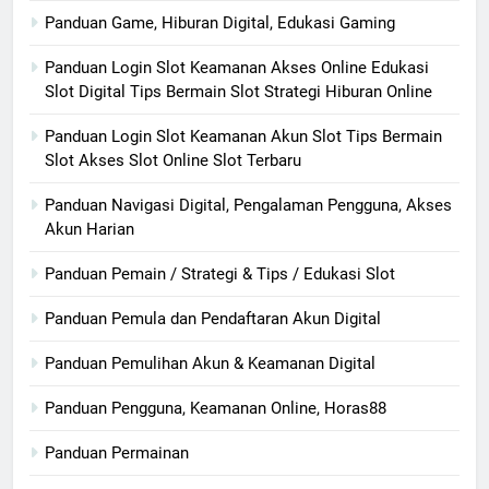
Panduan Game, Hiburan Digital, Edukasi Gaming
Panduan Login Slot Keamanan Akses Online Edukasi
Slot Digital Tips Bermain Slot Strategi Hiburan Online
Panduan Login Slot Keamanan Akun Slot Tips Bermain
Slot Akses Slot Online Slot Terbaru
Panduan Navigasi Digital, Pengalaman Pengguna, Akses
Akun Harian
Panduan Pemain / Strategi & Tips / Edukasi Slot
Panduan Pemula dan Pendaftaran Akun Digital
Panduan Pemulihan Akun & Keamanan Digital
Panduan Pengguna, Keamanan Online, Horas88
Panduan Permainan