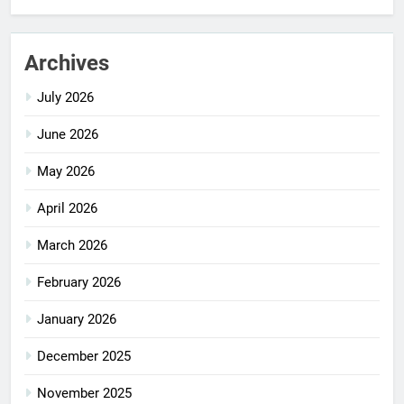
Archives
July 2026
June 2026
May 2026
April 2026
March 2026
February 2026
January 2026
December 2025
November 2025