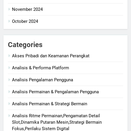
November 2024
October 2024
Categories
Akses Pribadi dan Keamanan Perangkat
Analisis & Performa Platform
Analisis Pengalaman Pengguna
Analisis Permainan & Pengalaman Pengguna
Analisis Permainan & Strategi Bermain
Analisis Ritme Permainan,Pengamatan Detail
Slot,Dinamika Putaran Mesin,Strategi Bermain
Fokus,Perilaku Sistem Digital