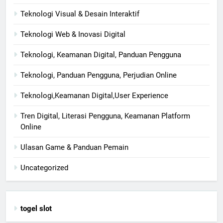
Teknologi Visual & Desain Interaktif
Teknologi Web & Inovasi Digital
Teknologi, Keamanan Digital, Panduan Pengguna
Teknologi, Panduan Pengguna, Perjudian Online
Teknologi,Keamanan Digital,User Experience
Tren Digital, Literasi Pengguna, Keamanan Platform
Online
Ulasan Game & Panduan Pemain
Uncategorized
togel slot