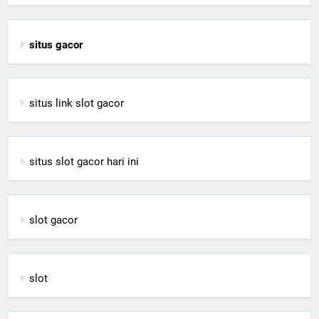
situs gacor
situs link slot gacor
situs slot gacor hari ini
slot gacor
slot