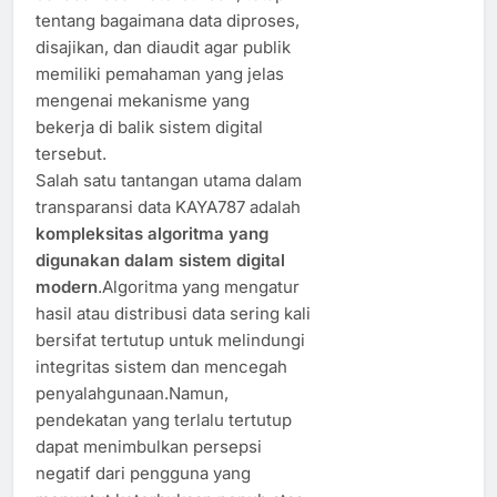
tentang bagaimana data diproses,
disajikan, dan diaudit agar publik
memiliki pemahaman yang jelas
mengenai mekanisme yang
bekerja di balik sistem digital
tersebut.
Salah satu tantangan utama dalam
transparansi data KAYA787 adalah
kompleksitas algoritma yang
digunakan dalam sistem digital
modern
.Algoritma yang mengatur
hasil atau distribusi data sering kali
bersifat tertutup untuk melindungi
integritas sistem dan mencegah
penyalahgunaan.Namun,
pendekatan yang terlalu tertutup
dapat menimbulkan persepsi
negatif dari pengguna yang