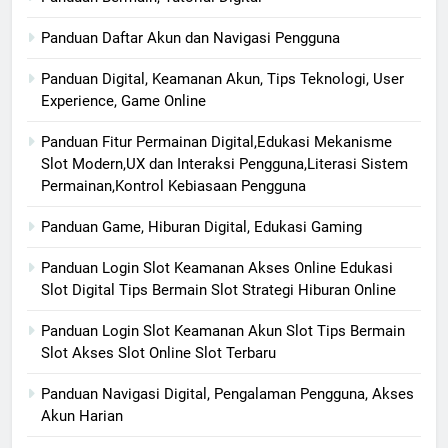
Panduan Daftar Akun dan Navigasi Pengguna
Panduan Digital, Keamanan Akun, Tips Teknologi, User
Experience, Game Online
Panduan Fitur Permainan Digital,Edukasi Mekanisme
Slot Modern,UX dan Interaksi Pengguna,Literasi Sistem
Permainan,Kontrol Kebiasaan Pengguna
Panduan Game, Hiburan Digital, Edukasi Gaming
Panduan Login Slot Keamanan Akses Online Edukasi
Slot Digital Tips Bermain Slot Strategi Hiburan Online
Panduan Login Slot Keamanan Akun Slot Tips Bermain
Slot Akses Slot Online Slot Terbaru
Panduan Navigasi Digital, Pengalaman Pengguna, Akses
Akun Harian