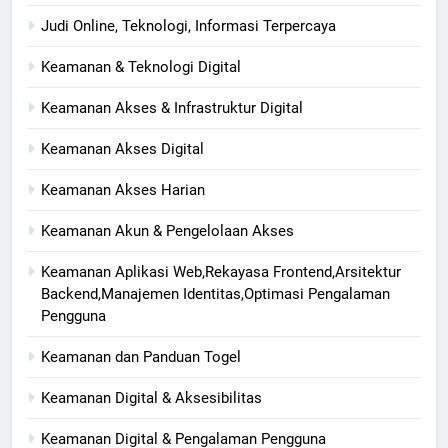
Judi Online, Teknologi, Informasi Terpercaya
Keamanan & Teknologi Digital
Keamanan Akses & Infrastruktur Digital
Keamanan Akses Digital
Keamanan Akses Harian
Keamanan Akun & Pengelolaan Akses
Keamanan Aplikasi Web,Rekayasa Frontend,Arsitektur
Backend,Manajemen Identitas,Optimasi Pengalaman
Pengguna
Keamanan dan Panduan Togel
Keamanan Digital & Aksesibilitas
Keamanan Digital & Pengalaman Pengguna