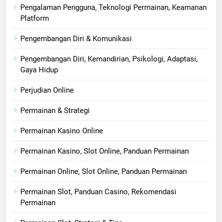
Pengalaman Pengguna, Teknologi Permainan, Keamanan
Platform
Pengembangan Diri & Komunikasi
Pengembangan Diri, Kemandirian, Psikologi, Adaptasi,
Gaya Hidup
Perjudian Online
Permainan & Strategi
Permainan Kasino Online
Permainan Kasino, Slot Online, Panduan Permainan
Permainan Online, Slot Online, Panduan Permainan
Permainan Slot, Panduan Casino, Rekomendasi
Permainan