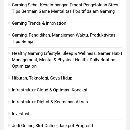
Gaming Sehat Keseimbangan Emosi Pengelolaan Stres
Tips Bermain Game Mentalitas Positif dalam Gaming
Gaming Trends & Innovation
Gaming, Pendidikan, Manajemen Waktu, Produktivitas,
Tips Belajar
Healthy Gaming Lifestyle, Sleep & Wellness, Gamer Habit
Management, Mental & Physical Health, Daily Routine
Optimization
Hiburan, Teknologi, Gaya Hidup
Infrastruktur Cloud & Optimasi Koneksi
Infrastruktur Digital & Keamanan Akses
Investasi
Judi Online, Slot Online, Jackpot Progresif