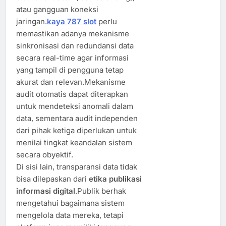
atau gangguan koneksi
jaringan.
kaya 787 slot
perlu
memastikan adanya mekanisme
sinkronisasi dan redundansi data
secara real-time agar informasi
yang tampil di pengguna tetap
akurat dan relevan.Mekanisme
audit otomatis dapat diterapkan
untuk mendeteksi anomali dalam
data, sementara audit independen
dari pihak ketiga diperlukan untuk
menilai tingkat keandalan sistem
secara obyektif.
Di sisi lain, transparansi data tidak
bisa dilepaskan dari
etika publikasi
informasi digital
.Publik berhak
mengetahui bagaimana sistem
mengelola data mereka, tetapi