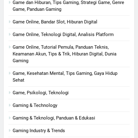
Game dan Hiburan, Tips Gaming, Strategi Game, Genre
Game, Panduan Gaming
Game Online, Bandar Slot, Hiburan Digital
Game Online, Teknologi Digital, Analisis Platform
Game Online, Tutorial Pemula, Panduan Teknis,
Keamanan Akun, Tips & Trik, Hiburan Digital, Dunia
Gaming
Game, Kesehatan Mental, Tips Gaming, Gaya Hidup
Sehat
Game, Psikologi, Teknologi
Gaming & Technology
Gaming & Teknologi, Panduan & Edukasi
Gaming Industry & Trends