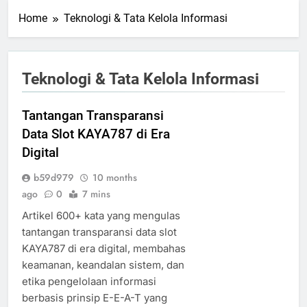
Home
Teknologi & Tata Kelola Informasi
Teknologi & Tata Kelola Informasi
Tantangan Transparansi
Data Slot KAYA787 di Era
Digital
b59d979
10 months
ago
0
7 mins
Artikel 600+ kata yang mengulas
tantangan transparansi data slot
KAYA787 di era digital, membahas
keamanan, keandalan sistem, dan
etika pengelolaan informasi
berbasis prinsip E-E-A-T yang