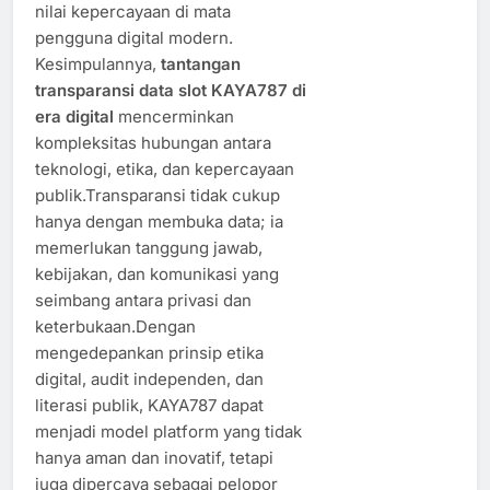
nilai kepercayaan di mata
pengguna digital modern.
Kesimpulannya,
tantangan
transparansi data slot KAYA787 di
era digital
mencerminkan
kompleksitas hubungan antara
teknologi, etika, dan kepercayaan
publik.Transparansi tidak cukup
hanya dengan membuka data; ia
memerlukan tanggung jawab,
kebijakan, dan komunikasi yang
seimbang antara privasi dan
keterbukaan.Dengan
mengedepankan prinsip etika
digital, audit independen, dan
literasi publik, KAYA787 dapat
menjadi model platform yang tidak
hanya aman dan inovatif, tetapi
juga dipercaya sebagai pelopor