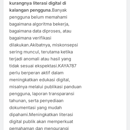
kurangnya literasi digital di
kalangan pengguna
.Banyak
pengguna belum memahami
bagaimana algoritma bekerja,
bagaimana data diproses, atau
bagaimana verifikasi
dilakukan.Akibatnya, miskonsepsi
sering muncul, terutama ketika
terjadi anomali atau hasil yang
tidak sesuai ekspektasi.KAYA787
perlu berperan aktif dalam
meningkatkan edukasi digital,
misalnya melalui publikasi panduan
pengguna, laporan transparansi
tahunan, serta penyediaan
dokumentasi yang mudah
dipahami.Meningkatkan literasi
digital publik akan memperkuat
pemahaman dan mengurangi