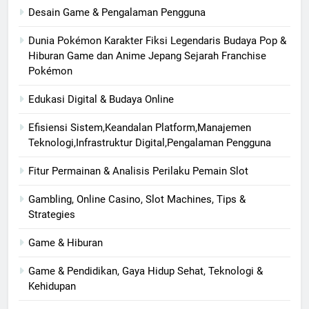
Desain Game & Pengalaman Pengguna
Dunia Pokémon Karakter Fiksi Legendaris Budaya Pop &
Hiburan Game dan Anime Jepang Sejarah Franchise
Pokémon
Edukasi Digital & Budaya Online
Efisiensi Sistem,Keandalan Platform,Manajemen
Teknologi,Infrastruktur Digital,Pengalaman Pengguna
Fitur Permainan & Analisis Perilaku Pemain Slot
Gambling, Online Casino, Slot Machines, Tips &
Strategies
Game & Hiburan
Game & Pendidikan, Gaya Hidup Sehat, Teknologi &
Kehidupan