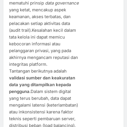
mematuhi prinsip
data governance
yang ketat, mencakup aspek
keamanan, akses terbatas, dan
pelacakan setiap aktivitas data
(audit trail).Kesalahan kecil dalam
tata kelola ini dapat memicu
kebocoran informasi atau
pelanggaran privasi, yang pada
akhirnya mengancam reputasi dan
integritas platform.
Tantangan berikutnya adalah
validasi sumber dan keakuratan
data yang ditampilkan kepada
pengguna
.Dalam sistem digital
yang terus berubah, data dapat
mengalami latensi (keterlambatan)
atau inkonsistensi karena faktor
teknis seperti pembaruan server,
distribusi beban (load balancing),