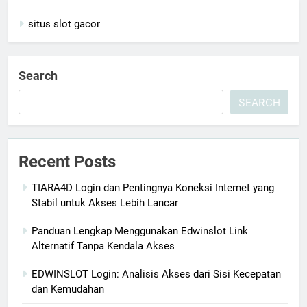
situs slot gacor
Search
SEARCH
Recent Posts
TIARA4D Login dan Pentingnya Koneksi Internet yang
Stabil untuk Akses Lebih Lancar
Panduan Lengkap Menggunakan Edwinslot Link
Alternatif Tanpa Kendala Akses
EDWINSLOT Login: Analisis Akses dari Sisi Kecepatan
dan Kemudahan