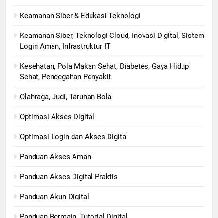
Keamanan Siber & Edukasi Teknologi
Keamanan Siber, Teknologi Cloud, Inovasi Digital, Sistem
Login Aman, Infrastruktur IT
Kesehatan, Pola Makan Sehat, Diabetes, Gaya Hidup
Sehat, Pencegahan Penyakit
Olahraga, Judi, Taruhan Bola
Optimasi Akses Digital
Optimasi Login dan Akses Digital
Panduan Akses Aman
Panduan Akses Digital Praktis
Panduan Akun Digital
Panduan Bermain, Tutorial Digital