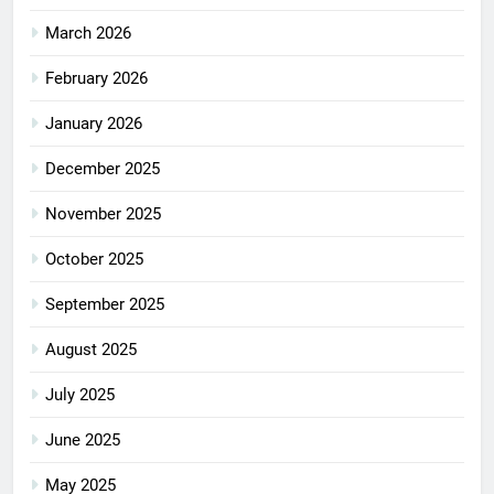
March 2026
February 2026
January 2026
December 2025
November 2025
October 2025
September 2025
August 2025
July 2025
June 2025
May 2025