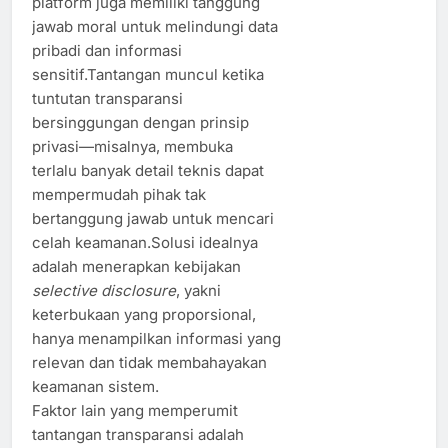
platform juga memiliki tanggung
jawab moral untuk melindungi data
pribadi dan informasi
sensitif.Tantangan muncul ketika
tuntutan transparansi
bersinggungan dengan prinsip
privasi—misalnya, membuka
terlalu banyak detail teknis dapat
mempermudah pihak tak
bertanggung jawab untuk mencari
celah keamanan.Solusi idealnya
adalah menerapkan kebijakan
selective disclosure
, yakni
keterbukaan yang proporsional,
hanya menampilkan informasi yang
relevan dan tidak membahayakan
keamanan sistem.
Faktor lain yang memperumit
tantangan transparansi adalah