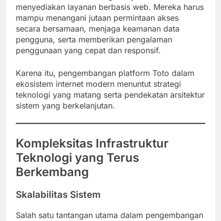
menyediakan layanan berbasis web. Mereka harus
mampu menangani jutaan permintaan akses
secara bersamaan, menjaga keamanan data
pengguna, serta memberikan pengalaman
penggunaan yang cepat dan responsif.
Karena itu, pengembangan platform Toto dalam
ekosistem internet modern menuntut strategi
teknologi yang matang serta pendekatan arsitektur
sistem yang berkelanjutan.
Kompleksitas Infrastruktur
Teknologi yang Terus
Berkembang
Skalabilitas Sistem
Salah satu tantangan utama dalam pengembangan