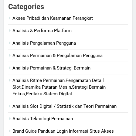
Categories
Akses Pribadi dan Keamanan Perangkat
Analisis & Performa Platform
Analisis Pengalaman Pengguna
Analisis Permainan & Pengalaman Pengguna
Analisis Permainan & Strategi Bermain
Analisis Ritme Permainan,Pengamatan Detail
Slot,Dinamika Putaran Mesin,Strategi Bermain
Fokus,Perilaku Sistem Digital
Analisis Slot Digital / Statistik dan Teori Permainan
Analisis Teknologi Permainan
Brand Guide Panduan Login Informasi Situs Akses