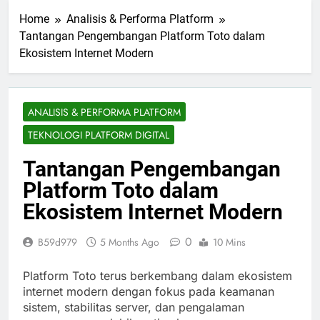
Home
Analisis & Performa Platform
Tantangan Pengembangan Platform Toto dalam
Ekosistem Internet Modern
ANALISIS & PERFORMA PLATFORM
TEKNOLOGI PLATFORM DIGITAL
Tantangan Pengembangan
Platform Toto dalam
Ekosistem Internet Modern
0
B59d979
5 Months Ago
10 Mins
Platform Toto terus berkembang dalam ekosistem
internet modern dengan fokus pada keamanan
sistem, stabilitas server, dan pengalaman