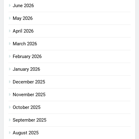
June 2026
May 2026
April 2026
March 2026
February 2026
January 2026
December 2025
November 2025
October 2025
September 2025
August 2025