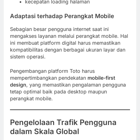
kecepatan loading halaman
Adaptasi terhadap Perangkat Mobile
Sebagian besar pengguna internet saat ini
mengakses layanan melalui perangkat mobile. Hal
ini membuat platform digital harus memastikan
kompatibilitas dengan berbagai ukuran layar dan
sistem operasi.
Pengembangan platform Toto harus
mempertimbangkan pendekatan
mobile-first
design
, yang memastikan pengalaman pengguna
tetap optimal baik pada desktop maupun
perangkat mobile.
Pengelolaan Trafik Pengguna
dalam Skala Global