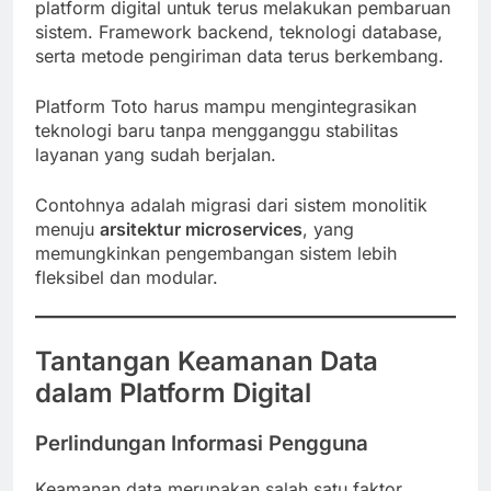
platform digital untuk terus melakukan pembaruan
sistem. Framework backend, teknologi database,
serta metode pengiriman data terus berkembang.
Platform Toto harus mampu mengintegrasikan
teknologi baru tanpa mengganggu stabilitas
layanan yang sudah berjalan.
Contohnya adalah migrasi dari sistem monolitik
menuju
arsitektur microservices
, yang
memungkinkan pengembangan sistem lebih
fleksibel dan modular.
Tantangan Keamanan Data
dalam Platform Digital
Perlindungan Informasi Pengguna
Keamanan data merupakan salah satu faktor