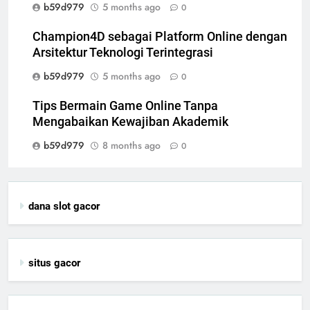
b59d979
5 months ago
0
Champion4D sebagai Platform Online dengan
Arsitektur Teknologi Terintegrasi
b59d979
5 months ago
0
Tips Bermain Game Online Tanpa
Mengabaikan Kewajiban Akademik
b59d979
8 months ago
0
dana slot gacor
situs gacor