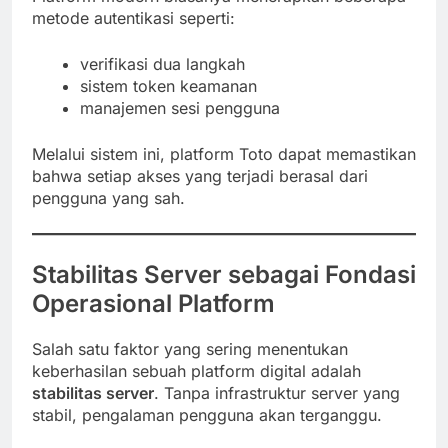
metode autentikasi seperti:
verifikasi dua langkah
sistem token keamanan
manajemen sesi pengguna
Melalui sistem ini, platform Toto dapat memastikan
bahwa setiap akses yang terjadi berasal dari
pengguna yang sah.
Stabilitas Server sebagai Fondasi
Operasional Platform
Salah satu faktor yang sering menentukan
keberhasilan sebuah platform digital adalah
stabilitas server
. Tanpa infrastruktur server yang
stabil, pengalaman pengguna akan terganggu.