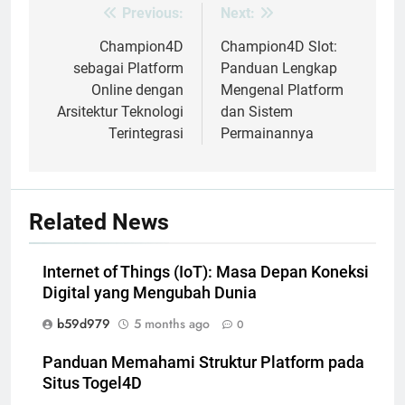
Previous:
Next:
Post
navigation
Champion4D
Champion4D Slot:
sebagai Platform
Panduan Lengkap
Online dengan
Mengenal Platform
Arsitektur Teknologi
dan Sistem
Terintegrasi
Permainannya
Related News
Internet of Things (IoT): Masa Depan Koneksi
Digital yang Mengubah Dunia
b59d979
5 months ago
0
Panduan Memahami Struktur Platform pada
Situs Togel4D