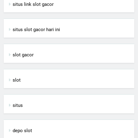
situs link slot gacor
situs slot gacor hari ini
slot gacor
slot
situs
depo slot