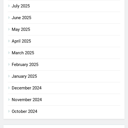
July 2025
June 2025
May 2025
April 2025
March 2025
February 2025
January 2025
December 2024
November 2024
October 2024