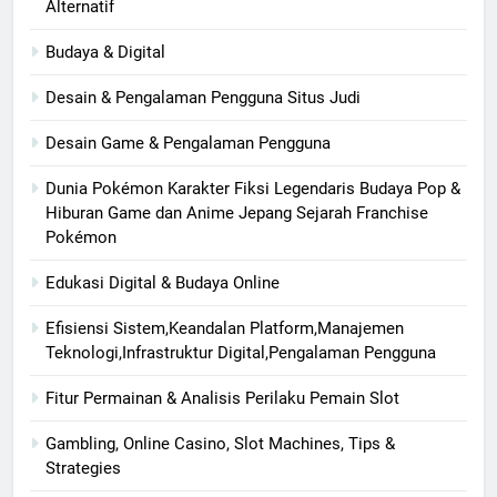
Alternatif
Budaya & Digital
Desain & Pengalaman Pengguna Situs Judi
Desain Game & Pengalaman Pengguna
Dunia Pokémon Karakter Fiksi Legendaris Budaya Pop &
Hiburan Game dan Anime Jepang Sejarah Franchise
Pokémon
Edukasi Digital & Budaya Online
Efisiensi Sistem,Keandalan Platform,Manajemen
Teknologi,Infrastruktur Digital,Pengalaman Pengguna
Fitur Permainan & Analisis Perilaku Pemain Slot
Gambling, Online Casino, Slot Machines, Tips &
Strategies