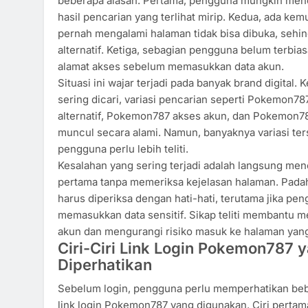
beberapa alasan. Pertama, pengguna mungkin me
hasil pencarian yang terlihat mirip. Kedua, ada k
pernah mengalami halaman tidak bisa dibuka, sehi
alternatif. Ketiga, sebagian pengguna belum terbia
alamat akses sebelum memasukkan data akun.
Situasi ini wajar terjadi pada banyak brand digital.
sering dicari, variasi pencarian seperti Pokemon7
alternatif, Pokemon787 akses akun, dan Pokemon78
muncul secara alami. Namun, banyaknya variasi t
pengguna perlu lebih teliti.
Kesalahan yang sering terjadi adalah langsung men
pertama tanpa memeriksa kejelasan halaman. Padah
harus diperiksa dengan hati-hati, terutama jika p
memasukkan data sensitif. Sikap teliti membantu 
akun dan mengurangi risiko masuk ke halaman yang 
Ciri-Ciri Link Login Pokemon787 y
Diperhatikan
Sebelum login, pengguna perlu memperhatikan bebe
link login Pokemon787 yang digunakan. Ciri pertam