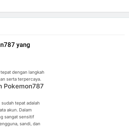
on787 yang
tepat dengan langkah
man serta terpercaya.
in Pokemon787
 sudah tepat adalah
ta akun. Dalam
ng sangat sensitif
pengguna, sandi, dan