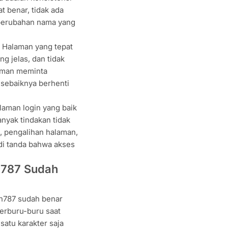
t benar, tidak ada
 perubahan nama yang
. Halaman yang tepat
ng jelas, dan tidak
laman meminta
 sebaiknya berhenti
laman login yang baik
yak tindakan tidak
, pengalihan halaman,
di tanda bahwa akses
n787 Sudah
n787 sudah benar
terburu-buru saat
satu karakter saja