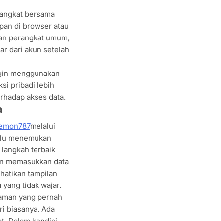
rangkat bersama
mpan di browser atau
kan perangkat umum,
ar dari akun setelah
login menggunakan
si pribadi lebih
erhadap akses data.
a
kemon787
melalui
lalu menemukan
 langkah terbaik
an memasukkan data
hatikan tampilan
 yang tidak wajar.
laman yang pernah
ri biasanya. Ada
t. Dalam kondisi