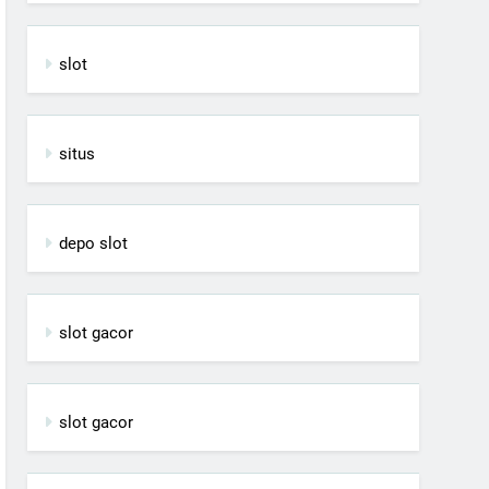
slot
situs
depo slot
slot gacor
slot gacor