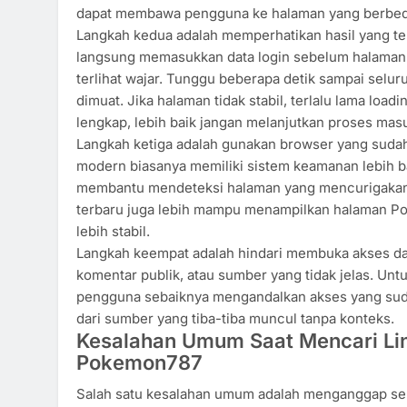
dapat membawa pengguna ke halaman yang berbed
Langkah kedua adalah memperhatikan hasil yang t
langsung memasukkan data login sebelum halaman 
terlihat wajar. Tunggu beberapa detik sampai selur
dimuat. Jika halaman tidak stabil, terlalu lama loadin
lengkap, lebih baik jangan melanjutkan proses mas
Langkah ketiga adalah gunakan browser yang sudah
modern biasanya memiliki sistem keamanan lebih b
membantu mendeteksi halaman yang mencurigakan. 
terbaru juga lebih mampu menampilkan halaman 
lebih stabil.
Langkah keempat adalah hindari membuka akses da
komentar publik, atau sumber yang tidak jelas. Un
pengguna sebaiknya mengandalkan akses yang sud
dari sumber yang tiba-tiba muncul tanpa konteks.
Kesalahan Umum Saat Mencari Lin
Pokemon787
Salah satu kesalahan umum adalah menganggap se