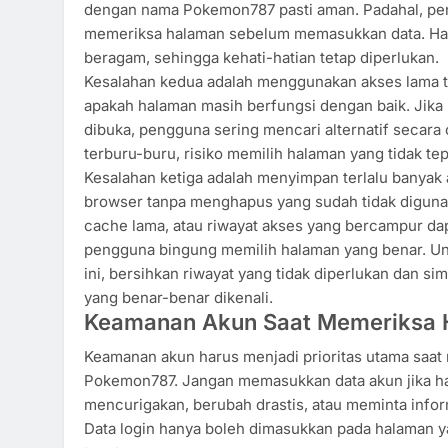
dengan nama Pokemon787 pasti aman. Padahal, pen
memeriksa halaman sebelum memasukkan data. Has
beragam, sehingga kehati-hatian tetap diperlukan.
Kesalahan kedua adalah menggunakan akses lama
apakah halaman masih berfungsi dengan baik. Jika 
dibuka, pengguna sering mencari alternatif secara 
terburu-buru, risiko memilih halaman yang tidak te
Kesalahan ketiga adalah menyimpan terlalu banyak 
browser tanpa menghapus yang sudah tidak diguna
cache lama, atau riwayat akses yang bercampur d
pengguna bingung memilih halaman yang benar. Un
ini, bersihkan riwayat yang tidak diperlukan dan s
yang benar-benar dikenali.
Keamanan Akun Saat Memeriksa 
Keamanan akun harus menjadi prioritas utama saat 
Pokemon787. Jangan memasukkan data akun jika ha
mencurigakan, berubah drastis, atau meminta inform
Data login hanya boleh dimasukkan pada halaman y