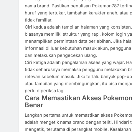
nama brand. Pastikan penulisan Pokemon787 terliha
huruf yang tertukar, tambahan karakter aneh, atau
tidak familiar.
Ciri kedua adalah tampilan halaman yang konsisten
biasanya memiliki struktur yang rapi, kolom login ya
menampilkan permintaan data berlebihan. Jika ha
informasi di luar kebutuhan masuk akun, pengguna
dan melakukan pengecekan ulang.
Ciri ketiga adalah pengalaman akses yang wajar. Ha
tidak seharusnya memaksa pengguna melakukan ban
relevan sebelum masuk. Jika terlalu banyak pop-up
atau tampilan yang membingungkan, itu bisa menja
perlu diperiksa lagi.
Cara Memastikan Akses Pokemo
Benar
Langkah pertama untuk memastikan akses Pokemo
adalah mengetik nama brand dengan teliti. Hindari 
mengetik, terutama di perangkat mobile. Kesalahan 