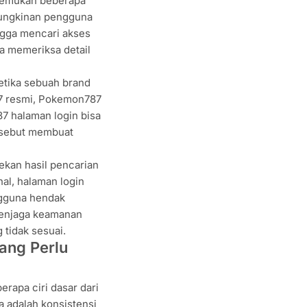
nemukan beberapa
emungkinan pengguna
ngga mencari akses
sa memeriksa detail
 Ketika sebuah brand
87 resmi, Pokemon787
7 halaman login bisa
ersebut membuat
ekan hasil pencarian
al, halaman login
engguna hendak
menjaga keamanan
tidak sesuai.
ang Perlu
rapa ciri dasar dari
a adalah konsistensi