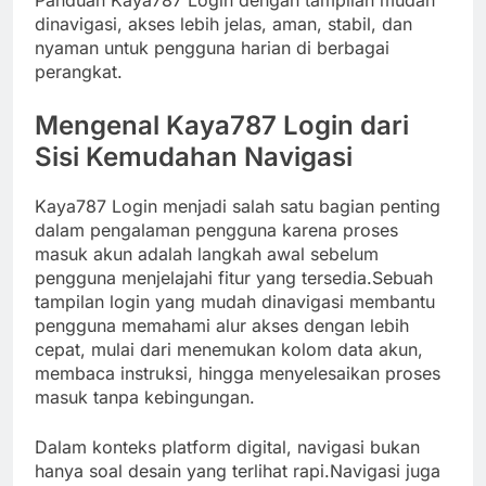
Panduan Kaya787 Login dengan tampilan mudah
dinavigasi, akses lebih jelas, aman, stabil, dan
nyaman untuk pengguna harian di berbagai
perangkat.
Mengenal Kaya787 Login dari
Sisi Kemudahan Navigasi
Kaya787 Login menjadi salah satu bagian penting
dalam pengalaman pengguna karena proses
masuk akun adalah langkah awal sebelum
pengguna menjelajahi fitur yang tersedia.Sebuah
tampilan login yang mudah dinavigasi membantu
pengguna memahami alur akses dengan lebih
cepat, mulai dari menemukan kolom data akun,
membaca instruksi, hingga menyelesaikan proses
masuk tanpa kebingungan.
Dalam konteks platform digital, navigasi bukan
hanya soal desain yang terlihat rapi.Navigasi juga