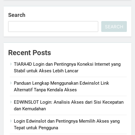
Search
SEARCH
Recent Posts
TIARA4D Login dan Pentingnya Koneksi Internet yang
Stabil untuk Akses Lebih Lancar
Panduan Lengkap Menggunakan Edwinslot Link
Alternatif Tanpa Kendala Akses
EDWINSLOT Login: Analisis Akses dari Sisi Kecepatan
dan Kemudahan
Login Edwinslot dan Pentingnya Memilih Akses yang
Tepat untuk Pengguna