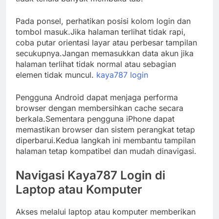
Pada ponsel, perhatikan posisi kolom login dan
tombol masuk.Jika halaman terlihat tidak rapi,
coba putar orientasi layar atau perbesar tampilan
secukupnya.Jangan memasukkan data akun jika
halaman terlihat tidak normal atau sebagian
elemen tidak muncul.
kaya787 login
Pengguna Android dapat menjaga performa
browser dengan membersihkan cache secara
berkala.Sementara pengguna iPhone dapat
memastikan browser dan sistem perangkat tetap
diperbarui.Kedua langkah ini membantu tampilan
halaman tetap kompatibel dan mudah dinavigasi.
Navigasi Kaya787 Login di
Laptop atau Komputer
Akses melalui laptop atau komputer memberikan