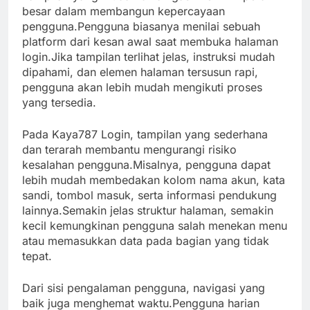
besar dalam membangun kepercayaan
pengguna.Pengguna biasanya menilai sebuah
platform dari kesan awal saat membuka halaman
login.Jika tampilan terlihat jelas, instruksi mudah
dipahami, dan elemen halaman tersusun rapi,
pengguna akan lebih mudah mengikuti proses
yang tersedia.
Pada Kaya787 Login, tampilan yang sederhana
dan terarah membantu mengurangi risiko
kesalahan pengguna.Misalnya, pengguna dapat
lebih mudah membedakan kolom nama akun, kata
sandi, tombol masuk, serta informasi pendukung
lainnya.Semakin jelas struktur halaman, semakin
kecil kemungkinan pengguna salah menekan menu
atau memasukkan data pada bagian yang tidak
tepat.
Dari sisi pengalaman pengguna, navigasi yang
baik juga menghemat waktu.Pengguna harian