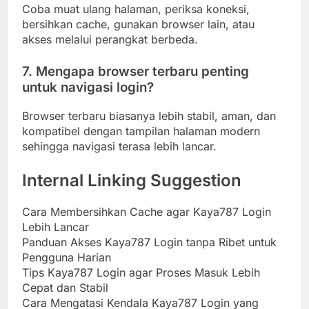
Coba muat ulang halaman, periksa koneksi,
bersihkan cache, gunakan browser lain, atau
akses melalui perangkat berbeda.
7. Mengapa browser terbaru penting
untuk navigasi login?
Browser terbaru biasanya lebih stabil, aman, dan
kompatibel dengan tampilan halaman modern
sehingga navigasi terasa lebih lancar.
Internal Linking Suggestion
Cara Membersihkan Cache agar Kaya787 Login
Lebih Lancar
Panduan Akses Kaya787 Login tanpa Ribet untuk
Pengguna Harian
Tips Kaya787 Login agar Proses Masuk Lebih
Cepat dan Stabil
Cara Mengatasi Kendala Kaya787 Login yang