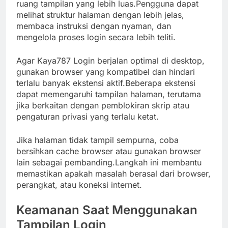
ruang tampilan yang lebih luas.Pengguna dapat
melihat struktur halaman dengan lebih jelas,
membaca instruksi dengan nyaman, dan
mengelola proses login secara lebih teliti.
Agar Kaya787 Login berjalan optimal di desktop,
gunakan browser yang kompatibel dan hindari
terlalu banyak ekstensi aktif.Beberapa ekstensi
dapat memengaruhi tampilan halaman, terutama
jika berkaitan dengan pemblokiran skrip atau
pengaturan privasi yang terlalu ketat.
Jika halaman tidak tampil sempurna, coba
bersihkan cache browser atau gunakan browser
lain sebagai pembanding.Langkah ini membantu
memastikan apakah masalah berasal dari browser,
perangkat, atau koneksi internet.
Keamanan Saat Menggunakan
Tampilan Login