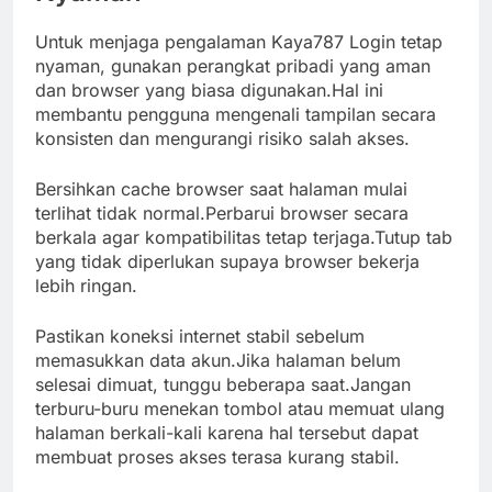
Untuk menjaga pengalaman Kaya787 Login tetap
nyaman, gunakan perangkat pribadi yang aman
dan browser yang biasa digunakan.Hal ini
membantu pengguna mengenali tampilan secara
konsisten dan mengurangi risiko salah akses.
Bersihkan cache browser saat halaman mulai
terlihat tidak normal.Perbarui browser secara
berkala agar kompatibilitas tetap terjaga.Tutup tab
yang tidak diperlukan supaya browser bekerja
lebih ringan.
Pastikan koneksi internet stabil sebelum
memasukkan data akun.Jika halaman belum
selesai dimuat, tunggu beberapa saat.Jangan
terburu-buru menekan tombol atau memuat ulang
halaman berkali-kali karena hal tersebut dapat
membuat proses akses terasa kurang stabil.