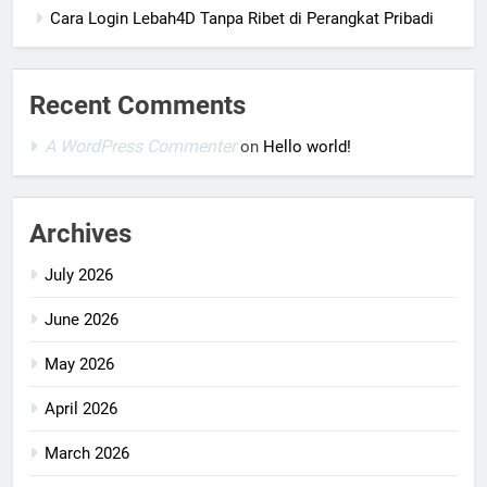
Cara Login Lebah4D Tanpa Ribet di Perangkat Pribadi
Recent Comments
A WordPress Commenter
on
Hello world!
Archives
July 2026
June 2026
May 2026
April 2026
March 2026