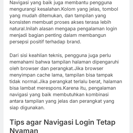
Navigasi yang baik juga membantu pengguna
mengurangi kesalahan.Kolom yang jelas, tombol
yang mudah ditemukan, dan tampilan yang
konsisten membuat proses akses terasa lebih
natural.Inilah alasan mengapa pengalaman login
menjadi bagian penting dalam membangun
persepsi positif terhadap brand.
Dari sisi keahlian teknis, pengguna juga perlu
memahami bahwa tampilan halaman dipengaruhi
oleh browser dan perangkat.Jika browser
menyimpan cache lama, tampilan bisa tampak
tidak normal.Jika perangkat terlalu berat, halaman
bisa lambat merespons.Karena itu, pengalaman
navigasi yang baik membutuhkan kombinasi
antara tampilan yang jelas dan perangkat yang
siap digunakan.
Tips agar Navigasi Login Tetap
Nyaman