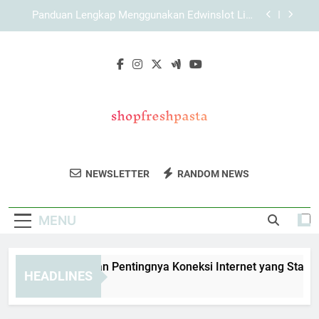
Skip
EDWINSLOT Login: Analisis Akses dari Sisi
to
Kecepatan dan Kemudahan
content
Login Edwinslot dan Pentingnya Memilih Akses
yang Tepat untuk Pengguna
TIARA4D Login dan Pentingnya Koneksi Internet
yang Stabil untuk Akses Lebih Lancar
Panduan Lengkap Menggunakan Edwinslot Link
Alternatif Tanpa Kendala Akses
EDWINSLOT Login: Analisis Akses dari Sisi
Kecepatan dan Kemudahan
Shop Fresh
Nikmati Pasta Segar Dan Bahan Masakan
Login Edwinslot dan Pentingnya Memilih Akses
NEWSLETTER
RANDOM NEWS
Pasta
yang Tepat untuk Pengguna
Khas Italia Dari Shop Fresh Pasta. Untuk
Pengalaman Kuliner Yang Otentik.
MENU
ARA4D Login dan Pentingnya Koneksi Internet yang Stabil unt
HEADLINES
Weeks Ago