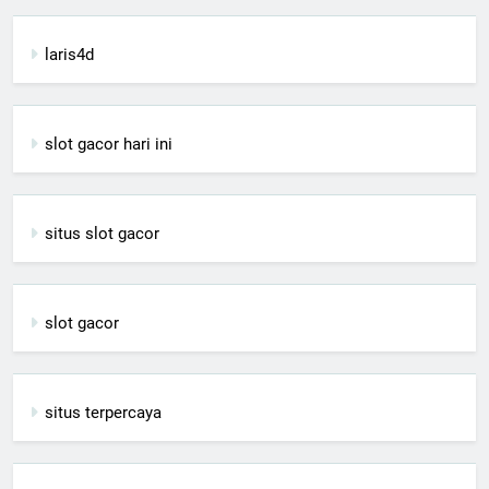
laris4d
slot gacor hari ini
situs slot gacor
slot gacor
situs terpercaya