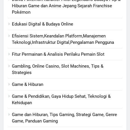
Hiburan Game dan Anime Jepang Sejarah Franchise
Pokémon
Edukasi Digital & Budaya Online
Efisiensi Sistem,Keandalan Platform,Manajemen
Teknologi,Infrastruktur Digital,Pengalaman Pengguna
Fitur Permainan & Analisis Perilaku Pemain Slot
Gambling, Online Casino, Slot Machines, Tips &
Strategies
Game & Hiburan
Game & Pendidikan, Gaya Hidup Sehat, Teknologi &
Kehidupan
Game dan Hiburan, Tips Gaming, Strategi Game, Genre
Game, Panduan Gaming