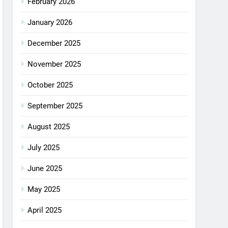
February 2026
January 2026
December 2025
November 2025
October 2025
September 2025
August 2025
July 2025
June 2025
May 2025
April 2025