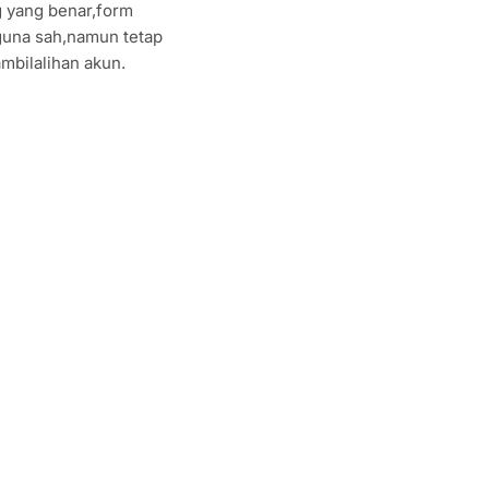
g yang benar,form
guna sah,namun tetap
mbilalihan akun.