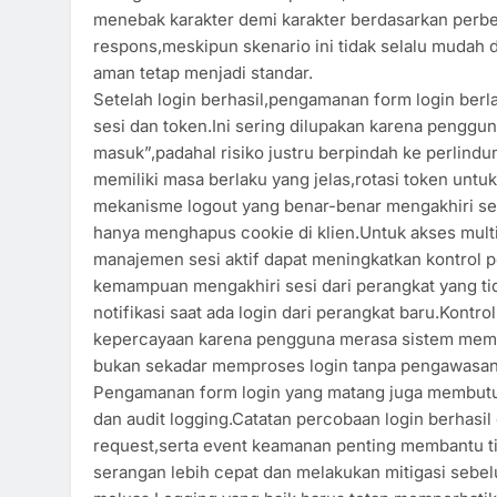
menebak karakter demi karakter berdasarkan perb
respons,meskipun skenario ini tidak selalu mudah di
aman tetap menjadi standar.
Setelah login berhasil,pengamanan form login ber
sesi dan token.Ini sering dilupakan karena penggu
masuk”,padahal risiko justru berpindah ke perlindu
memiliki masa berlaku yang jelas,rotasi token untuk 
mekanisme logout yang benar-benar mengakhiri sesi
hanya menghapus cookie di klien.Untuk akses multi
manajemen sesi aktif dapat meningkatkan kontrol 
kemampuan mengakhiri sesi dari perangkat yang tid
notifikasi saat ada login dari perangkat baru.Kontr
kepercayaan karena pengguna merasa sistem memb
bukan sekadar memproses login tanpa pengawasan 
Pengamanan form login yang matang juga membutu
dan audit logging.Catatan percobaan login berhasil
request,serta event keamanan penting membantu 
serangan lebih cepat dan melakukan mitigasi seb