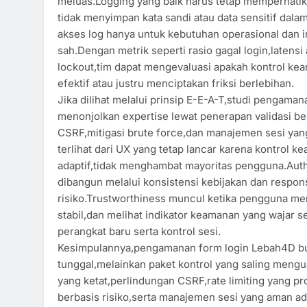
meluas.Logging yang baik harus tetap memperhatik
tidak menyimpan kata sandi atau data sensitif dal
akses log hanya untuk kebutuhan operasional dan i
sah.Dengan metrik seperti rasio gagal login,latensi 
lockout,tim dapat mengevaluasi apakah kontrol ke
efektif atau justru menciptakan friksi berlebihan.
Jika dilihat melalui prinsip E-E-A-T,studi pengaman
menonjolkan expertise lewat penerapan validasi ber
CSRF,mitigasi brute force,dan manajemen sesi yang
terlihat dari UX yang tetap lancar karena kontrol k
adaptif,tidak menghambat mayoritas pengguna.Auth
dibangun melalui konsistensi kebijakan dan respon
risiko.Trustworthiness muncul ketika pengguna me
stabil,dan melihat indikator keamanan yang wajar sep
perangkat baru serta kontrol sesi.
Kesimpulannya,pengamanan form login Lebah4D buk
tunggal,melainkan paket kontrol yang saling mengua
yang ketat,perlindungan CSRF,rate limiting yang pr
berbasis risiko,serta manajemen sesi yang aman ad