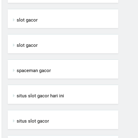
slot gacor
slot gacor
spaceman gacor
situs slot gacor hari ini
situs slot gacor