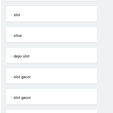
slot
situs
depo slot
slot gacor
slot gacor