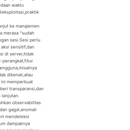
edaan waktu
eksploitasi,praktik
lanjut ke manajemen
na merasa “sudah
ngan sesi.Sesi perlu
aksi sensitif,dan
 di server,tidak
-perangkat,fitur
pengguna,misalnya
ak dikenali,atau
ol ini memperkuat
eri transparansi,dan
lanjutan.
hkan observabilitas
 dan gagal,anomali
tim mendeteksi
elum dampaknya