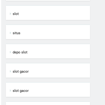
slot
situs
depo slot
slot gacor
slot gacor