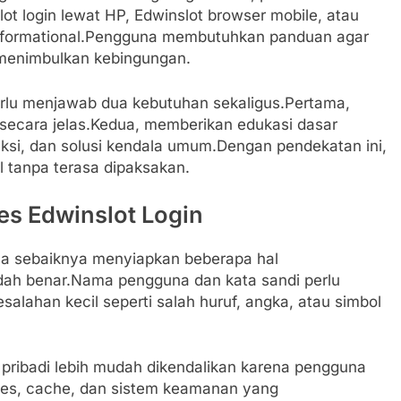
lot login lewat HP, Edwinslot browser mobile, atau
 informational.Pengguna membutuhkan panduan agar
k menimbulkan kebingungan.
 perlu menjawab dua kebutuhan sekaligus.Pertama,
cara jelas.Kedua, memberikan edukasi dasar
ksi, dan solusi kendala umum.Dengan pendekatan ini,
l tanpa terasa dipaksakan.
s Edwinslot Login
a sebaiknya menyiapkan beberapa hal
udah benar.Nama pengguna dan kata sandi perlu
esalahan kecil seperti salah huruf, angka, atau simbol
 pribadi lebih mudah dikendalikan karena pengguna
ses, cache, dan sistem keamanan yang