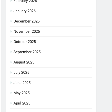
February 2026
January 2026
December 2025
November 2025
October 2025
September 2025
August 2025
July 2025
June 2025
May 2025
April 2025