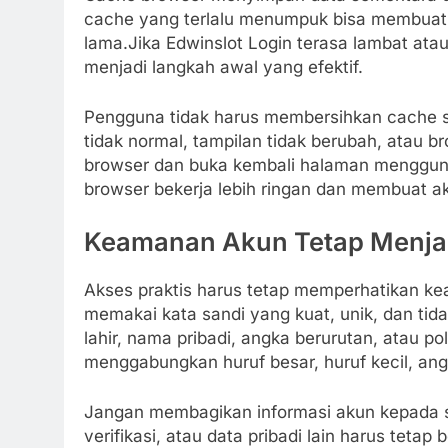
cache yang terlalu menumpuk bisa membuat 
lama.Jika Edwinslot Login terasa lambat ata
menjadi langkah awal yang efektif.
Pengguna tidak harus membersihkan cache se
tidak normal, tampilan tidak berubah, atau b
browser dan buka kembali halaman mengguna
browser bekerja lebih ringan dan membuat akse
Keamanan Akun Tetap Menjadi
Akses praktis harus tetap memperhatikan k
memakai kata sandi yang kuat, unik, dan tid
lahir, nama pribadi, angka berurutan, atau p
menggabungkan huruf besar, huruf kecil, ang
Jangan membagikan informasi akun kepada s
verifikasi, atau data pribadi lain harus teta