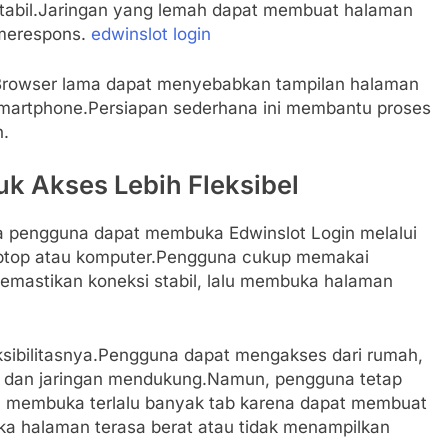
 stabil.Jaringan yang lemah dapat membuat halaman
 merespons.
edwinslot login
.Browser lama dapat menyebabkan tampilan halaman
 smartphone.Persiapan sederhana ini membantu proses
h.
k Akses Lebih Fleksibel
ena pengguna dapat membuka Edwinslot Login melalui
aptop atau komputer.Pengguna cukup memakai
memastikan koneksi stabil, lalu membuka halaman
ksibilitasnya.Pengguna dapat mengakses dari rumah,
kat dan jaringan mendukung.Namun, pengguna tetap
n membuka terlalu banyak tab karena dapat membuat
ika halaman terasa berat atau tidak menampilkan