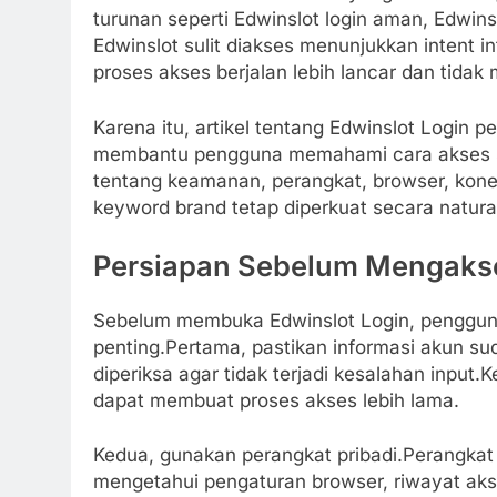
turunan seperti Edwinslot login aman, Edwins
Edwinslot sulit diakses menunjukkan intent
proses akses berjalan lebih lancar dan tida
Karena itu, artikel tentang Edwinslot Login
membantu pengguna memahami cara akses se
tentang keamanan, perangkat, browser, kone
keyword brand tetap diperkuat secara natura
Persiapan Sebelum Mengakse
Sebelum membuka Edwinslot Login, penggun
penting.Pertama, pastikan informasi akun s
diperiksa agar tidak terjadi kesalahan input.K
dapat membuat proses akses lebih lama.
Kedua, gunakan perangkat pribadi.Perangkat
mengetahui pengaturan browser, riwayat ak