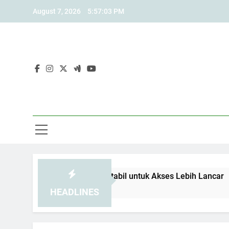
Skip
August 7, 2026
5:57:04 PM
to
content
Sho
Nikmati P
ksi Internet yang Stabil untuk Akses Lebih Lancar
Pan
1 Mo
HEADLINES