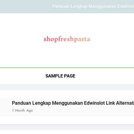
Panduan Lengkap Menggunakan Edwinslot
EDWINSLOT Login: Analisis Aks
Login Edwinslot dan Pentingnya Mem
TIARA4D Login dan Pentingnya Koneksi Internet
p Fresh Pasta
Panduan Lengkap Menggunakan Edwinslot
asta Segar Dan Bahan Masakan Khas Italia Dari Shop Fresh Pas
EDWINSLOT Login: Analisis Aks
SAMPLE PAGE
Login Edwinslot dan Pentingnya Mem
duan Lengkap Menggunakan Edwinslot Link Alternatif Tanpa 
nth Ago