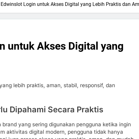
Edwinslot Login untuk Akses Digital yang Lebih Praktis dan A
n untuk Akses Digital yang
ang lebih praktis, aman, stabil, responsif, dan
lu Dipahami Secara Praktis
n brand yang sering digunakan pengguna ketika ingin
 aktivitas digital modern, pengguna tidak hanya