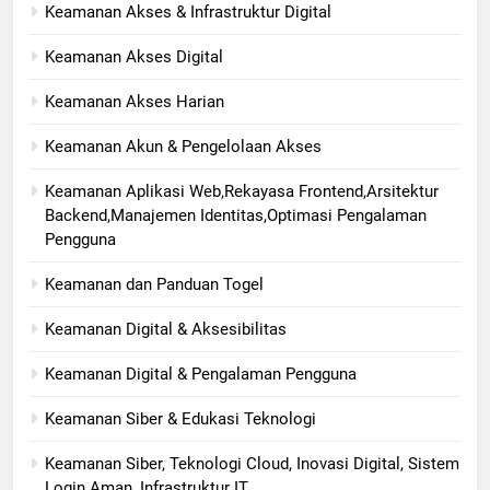
Keamanan Akses & Infrastruktur Digital
Keamanan Akses Digital
Keamanan Akses Harian
Keamanan Akun & Pengelolaan Akses
Keamanan Aplikasi Web,Rekayasa Frontend,Arsitektur
Backend,Manajemen Identitas,Optimasi Pengalaman
Pengguna
Keamanan dan Panduan Togel
Keamanan Digital & Aksesibilitas
Keamanan Digital & Pengalaman Pengguna
Keamanan Siber & Edukasi Teknologi
Keamanan Siber, Teknologi Cloud, Inovasi Digital, Sistem
Login Aman, Infrastruktur IT