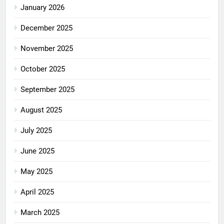
January 2026
December 2025
November 2025
October 2025
September 2025
August 2025
July 2025
June 2025
May 2025
April 2025
March 2025