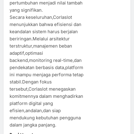
pertumbuhan menjadi nilai tambah
yang signifikan.
Secara keseluruhan,Corlaslot
menunjukkan bahwa efisiensi dan
keandalan sistem harus berjalan
beriringan.Melalui arsitektur
terstruktur,manajemen beban
adaptif,optimasi
backend,monitoring real-time,dan
pendekatan berbasis data,platform
ini mampu menjaga performa tetap
stabil.Dengan fokus
tersebut,Corlaslot menegaskan
komitmennya dalam menghadirkan
platform digital yang
efisien,andalan,dan siap
mendukung kebutuhan pengguna
dalam jangka panjang.