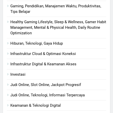
Gaming, Pendidikan, Manajemen Waktu, Produktivitas,
Tips Belajar
Healthy Gaming Lifestyle, Sleep & Wellness, Gamer Habit
Management, Mental & Physical Health, Daily Routine
Optimization
Hiburan, Teknologi, Gaya Hidup
Infrastruktur Cloud & Optimasi Koneksi
Infrastruktur Digital & Keamanan Akses
Investasi
Judi Online, Slot Online, Jackpot Progresif
Judi Online, Teknologi, Informasi Terpercaya
Keamanan & Teknologi Digital