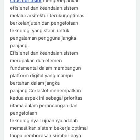
situs corlaslot
mengedepankan
efisiensi dan keandalan sistem
melalui arsitektur terukur,optimasi
berkelanjutan,dan pengelolaan
teknologi yang stabil untuk
pengalaman pengguna jangka
panjang.
Efisiensi dan keandalan sistem
merupakan dua elemen
fundamental dalam membangun
platform digital yang mampu
bertahan dalam jangka
panjang.Corlaslot menempatkan
kedua aspek ini sebagai prioritas
utama dalam perancangan dan
pengelolaan
teknologinya.Tujuannya adalah
memastikan sistem bekerja optimal
tanpa pemborosan sumber daya