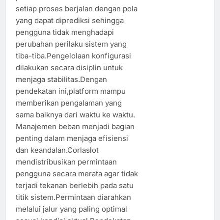
setiap proses berjalan dengan pola
yang dapat diprediksi sehingga
pengguna tidak menghadapi
perubahan perilaku sistem yang
tiba-tiba.Pengelolaan konfigurasi
dilakukan secara disiplin untuk
menjaga stabilitas.Dengan
pendekatan ini,platform mampu
memberikan pengalaman yang
sama baiknya dari waktu ke waktu.
Manajemen beban menjadi bagian
penting dalam menjaga efisiensi
dan keandalan.Corlaslot
mendistribusikan permintaan
pengguna secara merata agar tidak
terjadi tekanan berlebih pada satu
titik sistem.Permintaan diarahkan
melalui jalur yang paling optimal