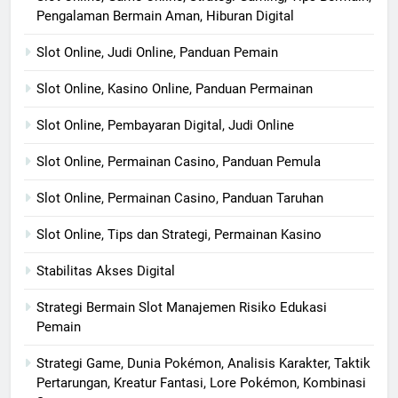
Pengalaman Bermain Aman, Hiburan Digital
Slot Online, Judi Online, Panduan Pemain
Slot Online, Kasino Online, Panduan Permainan
Slot Online, Pembayaran Digital, Judi Online
Slot Online, Permainan Casino, Panduan Pemula
Slot Online, Permainan Casino, Panduan Taruhan
Slot Online, Tips dan Strategi, Permainan Kasino
Stabilitas Akses Digital
Strategi Bermain Slot Manajemen Risiko Edukasi
Pemain
Strategi Game, Dunia Pokémon, Analisis Karakter, Taktik
Pertarungan, Kreatur Fantasi, Lore Pokémon, Kombinasi