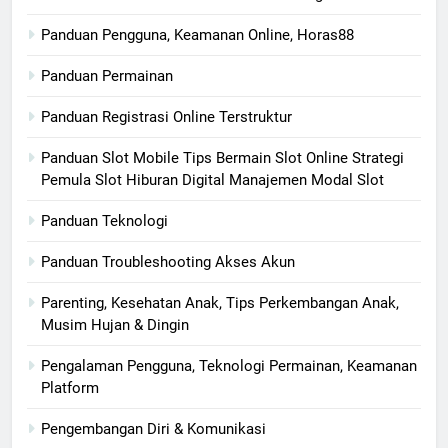
Panduan Pengguna, Keamanan Online, Horas88
Panduan Permainan
Panduan Registrasi Online Terstruktur
Panduan Slot Mobile Tips Bermain Slot Online Strategi
Pemula Slot Hiburan Digital Manajemen Modal Slot
Panduan Teknologi
Panduan Troubleshooting Akses Akun
Parenting, Kesehatan Anak, Tips Perkembangan Anak,
Musim Hujan & Dingin
Pengalaman Pengguna, Teknologi Permainan, Keamanan
Platform
Pengembangan Diri & Komunikasi