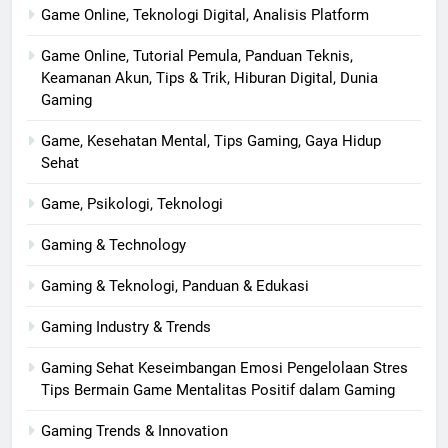
Game Online, Teknologi Digital, Analisis Platform
Game Online, Tutorial Pemula, Panduan Teknis,
Keamanan Akun, Tips & Trik, Hiburan Digital, Dunia
Gaming
Game, Kesehatan Mental, Tips Gaming, Gaya Hidup
Sehat
Game, Psikologi, Teknologi
Gaming & Technology
Gaming & Teknologi, Panduan & Edukasi
Gaming Industry & Trends
Gaming Sehat Keseimbangan Emosi Pengelolaan Stres
Tips Bermain Game Mentalitas Positif dalam Gaming
Gaming Trends & Innovation