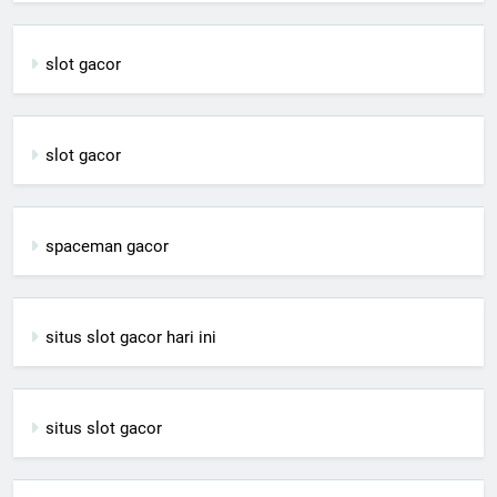
slot gacor
slot gacor
spaceman gacor
situs slot gacor hari ini
situs slot gacor