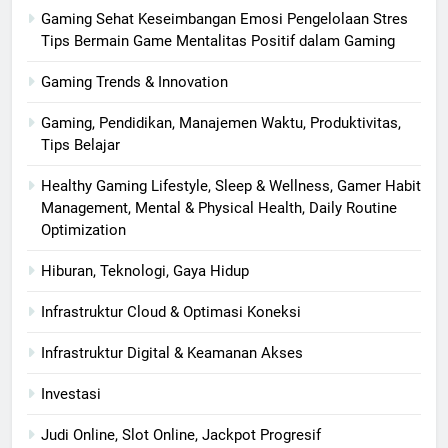
Gaming Sehat Keseimbangan Emosi Pengelolaan Stres
Tips Bermain Game Mentalitas Positif dalam Gaming
Gaming Trends & Innovation
Gaming, Pendidikan, Manajemen Waktu, Produktivitas,
Tips Belajar
Healthy Gaming Lifestyle, Sleep & Wellness, Gamer Habit
Management, Mental & Physical Health, Daily Routine
Optimization
Hiburan, Teknologi, Gaya Hidup
Infrastruktur Cloud & Optimasi Koneksi
Infrastruktur Digital & Keamanan Akses
Investasi
Judi Online, Slot Online, Jackpot Progresif