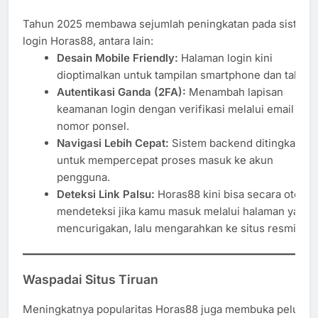
Tahun 2025 membawa sejumlah peningkatan pada sistem
login Horas88, antara lain:
Desain Mobile Friendly:
Halaman login kini
dioptimalkan untuk tampilan smartphone dan tablet.
Autentikasi Ganda (2FA):
Menambah lapisan
keamanan login dengan verifikasi melalui email atau
nomor ponsel.
Navigasi Lebih Cepat:
Sistem backend ditingkatkan
untuk mempercepat proses masuk ke akun
pengguna.
Deteksi Link Palsu:
Horas88 kini bisa secara otomat
mendeteksi jika kamu masuk melalui halaman yang
mencurigakan, lalu mengarahkan ke situs resmi.
Waspadai Situs Tiruan
Meningkatnya popularitas Horas88 juga membuka peluang