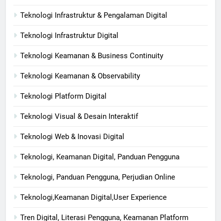
Teknologi Infrastruktur & Pengalaman Digital
Teknologi Infrastruktur Digital
Teknologi Keamanan & Business Continuity
Teknologi Keamanan & Observability
Teknologi Platform Digital
Teknologi Visual & Desain Interaktif
Teknologi Web & Inovasi Digital
Teknologi, Keamanan Digital, Panduan Pengguna
Teknologi, Panduan Pengguna, Perjudian Online
Teknologi,Keamanan Digital,User Experience
Tren Digital, Literasi Pengguna, Keamanan Platform