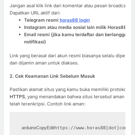
Jangan asal klik link dari komentar atau pesan broadcast.
Dapatkan URL aktif dari:
Telegram resmi
horas88 login
Instagram atau media sosial lain milik Horas88
Email resmi (jika kamu terdaftar dan berlangganan
notifikasi)
Link yang berasal dari akun resmi biasanya selalu diperbar
dan dijamin aman untuk diakses.
2.
Cek Keamanan Link Sebelum Masuk
Pastikan alamat situs yang kamu buka memiliki protokol
HTTPS
, yang menandakan bahwa situs tersebut aman dan
telah terenkripsi. Contoh link aman:
arduinoCopyEdit