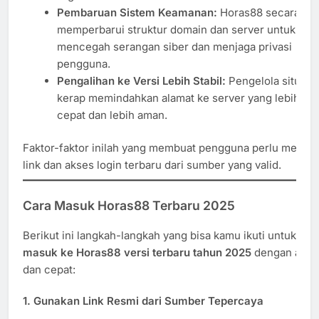
Pembaruan Sistem Keamanan:
Horas88 secara rut
memperbarui struktur domain dan server untuk
mencegah serangan siber dan menjaga privasi
pengguna.
Pengalihan ke Versi Lebih Stabil:
Pengelola situs
kerap memindahkan alamat ke server yang lebih
cepat dan lebih aman.
Faktor-faktor inilah yang membuat pengguna perlu mencar
link dan akses login terbaru dari sumber yang valid.
Cara Masuk Horas88 Terbaru 2025
Berikut ini langkah-langkah yang bisa kamu ikuti untuk
masuk ke Horas88 versi terbaru tahun 2025
dengan ama
dan cepat:
1.
Gunakan Link Resmi dari Sumber Tepercaya