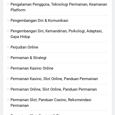
Pengalaman Pengguna, Teknologi Permainan, Keamanan
Platform
Pengembangan Diri & Komunikasi
Pengembangan Diri, Kemandirian, Psikologi, Adaptasi,
Gaya Hidup
Perjudian Online
Permainan & Strategi
Permainan Kasino Online
Permainan Kasino, Slot Online, Panduan Permainan
Permainan Online, Slot Online, Panduan Permainan
Permainan Slot, Panduan Casino, Rekomendasi
Permainan