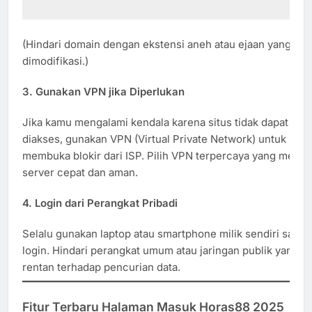
(Hindari domain dengan ekstensi aneh atau ejaan yang
dimodifikasi.)
3.
Gunakan VPN jika Diperlukan
Jika kamu mengalami kendala karena situs tidak dapat
diakses, gunakan VPN (Virtual Private Network) untuk
membuka blokir dari ISP. Pilih VPN terpercaya yang memili
server cepat dan aman.
4.
Login dari Perangkat Pribadi
Selalu gunakan laptop atau smartphone milik sendiri saat
login. Hindari perangkat umum atau jaringan publik yang
rentan terhadap pencurian data.
Fitur Terbaru Halaman Masuk Horas88 2025