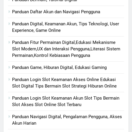
Panduan Daftar Akun dan Navigasi Pengguna
Panduan Digital, Keamanan Akun, Tips Teknologi, User
Experience, Game Online
Panduan Fitur Permainan Digital,Edukasi Mekanisme
Slot Modern,UX dan Interaksi Pengguna,Literasi Sistem
Permainan,Kontrol Kebiasaan Pengguna
Panduan Game, Hiburan Digital, Edukasi Gaming
Panduan Login Slot Keamanan Akses Online Edukasi
Slot Digital Tips Bermain Slot Strategi Hiburan Online
Panduan Login Slot Keamanan Akun Slot Tips Bermain
Slot Akses Slot Online Slot Terbaru
Panduan Navigasi Digital, Pengalaman Pengguna, Akses
Akun Harian