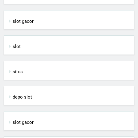
slot gacor
slot
situs
depo slot
slot gacor