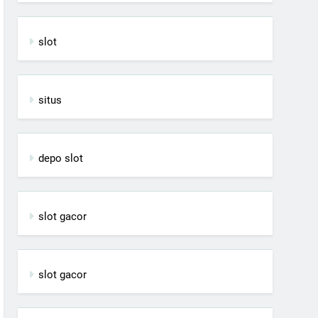
slot
situs
depo slot
slot gacor
slot gacor