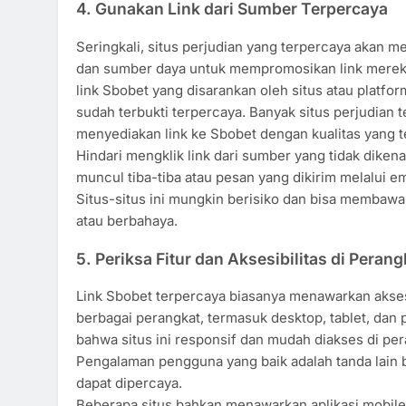
4.
Gunakan Link dari Sumber Terpercaya
Seringkali, situs perjudian yang terpercaya akan me
dan sumber daya untuk mempromosikan link merek
link Sbobet yang disarankan oleh situs atau platfo
sudah terbukti terpercaya. Banyak situs perjudian 
menyediakan link ke Sbobet dengan kualitas yang t
Hindari mengklik link dari sumber yang tidak dikenal
muncul tiba-tiba atau pesan yang dikirim melalui em
Situs-situs ini mungkin berisiko dan bisa membawa
atau berbahaya.
5.
Periksa Fitur dan Aksesibilitas di Peran
Link Sbobet terpercaya biasanya menawarkan akse
berbagai perangkat, termasuk desktop, tablet, dan p
bahwa situs ini responsif dan mudah diakses di pe
Pengalaman pengguna yang baik adalah tanda lain 
dapat dipercaya.
Beberapa situs bahkan menawarkan aplikasi mobile