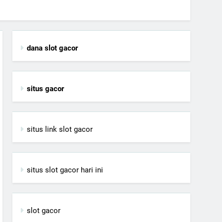
dana slot gacor
situs gacor
situs link slot gacor
situs slot gacor hari ini
slot gacor