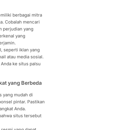
miliki berbagai mitra
a. Cobalah mencari
rm perjudian yang
terkenal yang
erjamin.
, seperti iklan yang
ail atau media sosial.
 Anda ke situs palsu
gkat yang Berbeda
s yang mudah di
onsel pintar. Pastikan
rangkat Anda.
bahwa situs tersebut
 resmi yang dapat