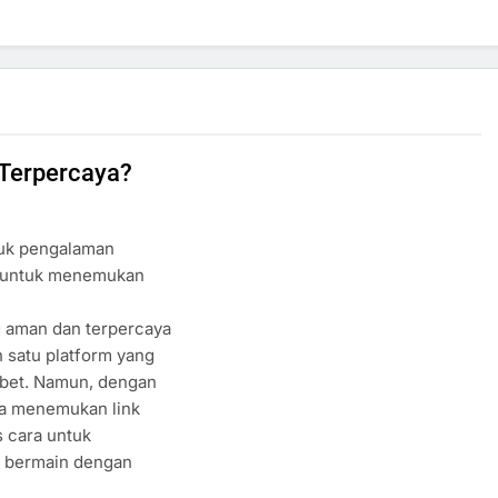
Terpercaya?
tuk pengalaman
k untuk menemukan
g aman dan terpercaya
h satu platform yang
bobet. Namun, dengan
sa menemukan link
s cara untuk
a bermain dengan