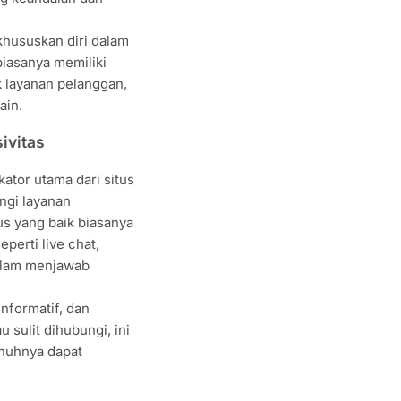
khususkan diri dalam
biasanya memiliki
k layanan pelanggan,
ain.
ivitas
kator utama dari situs
ngi layanan
us yang baik biasanya
perti live chat,
dalam menjawab
nformatif, dan
 sulit dihubungi, ini
enuhnya dapat