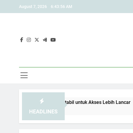
Skip
August 7, 2026
6:43:57 AM
to
content
Sho
Nikmati P
i Internet yang Stabil untuk Akses Lebih Lancar
Pandu
1 Month
HEADLINES