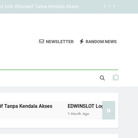
 Link Alternatif Tanpa Kendala Akses
es dari Sisi Kecepatan dan Kemudahan
ilih Akses yang Tepat untuk Pengguna
NEWSLETTER
RANDOM NEWS
 yang Stabil untuk Akses Lebih Lancar
 Link Alternatif Tanpa Kendala Akses
ta. Untuk Pengalaman Kuliner Yang Otentik.
es dari Sisi Kecepatan dan Kemudahan
ilih Akses yang Tepat untuk Pengguna
ndala Akses
EDWINSLOT Login: Analisis Akses dari Sis
1 Month Ago