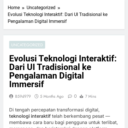
Home
Uncategorized
Evolusi Teknologi Interaktif: Dari UI Tradisional ke
Pengalaman Digital Immersif
UNCATEGORIZED
Evolusi Teknologi Interaktif:
Dari UI Tradisional ke
Pengalaman Digital
Immersif
0
B59d979
5 Months Ago
7 Mins
Di tengah percepatan transformasi digital,
teknologi interaktif
telah berkembang pesat —
membawa cara baru bagi pengguna untuk terlibat,