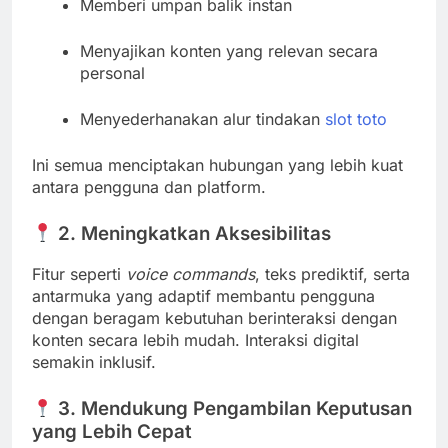
Memberi umpan balik instan
Menyajikan konten yang relevan secara
personal
Menyederhanakan alur tindakan
slot toto
Ini semua menciptakan hubungan yang lebih kuat
antara pengguna dan platform.
2.
Meningkatkan Aksesibilitas
Fitur seperti
voice commands
, teks prediktif, serta
antarmuka yang adaptif membantu pengguna
dengan beragam kebutuhan berinteraksi dengan
konten secara lebih mudah. Interaksi digital
semakin inklusif.
3.
Mendukung Pengambilan Keputusan
yang Lebih Cepat