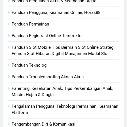
Panduan Pemulihan Akun & Keamanan Digital
Panduan Pengguna, Keamanan Online, Horas88
Panduan Permainan
Panduan Registrasi Online Terstruktur
Panduan Slot Mobile Tips Bermain Slot Online Strategi
Pemula Slot Hiburan Digital Manajemen Modal Slot
Panduan Teknologi
Panduan Troubleshooting Akses Akun
Parenting, Kesehatan Anak, Tips Perkembangan Anak,
Musim Hujan & Dingin
Pengalaman Pengguna, Teknologi Permainan, Keamanan
Platform
Pengembangan Diri & Komunikasi