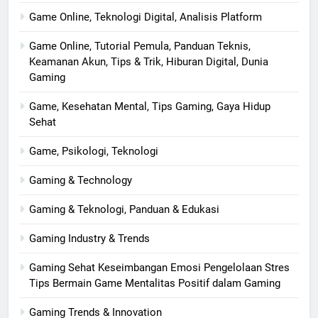
Game Online, Teknologi Digital, Analisis Platform
Game Online, Tutorial Pemula, Panduan Teknis,
Keamanan Akun, Tips & Trik, Hiburan Digital, Dunia
Gaming
Game, Kesehatan Mental, Tips Gaming, Gaya Hidup
Sehat
Game, Psikologi, Teknologi
Gaming & Technology
Gaming & Teknologi, Panduan & Edukasi
Gaming Industry & Trends
Gaming Sehat Keseimbangan Emosi Pengelolaan Stres
Tips Bermain Game Mentalitas Positif dalam Gaming
Gaming Trends & Innovation