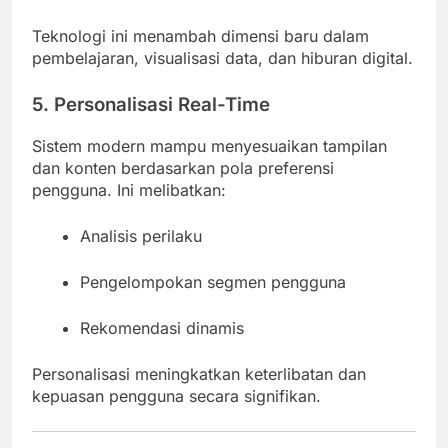
Teknologi ini menambah dimensi baru dalam
pembelajaran, visualisasi data, dan hiburan digital.
5.
Personalisasi Real-Time
Sistem modern mampu menyesuaikan tampilan
dan konten berdasarkan pola preferensi
pengguna. Ini melibatkan:
Analisis perilaku
Pengelompokan segmen pengguna
Rekomendasi dinamis
Personalisasi meningkatkan keterlibatan dan
kepuasan pengguna secara signifikan.