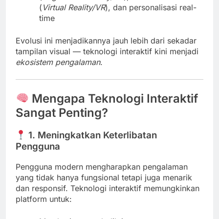
(
Virtual Reality/VR
), dan personalisasi real-
time
Evolusi ini menjadikannya jauh lebih dari sekadar
tampilan visual — teknologi interaktif kini menjadi
ekosistem pengalaman
.
Mengapa Teknologi Interaktif
Sangat Penting?
1.
Meningkatkan Keterlibatan
Pengguna
Pengguna modern mengharapkan pengalaman
yang tidak hanya fungsional tetapi juga menarik
dan responsif. Teknologi interaktif memungkinkan
platform untuk: