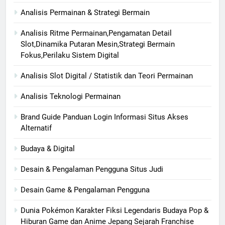
Analisis Permainan & Strategi Bermain
Analisis Ritme Permainan,Pengamatan Detail
Slot,Dinamika Putaran Mesin,Strategi Bermain
Fokus,Perilaku Sistem Digital
Analisis Slot Digital / Statistik dan Teori Permainan
Analisis Teknologi Permainan
Brand Guide Panduan Login Informasi Situs Akses
Alternatif
Budaya & Digital
Desain & Pengalaman Pengguna Situs Judi
Desain Game & Pengalaman Pengguna
Dunia Pokémon Karakter Fiksi Legendaris Budaya Pop &
Hiburan Game dan Anime Jepang Sejarah Franchise