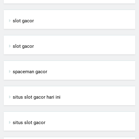
slot gacor
slot gacor
spaceman gacor
situs slot gacor hari ini
situs slot gacor