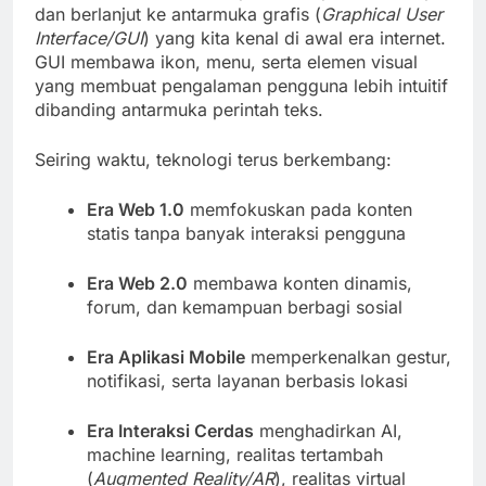
dan berlanjut ke antarmuka grafis (
Graphical User
Interface/GUI
) yang kita kenal di awal era internet.
GUI membawa ikon, menu, serta elemen visual
yang membuat pengalaman pengguna lebih intuitif
dibanding antarmuka perintah teks.
Seiring waktu, teknologi terus berkembang:
Era Web 1.0
memfokuskan pada konten
statis tanpa banyak interaksi pengguna
Era Web 2.0
membawa konten dinamis,
forum, dan kemampuan berbagi sosial
Era Aplikasi Mobile
memperkenalkan gestur,
notifikasi, serta layanan berbasis lokasi
Era Interaksi Cerdas
menghadirkan AI,
machine learning, realitas tertambah
(
Augmented Reality/AR
), realitas virtual