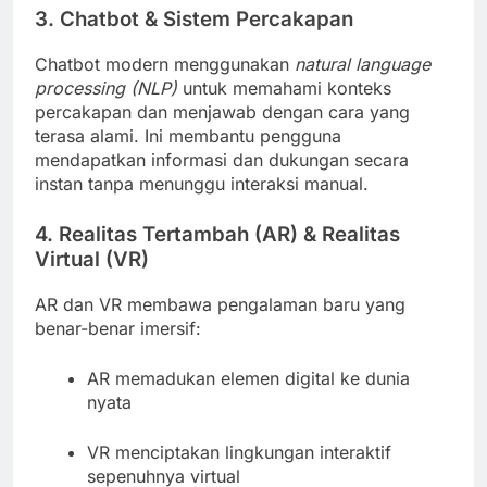
3.
Chatbot & Sistem Percakapan
Chatbot modern menggunakan
natural language
processing (NLP)
untuk memahami konteks
percakapan dan menjawab dengan cara yang
terasa alami. Ini membantu pengguna
mendapatkan informasi dan dukungan secara
instan tanpa menunggu interaksi manual.
4.
Realitas Tertambah (AR) & Realitas
Virtual (VR)
AR dan VR membawa pengalaman baru yang
benar-benar imersif:
AR memadukan elemen digital ke dunia
nyata
VR menciptakan lingkungan interaktif
sepenuhnya virtual