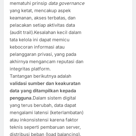
mematuhi prinsip
data governance
yang ketat, mencakup aspek
keamanan, akses terbatas, dan
pelacakan setiap aktivitas data
(audit trail).Kesalahan kecil dalam
tata kelola ini dapat memicu
kebocoran informasi atau
pelanggaran privasi, yang pada
akhirnya mengancam reputasi dan
integritas platform.
Tantangan berikutnya adalah
validasi sumber dan keakuratan
data yang ditampilkan kepada
pengguna
.Dalam sistem digital
yang terus berubah, data dapat
mengalami latensi (keterlambatan)
atau inkonsistensi karena faktor
teknis seperti pembaruan server,
distribusi beban (load balancing),