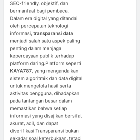
SEO-friendly, objektif, dan
bermanfaat bagi pembaca.
Dalam era digital yang ditandai
oleh percepatan teknologi
informasi,
transparansi data
menjadi salah satu aspek paling
penting dalam menjaga
kepercayaan publik terhadap
platform daring.Platform seperti
KAYA787
, yang mengandalkan
sistem algoritmik dan data digital
untuk mengelola hasil serta
aktivitas pengguna, dihadapkan
pada tantangan besar dalam
memastikan bahwa setiap
informasi yang disajikan bersifat
akurat, adil, dan dapat
diverifikasi.Transparansi bukan
sekadar soal keterbukaan, tetapi