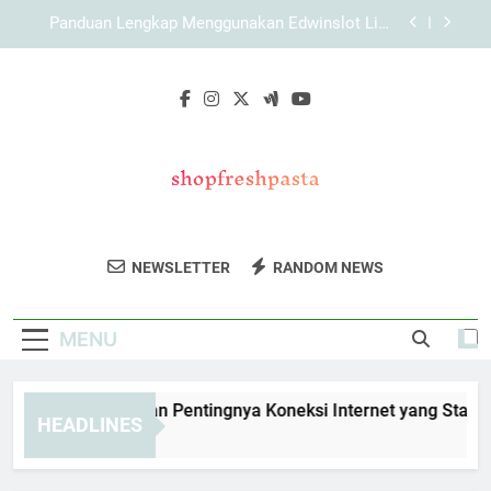
Skip
EDWINSLOT Login: Analisis Akses dari Sisi
to
Kecepatan dan Kemudahan
content
Login Edwinslot dan Pentingnya Memilih Akses
yang Tepat untuk Pengguna
TIARA4D Login dan Pentingnya Koneksi Internet
yang Stabil untuk Akses Lebih Lancar
Panduan Lengkap Menggunakan Edwinslot Link
Alternatif Tanpa Kendala Akses
EDWINSLOT Login: Analisis Akses dari Sisi
Kecepatan dan Kemudahan
Shop Fresh
Nikmati Pasta Segar Dan Bahan Masakan
Login Edwinslot dan Pentingnya Memilih Akses
NEWSLETTER
RANDOM NEWS
Pasta
yang Tepat untuk Pengguna
Khas Italia Dari Shop Fresh Pasta. Untuk
Pengalaman Kuliner Yang Otentik.
MENU
ARA4D Login dan Pentingnya Koneksi Internet yang Stabil unt
HEADLINES
Weeks Ago