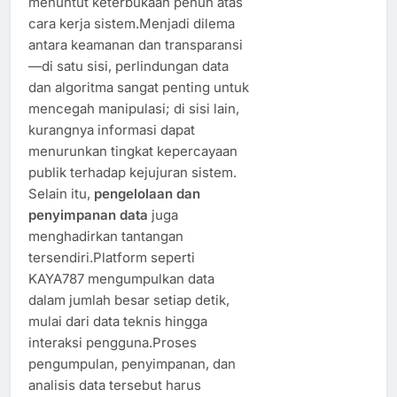
menuntut keterbukaan penuh atas
cara kerja sistem.Menjadi dilema
antara keamanan dan transparansi
—di satu sisi, perlindungan data
dan algoritma sangat penting untuk
mencegah manipulasi; di sisi lain,
kurangnya informasi dapat
menurunkan tingkat kepercayaan
publik terhadap kejujuran sistem.
Selain itu,
pengelolaan dan
penyimpanan data
juga
menghadirkan tantangan
tersendiri.Platform seperti
KAYA787 mengumpulkan data
dalam jumlah besar setiap detik,
mulai dari data teknis hingga
interaksi pengguna.Proses
pengumpulan, penyimpanan, dan
analisis data tersebut harus