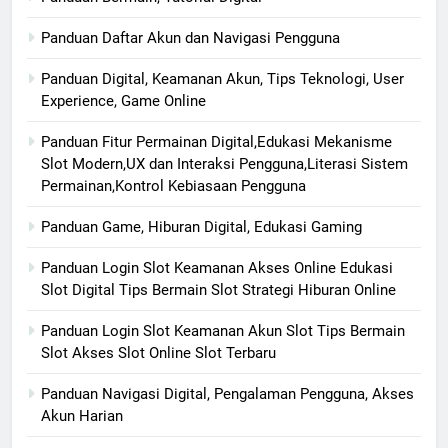
Panduan Daftar Akun dan Navigasi Pengguna
Panduan Digital, Keamanan Akun, Tips Teknologi, User
Experience, Game Online
Panduan Fitur Permainan Digital,Edukasi Mekanisme
Slot Modern,UX dan Interaksi Pengguna,Literasi Sistem
Permainan,Kontrol Kebiasaan Pengguna
Panduan Game, Hiburan Digital, Edukasi Gaming
Panduan Login Slot Keamanan Akses Online Edukasi
Slot Digital Tips Bermain Slot Strategi Hiburan Online
Panduan Login Slot Keamanan Akun Slot Tips Bermain
Slot Akses Slot Online Slot Terbaru
Panduan Navigasi Digital, Pengalaman Pengguna, Akses
Akun Harian