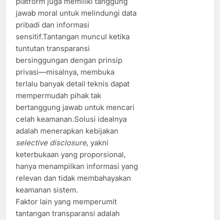
platform juga memiliki tanggung
jawab moral untuk melindungi data
pribadi dan informasi
sensitif.Tantangan muncul ketika
tuntutan transparansi
bersinggungan dengan prinsip
privasi—misalnya, membuka
terlalu banyak detail teknis dapat
mempermudah pihak tak
bertanggung jawab untuk mencari
celah keamanan.Solusi idealnya
adalah menerapkan kebijakan
selective disclosure
, yakni
keterbukaan yang proporsional,
hanya menampilkan informasi yang
relevan dan tidak membahayakan
keamanan sistem.
Faktor lain yang memperumit
tantangan transparansi adalah