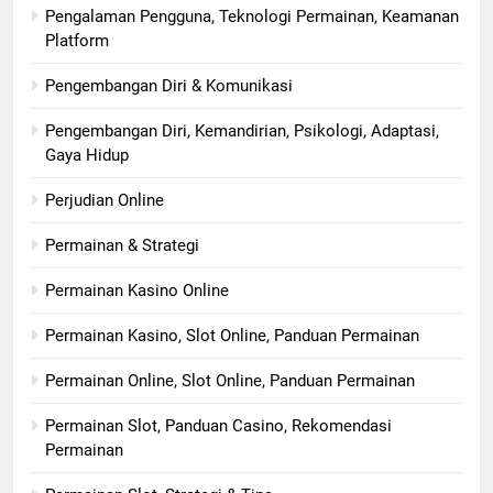
Pengalaman Pengguna, Teknologi Permainan, Keamanan
Platform
Pengembangan Diri & Komunikasi
Pengembangan Diri, Kemandirian, Psikologi, Adaptasi,
Gaya Hidup
Perjudian Online
Permainan & Strategi
Permainan Kasino Online
Permainan Kasino, Slot Online, Panduan Permainan
Permainan Online, Slot Online, Panduan Permainan
Permainan Slot, Panduan Casino, Rekomendasi
Permainan