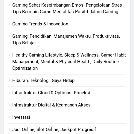
Gaming Sehat Keseimbangan Emosi Pengelolaan Stres
Tips Bermain Game Mentalitas Positif dalam Gaming
Gaming Trends & Innovation
Gaming, Pendidikan, Manajemen Waktu, Produktivitas,
Tips Belajar
Healthy Gaming Lifestyle, Sleep & Wellness, Gamer Habit
Management, Mental & Physical Health, Daily Routine
Optimization
Hiburan, Teknologi, Gaya Hidup
Infrastruktur Cloud & Optimasi Koneksi
Infrastruktur Digital & Keamanan Akses
Investasi
Judi Online, Slot Online, Jackpot Progresif