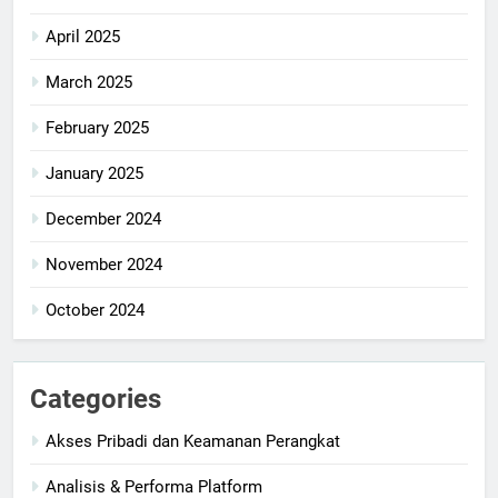
April 2025
March 2025
February 2025
January 2025
December 2024
November 2024
October 2024
Categories
Akses Pribadi dan Keamanan Perangkat
Analisis & Performa Platform