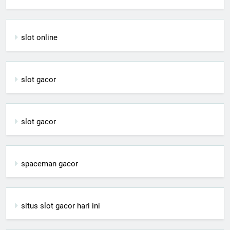
slot online
slot gacor
slot gacor
spaceman gacor
situs slot gacor hari ini