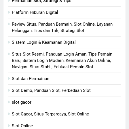
Permainan Slot, Strategi & Tips
Platform Hiburan Digital
Review Situs, Panduan Bermain, Slot Online, Layanan
Pelanggan, Tips dan Trik, Strategi Slot
Sistem Login & Keamanan Digital
Situs Slot Resmi, Panduan Login Aman, Tips Pemain
Baru, Sistem Login Modern, Keamanan Akun Online,
Navigasi Situs Stabil, Edukasi Pemain Slot
Slot dan Permainan
Slot Demo, Panduan Slot, Perbedaan Slot
slot gacor
Slot Gacor, Situs Terpercaya, Slot Online
Slot Online