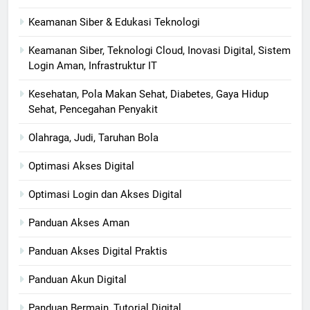
Keamanan Siber & Edukasi Teknologi
Keamanan Siber, Teknologi Cloud, Inovasi Digital, Sistem
Login Aman, Infrastruktur IT
Kesehatan, Pola Makan Sehat, Diabetes, Gaya Hidup
Sehat, Pencegahan Penyakit
Olahraga, Judi, Taruhan Bola
Optimasi Akses Digital
Optimasi Login dan Akses Digital
Panduan Akses Aman
Panduan Akses Digital Praktis
Panduan Akun Digital
Panduan Bermain, Tutorial Digital