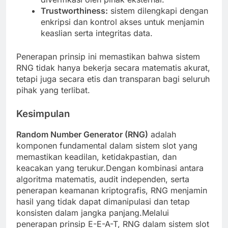
Trustworthiness:
sistem dilengkapi dengan
enkripsi dan kontrol akses untuk menjamin
keaslian serta integritas data.
Penerapan prinsip ini memastikan bahwa sistem
RNG tidak hanya bekerja secara matematis akurat,
tetapi juga secara etis dan transparan bagi seluruh
pihak yang terlibat.
Kesimpulan
Random Number Generator (RNG)
adalah
komponen fundamental dalam sistem slot yang
memastikan keadilan, ketidakpastian, dan
keacakan yang terukur.Dengan kombinasi antara
algoritma matematis, audit independen, serta
penerapan keamanan kriptografis, RNG menjamin
hasil yang tidak dapat dimanipulasi dan tetap
konsisten dalam jangka panjang.Melalui
penerapan prinsip E-E-A-T, RNG dalam sistem slot