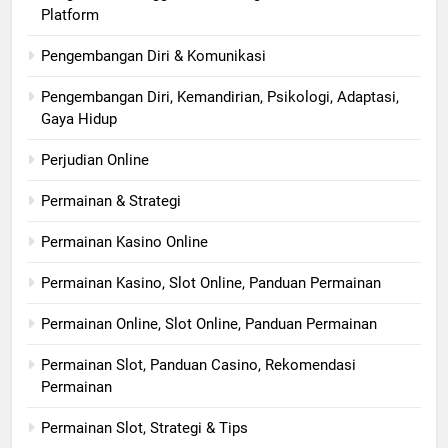
Platform
Pengembangan Diri & Komunikasi
Pengembangan Diri, Kemandirian, Psikologi, Adaptasi,
Gaya Hidup
Perjudian Online
Permainan & Strategi
Permainan Kasino Online
Permainan Kasino, Slot Online, Panduan Permainan
Permainan Online, Slot Online, Panduan Permainan
Permainan Slot, Panduan Casino, Rekomendasi
Permainan
Permainan Slot, Strategi & Tips