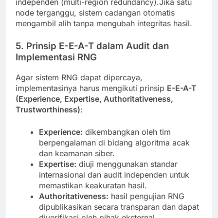
independen (multi-region redundancy).Jika satu
node terganggu, sistem cadangan otomatis
mengambil alih tanpa mengubah integritas hasil.
5. Prinsip E-E-A-T dalam Audit dan
Implementasi RNG
Agar sistem RNG dapat dipercaya,
implementasinya harus mengikuti prinsip
E-E-A-T
(Experience, Expertise, Authoritativeness,
Trustworthiness)
:
Experience:
dikembangkan oleh tim
berpengalaman di bidang algoritma acak
dan keamanan siber.
Expertise:
diuji menggunakan standar
internasional dan audit independen untuk
memastikan keakuratan hasil.
Authoritativeness:
hasil pengujian RNG
dipublikasikan secara transparan dan dapat
diverifikasi oleh pihak eksternal.