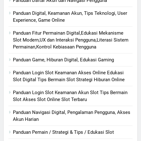
Panduan Daftar Akun dan Navigasi Pengguna
Panduan Digital, Keamanan Akun, Tips Teknologi, User
Experience, Game Online
Panduan Fitur Permainan Digital,Edukasi Mekanisme
Slot Modern,UX dan Interaksi Pengguna,Literasi Sistem
Permainan,Kontrol Kebiasaan Pengguna
Panduan Game, Hiburan Digital, Edukasi Gaming
Panduan Login Slot Keamanan Akses Online Edukasi
Slot Digital Tips Bermain Slot Strategi Hiburan Online
Panduan Login Slot Keamanan Akun Slot Tips Bermain
Slot Akses Slot Online Slot Terbaru
Panduan Navigasi Digital, Pengalaman Pengguna, Akses
Akun Harian
Panduan Pemain / Strategi & Tips / Edukasi Slot