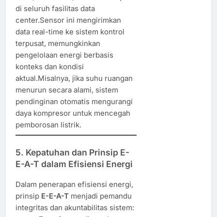
di seluruh fasilitas data
center.Sensor ini mengirimkan
data real-time ke sistem kontrol
terpusat, memungkinkan
pengelolaan energi berbasis
konteks dan kondisi
aktual.Misalnya, jika suhu ruangan
menurun secara alami, sistem
pendinginan otomatis mengurangi
daya kompresor untuk mencegah
pemborosan listrik.
5. Kepatuhan dan Prinsip E-
E-A-T dalam Efisiensi Energi
Dalam penerapan efisiensi energi,
prinsip
E-E-A-T
menjadi pemandu
integritas dan akuntabilitas sistem: