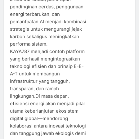
pendinginan cerdas, penggunaan
energi terbarukan, dan
pemanfaatan AI menjadi kombinasi
strategis untuk mengurangi jejak
karbon sekaligus meningkatkan
performa sistem.
KAYA787 menjadi contoh platform
yang berhasil mengintegrasikan
teknologi efisien dan prinsip E-E-
A-T untuk membangun
infrastruktur yang tangguh,
transparan, dan ramah
lingkungan.Di masa depan,
efisiensi energi akan menjadi pilar
utama keberlanjutan ekosistem
digital global—mendorong
kolaborasi antara inovasi teknologi
dan tanggung jawab ekologis demi