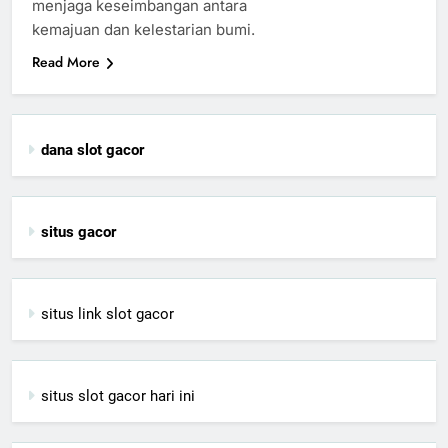
menjaga keseimbangan antara
kemajuan dan kelestarian bumi.
Read More
dana slot gacor
situs gacor
situs link slot gacor
situs slot gacor hari ini