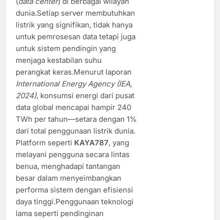
(
data center
) di berbagai wilayah
dunia.Setiap server membutuhkan
listrik yang signifikan, tidak hanya
untuk pemrosesan data tetapi juga
untuk sistem pendingin yang
menjaga kestabilan suhu
perangkat keras.Menurut laporan
International Energy Agency (IEA,
2024)
, konsumsi energi dari pusat
data global mencapai hampir 240
TWh per tahun—setara dengan 1%
dari total penggunaan listrik dunia.
Platform seperti
KAYA787
, yang
melayani pengguna secara lintas
benua, menghadapi tantangan
besar dalam menyeimbangkan
performa sistem dengan efisiensi
daya tinggi.Penggunaan teknologi
lama seperti pendinginan