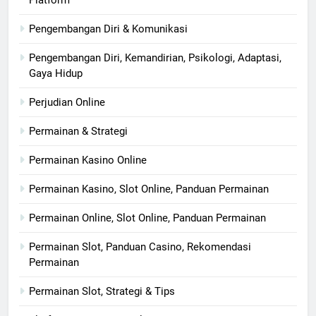
Pengembangan Diri & Komunikasi
Pengembangan Diri, Kemandirian, Psikologi, Adaptasi,
Gaya Hidup
Perjudian Online
Permainan & Strategi
Permainan Kasino Online
Permainan Kasino, Slot Online, Panduan Permainan
Permainan Online, Slot Online, Panduan Permainan
Permainan Slot, Panduan Casino, Rekomendasi
Permainan
Permainan Slot, Strategi & Tips