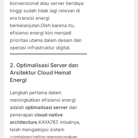
konvensional atau server berdaya
tinggi sudah tidak lagi relevan di
era transisi energi
berkelanjutan.Oleh karena itu,
efisiensi energi kini menjadi
prioritas utama dalam desain dan
operasi infrastruktur digital.
2. Optimalisasi Server dan
Arsitektur Cloud Hemat
Energi
Langkah pertama dalam
meningkatkan efisiensi energi
adalah
optimalisasi server
dan
penerapan
cloud-native
architecture
.KAYA787, misalnya,
telah mengadopsi sistem
containerization
menggunakan