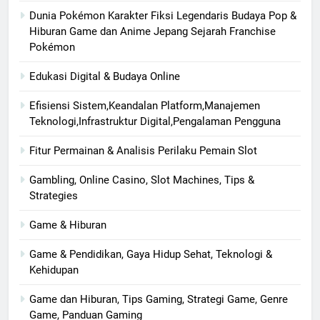
Dunia Pokémon Karakter Fiksi Legendaris Budaya Pop &
Hiburan Game dan Anime Jepang Sejarah Franchise
Pokémon
Edukasi Digital & Budaya Online
Efisiensi Sistem,Keandalan Platform,Manajemen
Teknologi,Infrastruktur Digital,Pengalaman Pengguna
Fitur Permainan & Analisis Perilaku Pemain Slot
Gambling, Online Casino, Slot Machines, Tips &
Strategies
Game & Hiburan
Game & Pendidikan, Gaya Hidup Sehat, Teknologi &
Kehidupan
Game dan Hiburan, Tips Gaming, Strategi Game, Genre
Game, Panduan Gaming