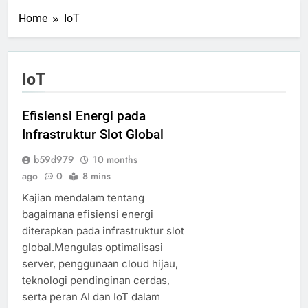
Home
IoT
IoT
Efisiensi Energi pada
Infrastruktur Slot Global
b59d979
10 months
ago
0
8 mins
Kajian mendalam tentang
bagaimana efisiensi energi
diterapkan pada infrastruktur slot
global.Mengulas optimalisasi
server, penggunaan cloud hijau,
teknologi pendinginan cerdas,
serta peran AI dan IoT dalam