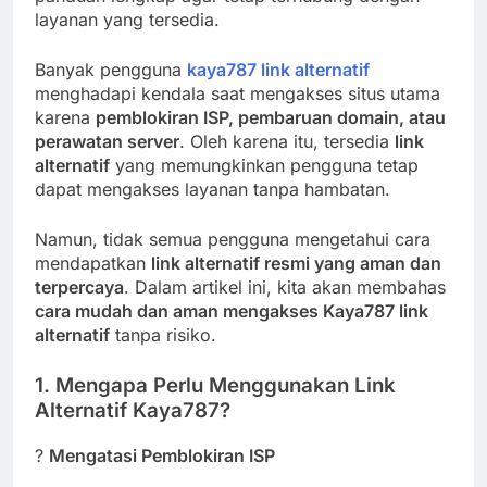
layanan yang tersedia.
Banyak pengguna
kaya787 link alternatif
menghadapi kendala saat mengakses situs utama
karena
pemblokiran ISP, pembaruan domain, atau
perawatan server
. Oleh karena itu, tersedia
link
alternatif
yang memungkinkan pengguna tetap
dapat mengakses layanan tanpa hambatan.
Namun, tidak semua pengguna mengetahui cara
mendapatkan
link alternatif resmi yang aman dan
terpercaya
. Dalam artikel ini, kita akan membahas
cara mudah dan aman mengakses Kaya787 link
alternatif
tanpa risiko.
1. Mengapa Perlu Menggunakan Link
Alternatif Kaya787?
?
Mengatasi Pemblokiran ISP