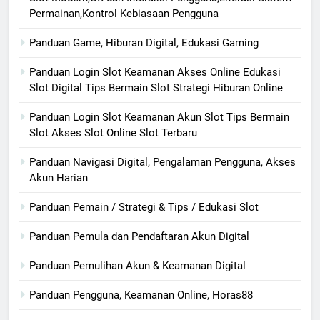
Permainan,Kontrol Kebiasaan Pengguna
Panduan Game, Hiburan Digital, Edukasi Gaming
Panduan Login Slot Keamanan Akses Online Edukasi
Slot Digital Tips Bermain Slot Strategi Hiburan Online
Panduan Login Slot Keamanan Akun Slot Tips Bermain
Slot Akses Slot Online Slot Terbaru
Panduan Navigasi Digital, Pengalaman Pengguna, Akses
Akun Harian
Panduan Pemain / Strategi & Tips / Edukasi Slot
Panduan Pemula dan Pendaftaran Akun Digital
Panduan Pemulihan Akun & Keamanan Digital
Panduan Pengguna, Keamanan Online, Horas88