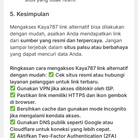
5. Kesimpulan
Mengakses Kaya787 link alternatif bisa dilakukan
dengan mudah, asalkan Anda mendapatkan link
dari
sumber yang resmi dan terpercaya
. Jangan
sampai terjebak dalam
situs palsu atau berbahaya
yang dapat mencuri data Anda.
Ringkasan cara mengakses Kaya787 link alternatif
dengan mudah:
Cek situs resmi atau hubungi
layanan pelanggan untuk link terbaru.
Gunakan VPN jika akses diblokir oleh ISP.
Pastikan link memiliki HTTPS dan ikon gembok
di browser.
Bersihkan cache dan gunakan mode Incognito
jika mengalami kendala akses.
Gunakan DNS publik seperti Google atau
Cloudflare untuk koneksi yang lebih cepat.
Aktifkan Two-Factor Authentication (2FA)