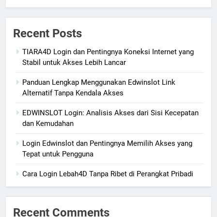
Recent Posts
TIARA4D Login dan Pentingnya Koneksi Internet yang
Stabil untuk Akses Lebih Lancar
Panduan Lengkap Menggunakan Edwinslot Link
Alternatif Tanpa Kendala Akses
EDWINSLOT Login: Analisis Akses dari Sisi Kecepatan
dan Kemudahan
Login Edwinslot dan Pentingnya Memilih Akses yang
Tepat untuk Pengguna
Cara Login Lebah4D Tanpa Ribet di Perangkat Pribadi
Recent Comments