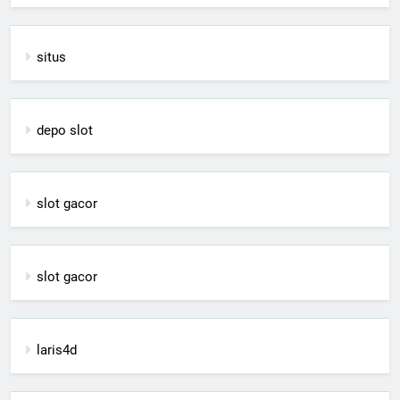
situs
depo slot
slot gacor
slot gacor
laris4d