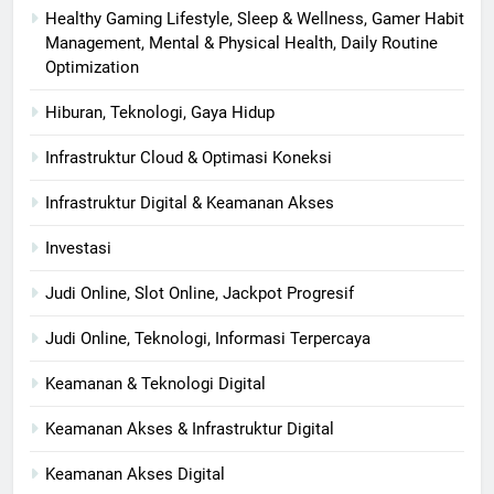
Healthy Gaming Lifestyle, Sleep & Wellness, Gamer Habit
Management, Mental & Physical Health, Daily Routine
Optimization
Hiburan, Teknologi, Gaya Hidup
Infrastruktur Cloud & Optimasi Koneksi
Infrastruktur Digital & Keamanan Akses
Investasi
Judi Online, Slot Online, Jackpot Progresif
Judi Online, Teknologi, Informasi Terpercaya
Keamanan & Teknologi Digital
Keamanan Akses & Infrastruktur Digital
Keamanan Akses Digital