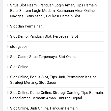
Situs Slot Resmi, Panduan Login Aman, Tips Pemain
Baru, Sistem Login Modern, Keamanan Akun Online,
Navigasi Situs Stabil, Edukasi Pemain Slot
Slot dan Permainan
Slot Demo, Panduan Slot, Perbedaan Slot
slot gacor
Slot Gacor, Situs Terpercaya, Slot Online
Slot Online
Slot Online, Bonus Slot, Tips Judi, Permainan Kasino,
Strategi Menang, Slot Gacor
Slot Online, Game Online, Strategi Gaming, Tips Bermain,
Pengalaman Bermain Aman, Hiburan Digital
Slot Online, Judi Online, Panduan Pemain