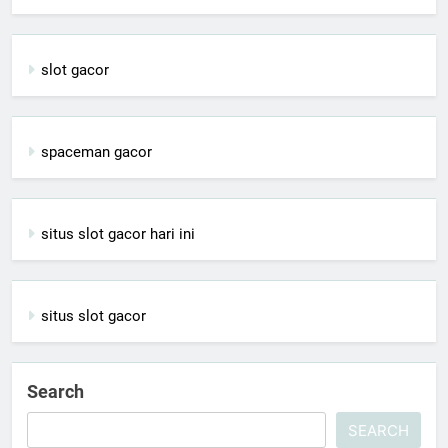
slot gacor
spaceman gacor
situs slot gacor hari ini
situs slot gacor
Search
SEARCH