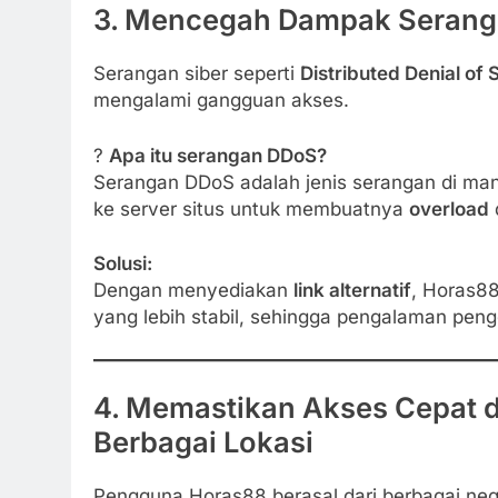
3. Mencegah Dampak Seranga
Serangan siber seperti
Distributed Denial of
mengalami gangguan akses.
?
Apa itu serangan DDoS?
Serangan DDoS adalah jenis serangan di man
ke server situs untuk membuatnya
overload
Solusi:
Dengan menyediakan
link alternatif
, Horas88
yang lebih stabil, sehingga pengalaman pen
4. Memastikan Akses Cepat d
Berbagai Lokasi
Pengguna Horas88 berasal dari berbagai nega