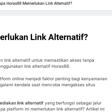
pa Horas88 Memerlukan Link Alternatif?
lukan Link Alternatif?
 link alternatif untuk memastikan akses tanpa
ggunakan link alternatif Horas88.
 platform online menjadi faktor penting bagi kenyamanan
alami kendala saat mencoba mengakses situs
iakan link alternatif
yang berfungsi sebagai jalur
platform ini memerlukan link alternatif? Artikel ini