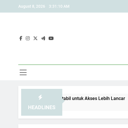
Skip
August 8, 2026
3:31:11 AM
to
content
Sho
Nikmati P
 Internet yang Stabil untuk Akses Lebih Lancar
Pandua
1 Month
HEADLINES