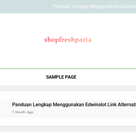
Panduan Lengkap Menggunakan Edwinslot
EDWINSLOT Login: Analisis Aks
Login Edwinslot dan Pentingnya Mem
TIARA4D Login dan Pentingnya Koneksi Internet
p Fresh Pasta
Panduan Lengkap Menggunakan Edwinslot
asta Segar Dan Bahan Masakan Khas Italia Dari Shop Fresh Pas
EDWINSLOT Login: Analisis Aks
SAMPLE PAGE
Login Edwinslot dan Pentingnya Mem
n Lengkap Menggunakan Edwinslot Link Alternatif Tanpa Ken
 Ago