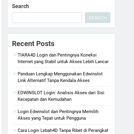
Search
SEARCH
Recent Posts
TIARA4D Login dan Pentingnya Koneksi
Internet yang Stabil untuk Akses Lebih Lancar
Panduan Lengkap Menggunakan Edwinslot
Link Alternatif Tanpa Kendala Akses
EDWINSLOT Login: Analisis Akses dari Sisi
Kecepatan dan Kemudahan
Login Edwinslot dan Pentingnya Memilih
Akses yang Tepat untuk Pengguna
Cara Login Lebah4D Tanpa Ribet di Perangkat