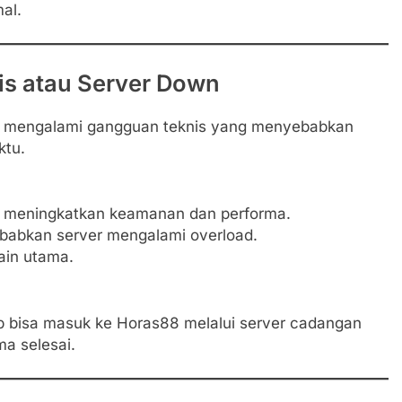
al.
is atau Server Down
isa mengalami gangguan teknis yang menyebabkan
ktu.
k meningkatkan keamanan dan performa.
ebabkan server mengalami overload.
ain utama.
p bisa masuk ke Horas88 melalui server cadangan
a selesai.