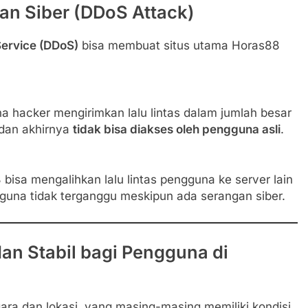
n Siber (DDoS Attack)
 Service (DDoS)
bisa membuat situs utama Horas88
a hacker mengirimkan lalu lintas dalam jumlah besar
dan akhirnya
tidak bisa diakses oleh pengguna asli
.
 bisa mengalihkan lalu lintas pengguna ke server lain
gguna tidak terganggu meskipun ada serangan siber.
an Stabil bagi Pengguna di
ra dan lokasi, yang masing-masing memiliki kondisi