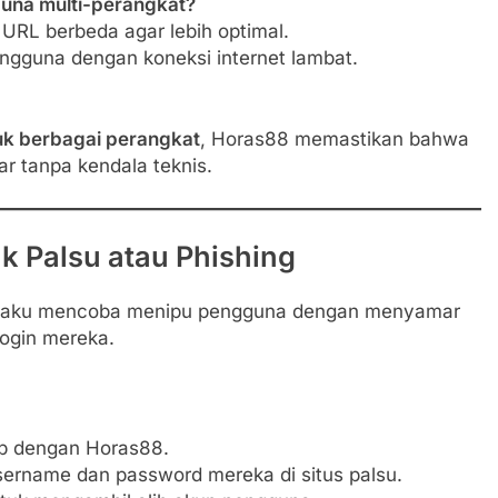
guna multi-perangkat?
 URL berbeda agar lebih optimal.
engguna dengan koneksi internet lambat.
tuk berbagai perangkat
, Horas88 memastikan bahwa
r tanpa kendala teknis.
 Palsu atau Phishing
 pelaku mencoba menipu pengguna dengan menyamar
login mereka.
ip dengan Horas88.
rname dan password mereka di situs palsu.