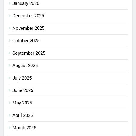
January 2026
December 2025
November 2025
October 2025
September 2025
August 2025
July 2025
June 2025
May 2025
April 2025
March 2025