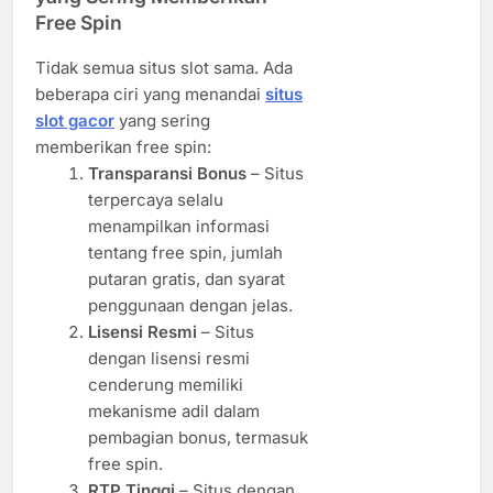
Free Spin
Tidak semua situs slot sama. Ada
beberapa ciri yang menandai
situs
slot gacor
yang sering
memberikan free spin:
Transparansi Bonus
– Situs
terpercaya selalu
menampilkan informasi
tentang free spin, jumlah
putaran gratis, dan syarat
penggunaan dengan jelas.
Lisensi Resmi
– Situs
dengan lisensi resmi
cenderung memiliki
mekanisme adil dalam
pembagian bonus, termasuk
free spin.
RTP Tinggi
– Situs dengan