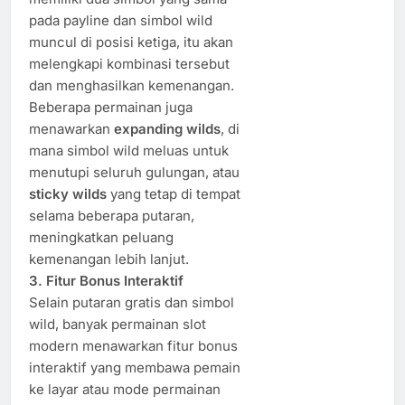
pada payline dan simbol wild
muncul di posisi ketiga, itu akan
melengkapi kombinasi tersebut
dan menghasilkan kemenangan.
Beberapa permainan juga
menawarkan
expanding wilds
, di
mana simbol wild meluas untuk
menutupi seluruh gulungan, atau
sticky wilds
yang tetap di tempat
selama beberapa putaran,
meningkatkan peluang
kemenangan lebih lanjut.
3. Fitur Bonus Interaktif
Selain putaran gratis dan simbol
wild, banyak permainan slot
modern menawarkan fitur bonus
interaktif yang membawa pemain
ke layar atau mode permainan