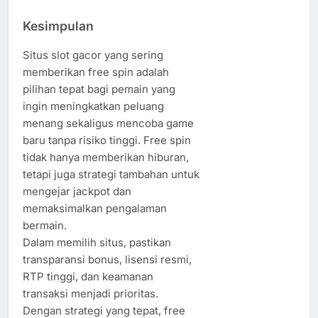
Kesimpulan
Situs slot gacor yang sering
memberikan free spin adalah
pilihan tepat bagi pemain yang
ingin meningkatkan peluang
menang sekaligus mencoba game
baru tanpa risiko tinggi. Free spin
tidak hanya memberikan hiburan,
tetapi juga strategi tambahan untuk
mengejar jackpot dan
memaksimalkan pengalaman
bermain.
Dalam memilih situs, pastikan
transparansi bonus, lisensi resmi,
RTP tinggi, dan keamanan
transaksi menjadi prioritas.
Dengan strategi yang tepat, free