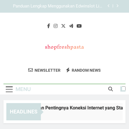
Skip
EDWINSLOT Login: Analisis Akses dari Sisi
to
Kecepatan dan Kemudahan
content
Login Edwinslot dan Pentingnya Memilih Akses
yang Tepat untuk Pengguna
TIARA4D Login dan Pentingnya Koneksi Internet
yang Stabil untuk Akses Lebih Lancar
Panduan Lengkap Menggunakan Edwinslot Link
Alternatif Tanpa Kendala Akses
EDWINSLOT Login: Analisis Akses dari Sisi
Kecepatan dan Kemudahan
Shop Fresh
Nikmati Pasta Segar Dan Bahan Masakan
Login Edwinslot dan Pentingnya Memilih Akses
NEWSLETTER
RANDOM NEWS
Pasta
yang Tepat untuk Pengguna
Khas Italia Dari Shop Fresh Pasta. Untuk
Pengalaman Kuliner Yang Otentik.
MENU
IARA4D Login dan Pentingnya Koneksi Internet yang Stabil un
HEADLINES
 Weeks Ago