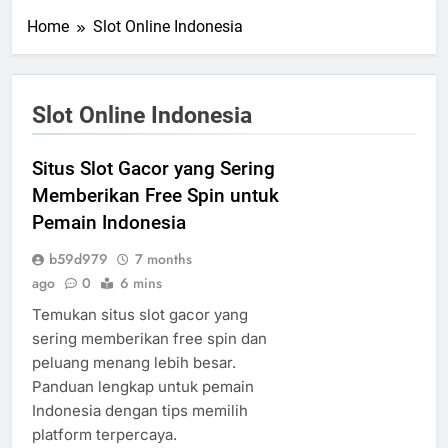
Home
Slot Online Indonesia
Slot Online Indonesia
Situs Slot Gacor yang Sering
Memberikan Free Spin untuk
Pemain Indonesia
b59d979
7 months
ago
0
6 mins
Temukan situs slot gacor yang
sering memberikan free spin dan
peluang menang lebih besar.
Panduan lengkap untuk pemain
Indonesia dengan tips memilih
platform terpercaya.