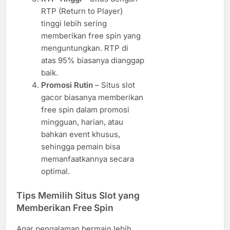
RTP (Return to Player)
tinggi lebih sering
memberikan free spin yang
menguntungkan. RTP di
atas 95% biasanya dianggap
baik.
Promosi Rutin
– Situs slot
gacor biasanya memberikan
free spin dalam promosi
mingguan, harian, atau
bahkan event khusus,
sehingga pemain bisa
memanfaatkannya secara
optimal.
Tips Memilih Situs Slot yang
Memberikan Free Spin
Agar pengalaman bermain lebih