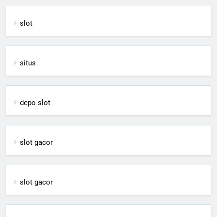
slot
situs
depo slot
slot gacor
slot gacor