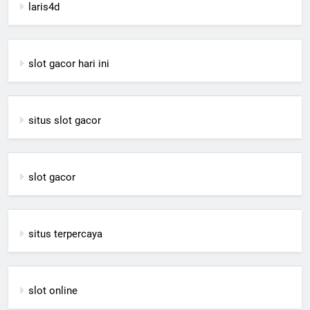
laris4d
slot gacor hari ini
situs slot gacor
slot gacor
situs terpercaya
slot online