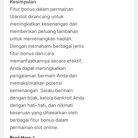
Kesimpulan
Fitur bonus dalam permainan
Ularslot dirancang untuk
meningkatkan kesenangan dan
memberikan peluang tambahan
untuk memenangkan hadiah.
Dengan memahami berbagai jenis
fitur bonus dan cara
memanfaatkannya secara efektif,
Anda dapat meningkatkan
pengalaman bermain Anda dan
memaksimalkan potensi
kemenangan. Selalu bermain
dengan bijak, kelola bankroll Anda
dengan hati-hati, dan nikmati
keseruan yang ditawarkan oleh
berbagai fitur bonus dalam
permainan slot online.
Read More