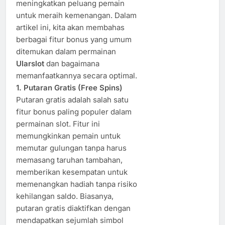
meningkatkan peluang pemain
untuk meraih kemenangan. Dalam
artikel ini, kita akan membahas
berbagai fitur bonus yang umum
ditemukan dalam permainan
Ularslot
dan bagaimana
memanfaatkannya secara optimal.
1. Putaran Gratis (Free Spins)
Putaran gratis adalah salah satu
fitur bonus paling populer dalam
permainan slot. Fitur ini
memungkinkan pemain untuk
memutar gulungan tanpa harus
memasang taruhan tambahan,
memberikan kesempatan untuk
memenangkan hadiah tanpa risiko
kehilangan saldo. Biasanya,
putaran gratis diaktifkan dengan
mendapatkan sejumlah simbol