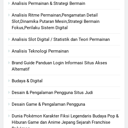
Analisis Permainan & Strategi Bermain
Analisis Ritme Permainan,Pengamatan Detail
Slot,Dinamika Putaran Mesin,Strategi Bermain
Fokus,Perilaku Sistem Digital
Analisis Slot Digital / Statistik dan Teori Permainan
Analisis Teknologi Permainan
Brand Guide Panduan Login Informasi Situs Akses
Alternatif
Budaya & Digital
Desain & Pengalaman Pengguna Situs Judi
Desain Game & Pengalaman Pengguna
Dunia Pokémon Karakter Fiksi Legendaris Budaya Pop &
Hiburan Game dan Anime Jepang Sejarah Franchise