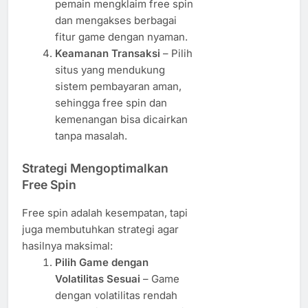
pemain mengklaim free spin
dan mengakses berbagai
fitur game dengan nyaman.
Keamanan Transaksi
– Pilih
situs yang mendukung
sistem pembayaran aman,
sehingga free spin dan
kemenangan bisa dicairkan
tanpa masalah.
Strategi Mengoptimalkan
Free Spin
Free spin adalah kesempatan, tapi
juga membutuhkan strategi agar
hasilnya maksimal:
Pilih Game dengan
Volatilitas Sesuai
– Game
dengan volatilitas rendah