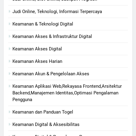
Judi Online, Teknologi, Informasi Terpercaya
Keamanan & Teknologi Digital
Keamanan Akses & Infrastruktur Digital
Keamanan Akses Digital
Keamanan Akses Harian
Keamanan Akun & Pengelolaan Akses
Keamanan Aplikasi Web,Rekayasa Frontend,Arsitektur
Backend,Manajemen Identitas,Optimasi Pengalaman
Pengguna
Keamanan dan Panduan Togel
Keamanan Digital & Aksesibilitas