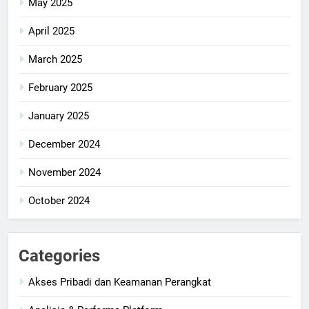
May 2025
April 2025
March 2025
February 2025
January 2025
December 2024
November 2024
October 2024
Categories
Akses Pribadi dan Keamanan Perangkat