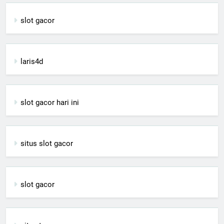
slot gacor
laris4d
slot gacor hari ini
situs slot gacor
slot gacor