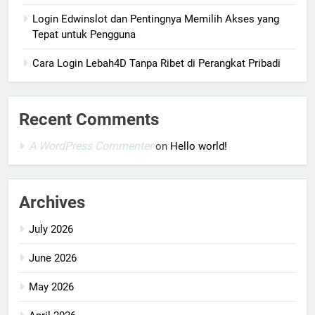
Login Edwinslot dan Pentingnya Memilih Akses yang
Tepat untuk Pengguna
Cara Login Lebah4D Tanpa Ribet di Perangkat Pribadi
Recent Comments
A WordPress Commenter
on
Hello world!
Archives
July 2026
June 2026
May 2026