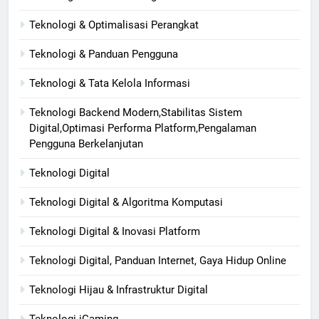
Teknologi & Optimalisasi Perangkat
Teknologi & Panduan Pengguna
Teknologi & Tata Kelola Informasi
Teknologi Backend Modern,Stabilitas Sistem
Digital,Optimasi Performa Platform,Pengalaman
Pengguna Berkelanjutan
Teknologi Digital
Teknologi Digital & Algoritma Komputasi
Teknologi Digital & Inovasi Platform
Teknologi Digital, Panduan Internet, Gaya Hidup Online
Teknologi Hijau & Infrastruktur Digital
Teknologi iGaming