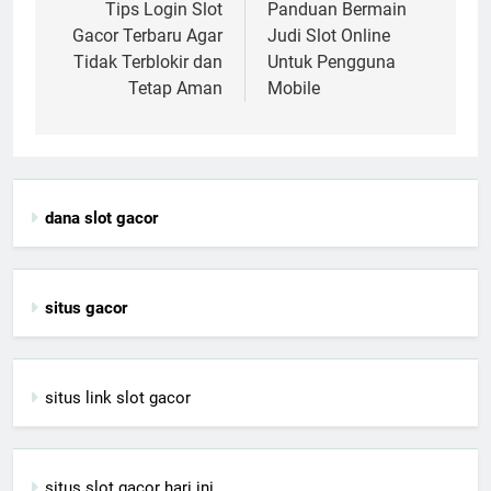
navigation
Tips Login Slot
Panduan Bermain
Gacor Terbaru Agar
Judi Slot Online
Tidak Terblokir dan
Untuk Pengguna
Tetap Aman
Mobile
dana slot gacor
situs gacor
situs link slot gacor
situs slot gacor hari ini