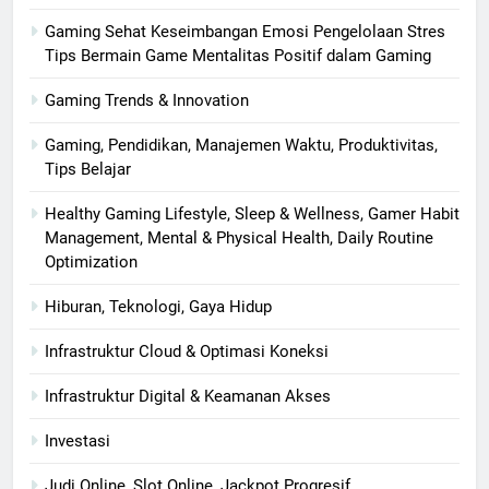
Gaming Sehat Keseimbangan Emosi Pengelolaan Stres
Tips Bermain Game Mentalitas Positif dalam Gaming
Gaming Trends & Innovation
Gaming, Pendidikan, Manajemen Waktu, Produktivitas,
Tips Belajar
Healthy Gaming Lifestyle, Sleep & Wellness, Gamer Habit
Management, Mental & Physical Health, Daily Routine
Optimization
Hiburan, Teknologi, Gaya Hidup
Infrastruktur Cloud & Optimasi Koneksi
Infrastruktur Digital & Keamanan Akses
Investasi
Judi Online, Slot Online, Jackpot Progresif