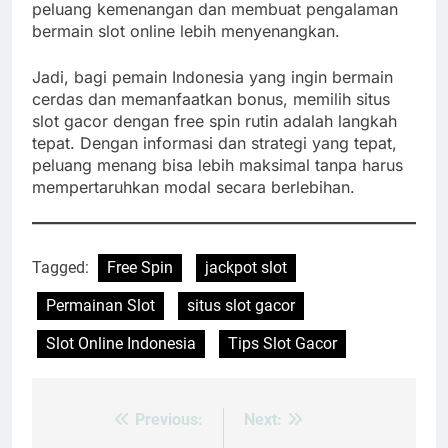
peluang kemenangan dan membuat pengalaman
bermain slot online lebih menyenangkan.
Jadi, bagi pemain Indonesia yang ingin bermain
cerdas dan memanfaatkan bonus, memilih situs
slot gacor dengan free spin rutin adalah langkah
tepat. Dengan informasi dan strategi yang tepat,
peluang menang bisa lebih maksimal tanpa harus
mempertaruhkan modal secara berlebihan.
Tagged:
Free Spin
jackpot slot
Permainan Slot
situs slot gacor
Slot Online Indonesia
Tips Slot Gacor
Previous:
Next:
Post