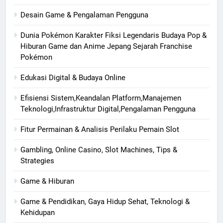
Desain Game & Pengalaman Pengguna
Dunia Pokémon Karakter Fiksi Legendaris Budaya Pop &
Hiburan Game dan Anime Jepang Sejarah Franchise
Pokémon
Edukasi Digital & Budaya Online
Efisiensi Sistem,Keandalan Platform,Manajemen
Teknologi,Infrastruktur Digital,Pengalaman Pengguna
Fitur Permainan & Analisis Perilaku Pemain Slot
Gambling, Online Casino, Slot Machines, Tips &
Strategies
Game & Hiburan
Game & Pendidikan, Gaya Hidup Sehat, Teknologi &
Kehidupan