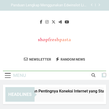
Skip
EDWINSLOT Login: Analisis Akses dari Sisi
to
Kecepatan dan Kemudahan
content
Login Edwinslot dan Pentingnya Memilih Akses
yang Tepat untuk Pengguna
TIARA4D Login dan Pentingnya Koneksi Internet
yang Stabil untuk Akses Lebih Lancar
Panduan Lengkap Menggunakan Edwinslot Link
Alternatif Tanpa Kendala Akses
EDWINSLOT Login: Analisis Akses dari Sisi
Kecepatan dan Kemudahan
Shop Fresh
Nikmati Pasta Segar Dan Bahan Masakan
Login Edwinslot dan Pentingnya Memilih Akses
NEWSLETTER
RANDOM NEWS
Pasta
yang Tepat untuk Pengguna
Khas Italia Dari Shop Fresh Pasta. Untuk
Pengalaman Kuliner Yang Otentik.
MENU
ARA4D Login dan Pentingnya Koneksi Internet yang Stabil unt
HEADLINES
Weeks Ago