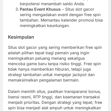
berpotensi menambah saldo Anda.
Pantau Event Khusus
– Situs slot gacor
sering mengadakan event dengan free spin
tambahan. Memantau kalender promosi bisa
meningkatkan keuntungan.
Kesimpulan
Situs slot gacor yang sering memberikan free spin
adalah pilihan tepat bagi pemain yang ingin
meningkatkan peluang menang sekaligus
mencoba game baru tanpa risiko tinggi. Free spin
tidak hanya memberikan hiburan, tetapi juga
strategi tambahan untuk mengejar jackpot dan
memaksimalkan pengalaman bermain.
Dalam memilih situs, pastikan transparansi bonus,
lisensi resmi, RTP tinggi, dan keamanan transaksi
menjadi prioritas. Dengan strategi yang tepat, free
spin bisa menjadi alat ampuh untuk meningkatkan