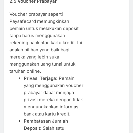
2.5
Voucher Prabayar
Voucher prabayar seperti
Paysafecard memungkinkan
pemain untuk melakukan deposit
tanpa harus menggunakan
rekening bank atau kartu kredit. Ini
adalah pilihan yang baik bagi
mereka yang lebih suka
menggunakan uang tunai untuk
taruhan online.
Privasi Terjaga:
Pemain
yang menggunakan voucher
prabayar dapat menjaga
privasi mereka dengan tidak
mengungkapkan informasi
bank atau kartu kredit.
Pembatasan Jumlah
Deposit:
Salah satu