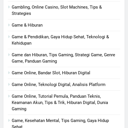
Gambling, Online Casino, Slot Machines, Tips &
Strategies
Game & Hiburan
Game & Pendidikan, Gaya Hidup Sehat, Teknologi &
Kehidupan
Game dan Hiburan, Tips Gaming, Strategi Game, Genre
Game, Panduan Gaming
Game Online, Bandar Slot, Hiburan Digital
Game Online, Teknologi Digital, Analisis Platform
Game Online, Tutorial Pemula, Panduan Teknis,
Keamanan Akun, Tips & Trik, Hiburan Digital, Dunia
Gaming
Game, Kesehatan Mental, Tips Gaming, Gaya Hidup
Sehat