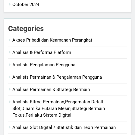
October 2024
Categories
Akses Pribadi dan Keamanan Perangkat
Analisis & Performa Platform
Analisis Pengalaman Pengguna
Analisis Permainan & Pengalaman Pengguna
Analisis Permainan & Strategi Bermain
Analisis Ritme Permainan,Pengamatan Detail
Slot,Dinamika Putaran Mesin,Strategi Bermain
Fokus,Perilaku Sistem Digital
Analisis Slot Digital / Statistik dan Teori Permainan