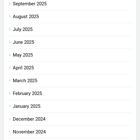
September 2025
August 2025
July 2025
June 2025
May 2025
April 2025
March 2025
February 2025
January 2025
December 2024
November 2024