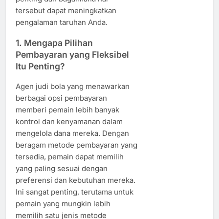
tersebut dapat meningkatkan
pengalaman taruhan Anda.
1.
Mengapa Pilihan
Pembayaran yang Fleksibel
Itu Penting?
Agen judi bola yang menawarkan
berbagai opsi pembayaran
memberi pemain lebih banyak
kontrol dan kenyamanan dalam
mengelola dana mereka. Dengan
beragam metode pembayaran yang
tersedia, pemain dapat memilih
yang paling sesuai dengan
preferensi dan kebutuhan mereka.
Ini sangat penting, terutama untuk
pemain yang mungkin lebih
memilih satu jenis metode