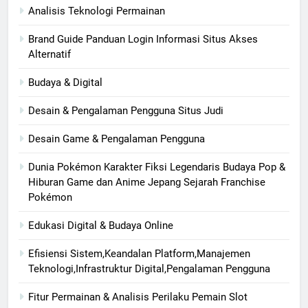
Analisis Teknologi Permainan
Brand Guide Panduan Login Informasi Situs Akses
Alternatif
Budaya & Digital
Desain & Pengalaman Pengguna Situs Judi
Desain Game & Pengalaman Pengguna
Dunia Pokémon Karakter Fiksi Legendaris Budaya Pop &
Hiburan Game dan Anime Jepang Sejarah Franchise
Pokémon
Edukasi Digital & Budaya Online
Efisiensi Sistem,Keandalan Platform,Manajemen
Teknologi,Infrastruktur Digital,Pengalaman Pengguna
Fitur Permainan & Analisis Perilaku Pemain Slot