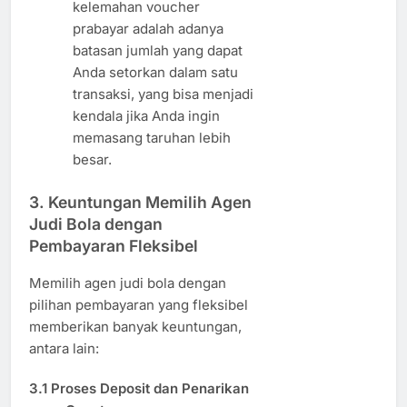
kelemahan voucher
prabayar adalah adanya
batasan jumlah yang dapat
Anda setorkan dalam satu
transaksi, yang bisa menjadi
kendala jika Anda ingin
memasang taruhan lebih
besar.
3.
Keuntungan Memilih Agen
Judi Bola dengan
Pembayaran Fleksibel
Memilih agen judi bola dengan
pilihan pembayaran yang fleksibel
memberikan banyak keuntungan,
antara lain:
3.1
Proses Deposit dan Penarikan