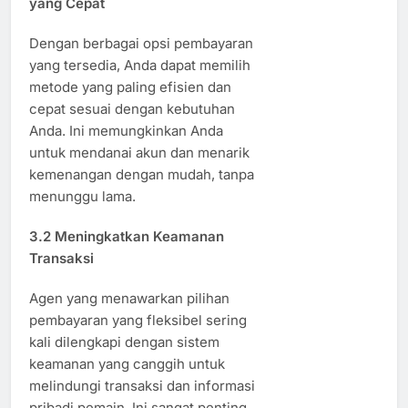
yang Cepat
Dengan berbagai opsi pembayaran
yang tersedia, Anda dapat memilih
metode yang paling efisien dan
cepat sesuai dengan kebutuhan
Anda. Ini memungkinkan Anda
untuk mendanai akun dan menarik
kemenangan dengan mudah, tanpa
menunggu lama.
3.2
Meningkatkan Keamanan
Transaksi
Agen yang menawarkan pilihan
pembayaran yang fleksibel sering
kali dilengkapi dengan sistem
keamanan yang canggih untuk
melindungi transaksi dan informasi
pribadi pemain. Ini sangat penting