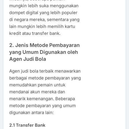
mungkin lebih suka menggunakan
dompet digital yang lebih populer
di negara mereka, sementara yang
lain mungkin lebih memilih kartu
kredit atau transfer bank.
2.
Jenis Metode Pembayaran
yang Umum Digunakan oleh
Agen Judi Bola
Agen judi bola terbaik menawarkan
berbagai metode pembayaran yang
memudahkan pemain untuk
mendanai akun mereka dan
menarik kemenangan. Beberapa
metode pembayaran yang umum
digunakan antara lain:
2.1
Transfer Bank