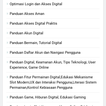
Optimasi Login dan Akses Digital
Panduan Akses Aman
Panduan Akses Digital Praktis
Panduan Akun Digital
Panduan Bermain, Tutorial Digital
Panduan Daftar Akun dan Navigasi Pengguna
Panduan Digital, Keamanan Akun, Tips Teknologi, User
Experience, Game Online
Panduan Fitur Permainan Digital,Edukasi Mekanisme
Slot Modern,UX dan Interaksi Pengguna,Literasi Sistem
Permainan,Kontrol Kebiasaan Pengguna
Panduan Game, Hiburan Digital, Edukasi Gaming