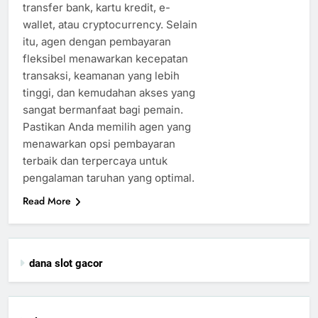
transfer bank, kartu kredit, e-
wallet, atau cryptocurrency. Selain
itu, agen dengan pembayaran
fleksibel menawarkan kecepatan
transaksi, keamanan yang lebih
tinggi, dan kemudahan akses yang
sangat bermanfaat bagi pemain.
Pastikan Anda memilih agen yang
menawarkan opsi pembayaran
terbaik dan terpercaya untuk
pengalaman taruhan yang optimal.
Read More
dana slot gacor