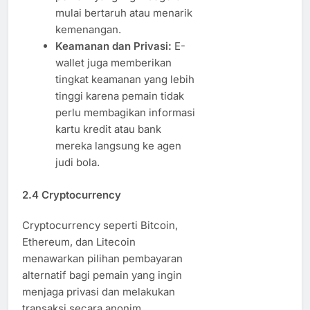
mulai bertaruh atau menarik
kemenangan.
Keamanan dan Privasi:
E-
wallet juga memberikan
tingkat keamanan yang lebih
tinggi karena pemain tidak
perlu membagikan informasi
kartu kredit atau bank
mereka langsung ke agen
judi bola.
2.4
Cryptocurrency
Cryptocurrency seperti Bitcoin,
Ethereum, dan Litecoin
menawarkan pilihan pembayaran
alternatif bagi pemain yang ingin
menjaga privasi dan melakukan
transaksi secara anonim.