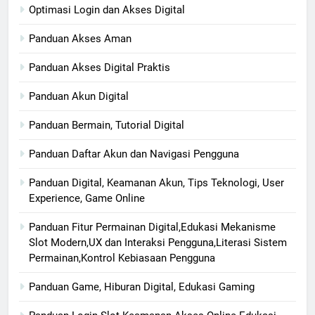
Optimasi Login dan Akses Digital
Panduan Akses Aman
Panduan Akses Digital Praktis
Panduan Akun Digital
Panduan Bermain, Tutorial Digital
Panduan Daftar Akun dan Navigasi Pengguna
Panduan Digital, Keamanan Akun, Tips Teknologi, User
Experience, Game Online
Panduan Fitur Permainan Digital,Edukasi Mekanisme
Slot Modern,UX dan Interaksi Pengguna,Literasi Sistem
Permainan,Kontrol Kebiasaan Pengguna
Panduan Game, Hiburan Digital, Edukasi Gaming