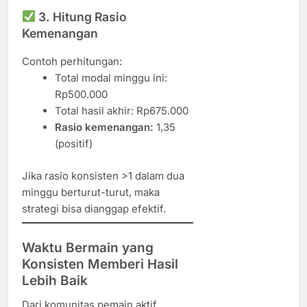
3. Hitung Rasio
Kemenangan
Contoh perhitungan:
Total modal minggu ini:
Rp500.000
Total hasil akhir: Rp675.000
Rasio kemenangan:
1,35
(positif)
Jika rasio konsisten >1 dalam dua
minggu berturut-turut, maka
strategi bisa dianggap efektif.
Waktu Bermain yang
Konsisten Memberi Hasil
Lebih Baik
Dari komunitas pemain aktif,