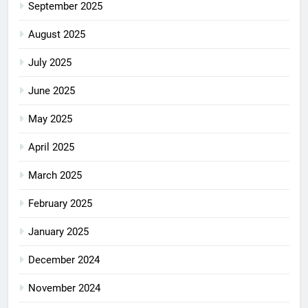
September 2025
August 2025
July 2025
June 2025
May 2025
April 2025
March 2025
February 2025
January 2025
December 2024
November 2024