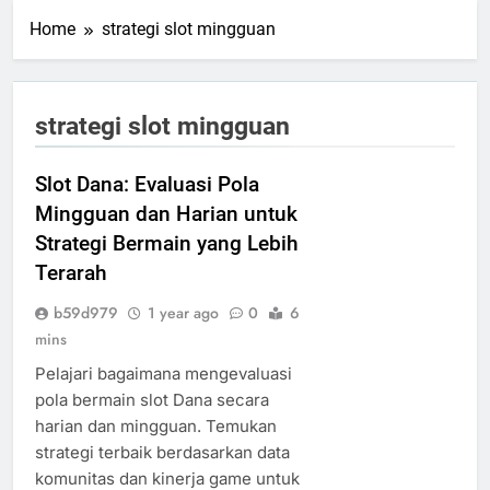
Home
strategi slot mingguan
strategi slot mingguan
Slot Dana: Evaluasi Pola
Mingguan dan Harian untuk
Strategi Bermain yang Lebih
Terarah
b59d979
1 year ago
0
6
mins
Pelajari bagaimana mengevaluasi
pola bermain slot Dana secara
harian dan mingguan. Temukan
strategi terbaik berdasarkan data
komunitas dan kinerja game untuk