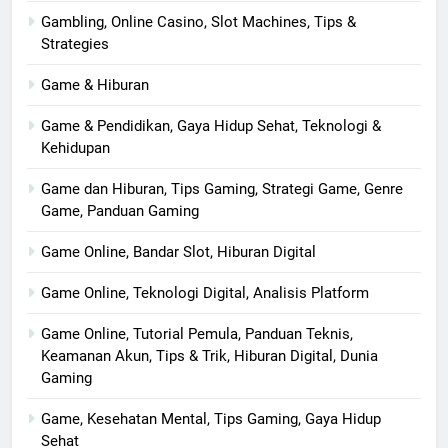
Gambling, Online Casino, Slot Machines, Tips &
Strategies
Game & Hiburan
Game & Pendidikan, Gaya Hidup Sehat, Teknologi &
Kehidupan
Game dan Hiburan, Tips Gaming, Strategi Game, Genre
Game, Panduan Gaming
Game Online, Bandar Slot, Hiburan Digital
Game Online, Teknologi Digital, Analisis Platform
Game Online, Tutorial Pemula, Panduan Teknis,
Keamanan Akun, Tips & Trik, Hiburan Digital, Dunia
Gaming
Game, Kesehatan Mental, Tips Gaming, Gaya Hidup
Sehat