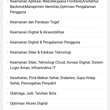
Keamanan Aplikasi Web,Rekayasa Frontend,Arsitektur
Backend,Manajemen Identitas,Optimasi Pengalaman
Pengguna
Keamanan dan Panduan Togel
Keamanan Digital & Aksesibilitas
Keamanan Digital & Pengalaman Pengguna
Keamanan Siber & Edukasi Teknologi
Keamanan Siber, Teknologi Cloud, Inovasi Digital, Sistem
Login Aman, Infrastruktur IT
Kesehatan, Pola Makan Sehat, Diabetes, Gaya Hidup
Sehat, Pencegahan Penyakit
Olahraga, Judi, Taruhan Bola
Optimasi Akses Digital