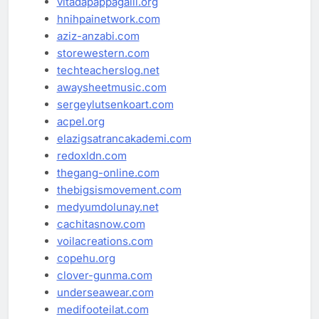
vitadapappagalli.org
hnihpainetwork.com
aziz-anzabi.com
storewestern.com
techteacherslog.net
awaysheetmusic.com
sergeylutsenkoart.com
acpel.org
elazigsatrancakademi.com
redoxldn.com
thegang-online.com
thebigsismovement.com
medyumdolunay.net
cachitasnow.com
voilacreations.com
copehu.org
clover-gunma.com
underseawear.com
medifooteilat.com