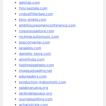
getindx.com
fimcoestate.com
cndustfilterbag.com
bios-shield.com
ambitiouswomenconference.com
czgunsusastore.com
nickmarzullomusic.com
popconverter.com
janalees.com
daniello-store.com
anninhvps.com
hashtaggadgetz.com
imageuploading.net
edureaders.com
production-matsumoto.com
palabranueva.org
jardindetasoeur.org
journalspotting.com
acharipickle.com