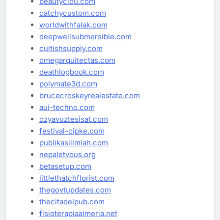
beautyclou.com
catchycustom.com
worldwithfalak.com
deepwellsubmersible.com
cultishsupply.com
omegarquitectas.com
deathlogbook.com
polymate3d.com
brucecroskeyrealestate.com
aui-techno.com
ozyavuztesisat.com
festival-cipke.com
publikasiilmiah.com
nepaletvous.org
betasetup.com
littlethatchflorist.com
thegovtupdates.com
thecitadelpub.com
fisioterapiaalmeria.net