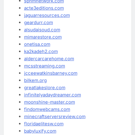
sphmnetwork.com
acte3editions.com
jaguarresources.com
geardurr.com
alsudaisoud.com
mimarestore.com
onetisa.com
ka2kadeh2.com
aldercarcarehome.com
mcsstreaming.com
jcceewatkinsbarney.com
bilkem.org
greatlakeslore.com
infinitelyadaydreamer.com
moonshine-master.com
findomwebcams.com
minecraftserversreview.com
floridaelitesw.com
babyluxify.com