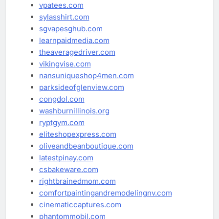
vpatees.com
sylasshirt.com
sgvapesghub.com
learnpaidmedia.com
theaveragedriver.com
vikingvise.com
nansuniqueshop4men.com
parksideofglenview.com
congdol.com
washburnillinois.org
ryptgym.com
eliteshopexpress.com
oliveandbeanboutique.com
latestpinay.com
csbakeware.com
rightbrainedmom.com
comfortpaintingandremodelingnv.com
cinematiccaptures.com
phantommobil.com