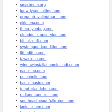
smartmum.org
jgowdyconsulting.com
oregontravelingtours.com
ekimena.com
thecrayonbug.com
clouddesktopservice.com
bitlink-defi.com
systemgoodcondition.com
littledittle.com
tawara-an.com
windowinstallationmidlandtx.com
nano-loo.com
poleaholic.com
baco-music.com
toepferlaedchen.com
radioencuentros.com
southeastbeautifulkratom.com
janimakinen.com