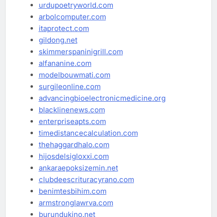
urdupoetryworld.com
arbolcomputer.com
itaprotect.com
gildong.net
skimmerspaninigrill.com
alfananine.com
modelbouwmati.com
surgileonline.com
advancingbioelectronicmedicine.org
blacklinenews.com
enterpriseapts.com
timedistancecalculation.com
thehaggardhalo.com
hijosdelsigloxxi.com
ankaraepoksizemin.net
clubdeescrituracyrano.com
benimtesbihim.com
armstronglawrva.com
burundukino.net