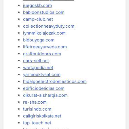
juegoskb.com
babloonstudios.com
camp-club.net
collectionheavyduty.com
lynnmikolajczak.com
bidouyoga.com
lifetreeayurveda.com
graftoutdoors.com
cars-sell.net
wartapedia.net
yarmouktvsat.com
hidalgoelectrodomesticos.com
edificiodelicias.com
dikurat-alsharqia.com
re-sha.com
turisindo.com
callgirlskolkata.net
top-touch.net