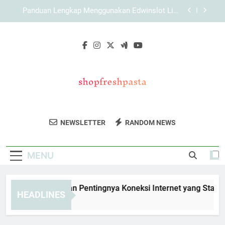
Skip
EDWINSLOT Login: Analisis Akses dari Sisi
to
Kecepatan dan Kemudahan
content
Login Edwinslot dan Pentingnya Memilih Akses
yang Tepat untuk Pengguna
TIARA4D Login dan Pentingnya Koneksi Internet
yang Stabil untuk Akses Lebih Lancar
Panduan Lengkap Menggunakan Edwinslot Link
Alternatif Tanpa Kendala Akses
EDWINSLOT Login: Analisis Akses dari Sisi
Kecepatan dan Kemudahan
Shop Fresh
Nikmati Pasta Segar Dan Bahan Masakan
Login Edwinslot dan Pentingnya Memilih Akses
NEWSLETTER
RANDOM NEWS
Pasta
yang Tepat untuk Pengguna
Khas Italia Dari Shop Fresh Pasta. Untuk
Pengalaman Kuliner Yang Otentik.
MENU
ARA4D Login dan Pentingnya Koneksi Internet yang Stabil unt
HEADLINES
Weeks Ago