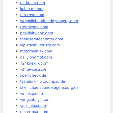
darkriser.com
kabmart.com
terarose.com
wrapallaboutitanddyehappy.com
trendvonal.com
positivityloop.com
thelgservicecenter.com
vipistanbulturizm.com
motormaniax.com
dailyjonomot.com
724bileklik.com
white-parts.de
xpertcheck.de
tastatur-mit-touchpad.de
st-michaelsbund-regensburg.de
wmekip.com
wingsnbags.com
vulkanlux.com
uman-map.com