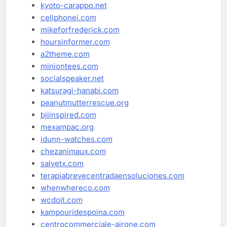
kyoto-carappo.net
cellphonei.com
mikeforfrederick.com
hoursinformer.com
a2theme.com
miniontees.com
socialspeaker.net
katsuragi-hanabi.com
peanutmutterrescue.org
bjjinspired.com
mexampac.org
idunn-watches.com
chezanimaux.com
salvetx.com
terapiabrevecentradaensoluciones.com
whenwhereco.com
wcdoit.com
kampouridespoina.com
centrocommerciale-airone.com