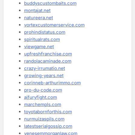
buddyscustombaits.com
montajat.net
natureera.net
vortexcustomerservice.com
prohindistatus.com
spiritualrats.com
viewgame.net
upfreshfranchise.com
randolacaminade.com
crazy-irrumatio.net
growing-years.net
corinneb-arthurimmo.com
pro-du-code.com
ajfuryfight.com
marchempls.com
toyotabornforthis.com
nurmuizaspils.com
latestserialgossip.com
venesemmorganlaw.com