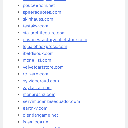
pouceencm.net
spherequotes.com
skinhauss.com
testakw.com
sia-architecture.com
onshoesfactoryoutletstore.com
lojaalohaexpress.com
ibeldisouk.com
monellisi.com
velvetcartstore.com
ro-zero.com
sylvieperaud.com
zaykastar.com
menardsnz.com
servimudanzasecuador.com
earth-v.com
diendangame.net
islamioda.net