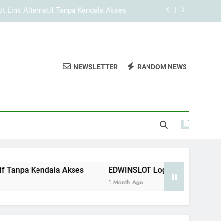
 Link Alternatif Tanpa Kendala Akses
es dari Sisi Kecepatan dan Kemudahan
ilih Akses yang Tepat untuk Pengguna
NEWSLETTER
RANDOM NEWS
 yang Stabil untuk Akses Lebih Lancar
 Link Alternatif Tanpa Kendala Akses
ta. Untuk Pengalaman Kuliner Yang Otentik.
es dari Sisi Kecepatan dan Kemudahan
ilih Akses yang Tepat untuk Pengguna
ndala Akses
EDWINSLOT Login: Analisis Akses dari Sis
1 Month Ago