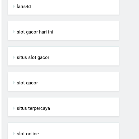
laris4d
slot gacor hari ini
situs slot gacor
slot gacor
situs terpercaya
slot online