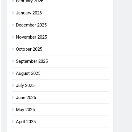
February 2026
January 2026
December 2025
November 2025
October 2025
September 2025
August 2025
July 2025
June 2025
May 2025
April 2025