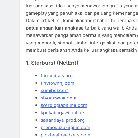
luar angkasa tidak hanya menawarkan grafis yang m
gameplay yang penuh aksi dan peluang kemenanga
Dalam artikel ini, kami akan membahas beberapa
sl
petualangan luar angkasa
terbaik yang wajib Anda 
menawarkan pengalaman bermain yang mendalam d
yang menarik, simbol-simbol intergalaksi, dan pote
membuat perjalanan Anda ke luar angkasa semakin 
1.
Starburst (NetEnt)
turquoises.org
tinytownnj.com
sumibol.com
styogawear.com
sofrologiaonline.com
kpukabngawi.online
sanandaya-prod.org
promosuzukiignis.com
pickbestheadsets.com