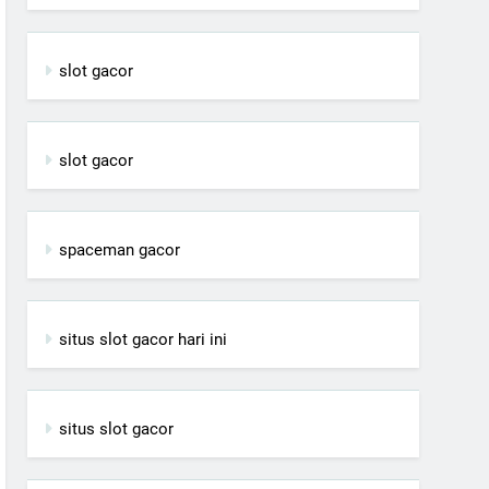
slot gacor
slot gacor
spaceman gacor
situs slot gacor hari ini
situs slot gacor