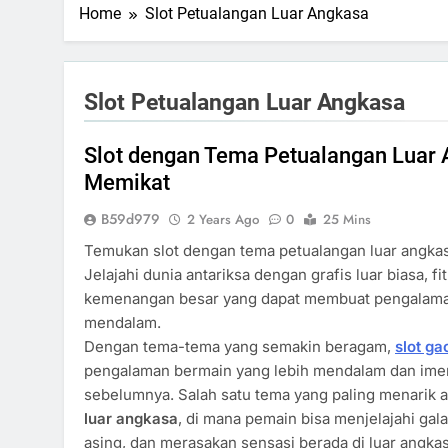
Home
Slot Petualangan Luar Angkasa
Slot Petualangan Luar Angkasa
Slot dengan Tema Petualangan Luar
Memikat
B59d979
2 Years Ago
0
25 Mins
Temukan slot dengan tema petualangan luar angka
Jelajahi dunia antariksa dengan grafis luar biasa, f
kemenangan besar yang dapat membuat pengalama
mendalam.
Dengan tema-tema yang semakin beragam,
slot ga
pengalaman bermain yang lebih mendalam dan imer
sebelumnya. Salah satu tema yang paling menarik 
luar angkasa
, di mana pemain bisa menjelajahi gal
asing, dan merasakan sensasi berada di luar angka