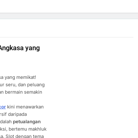
 Angkasa yang
sa yang memikat!
itur seru, dan peluang
n bermain semakin
cor
kini menawarkan
sif daripada
adalah
petualangan
aksi, bertemu makhluk
sa. Slot dengan tema