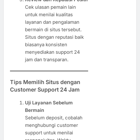
Cek ulasan pemain lain
untuk menilai kualitas
layanan dan pengalaman
bermain di situs tersebut.
Situs dengan reputasi baik
biasanya konsisten
menyediakan support 24
jam dan transparan.
Tips Memilih Situs dengan
Customer Support 24 Jam
Uji Layanan Sebelum
Bermain
Sebelum deposit, cobalah
menghubungi customer
support untuk menilai