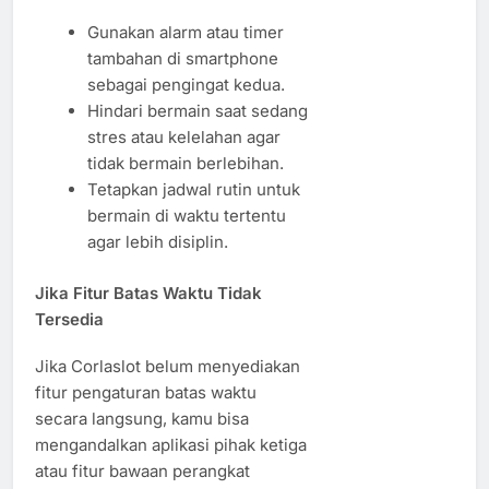
Gunakan alarm atau timer
tambahan di smartphone
sebagai pengingat kedua.
Hindari bermain saat sedang
stres atau kelelahan agar
tidak bermain berlebihan.
Tetapkan jadwal rutin untuk
bermain di waktu tertentu
agar lebih disiplin.
Jika Fitur Batas Waktu Tidak
Tersedia
Jika Corlaslot belum menyediakan
fitur pengaturan batas waktu
secara langsung, kamu bisa
mengandalkan aplikasi pihak ketiga
atau fitur bawaan perangkat