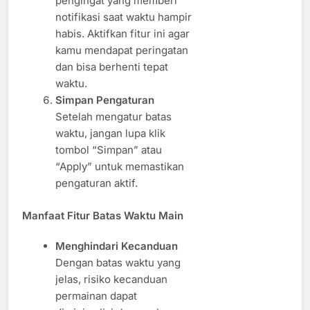
pengingat yang memberi
notifikasi saat waktu hampir
habis. Aktifkan fitur ini agar
kamu mendapat peringatan
dan bisa berhenti tepat
waktu.
Simpan Pengaturan
Setelah mengatur batas
waktu, jangan lupa klik
tombol “Simpan” atau
“Apply” untuk memastikan
pengaturan aktif.
Manfaat Fitur Batas Waktu Main
Menghindari Kecanduan
Dengan batas waktu yang
jelas, risiko kecanduan
permainan dapat