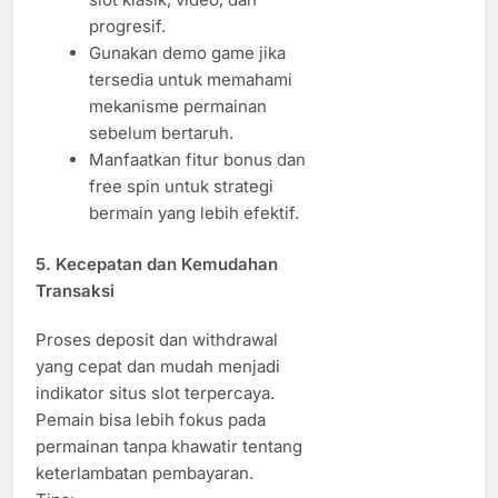
progresif.
Gunakan demo game jika
tersedia untuk memahami
mekanisme permainan
sebelum bertaruh.
Manfaatkan fitur bonus dan
free spin untuk strategi
bermain yang lebih efektif.
5. Kecepatan dan Kemudahan
Transaksi
Proses deposit dan withdrawal
yang cepat dan mudah menjadi
indikator situs slot terpercaya.
Pemain bisa lebih fokus pada
permainan tanpa khawatir tentang
keterlambatan pembayaran.