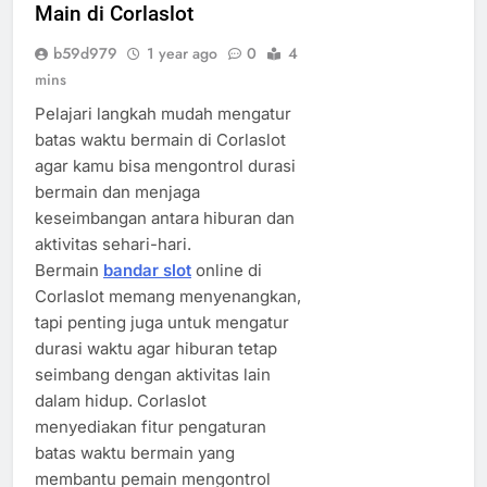
Main di Corlaslot
b59d979
1 year ago
0
4
mins
Pelajari langkah mudah mengatur
batas waktu bermain di Corlaslot
agar kamu bisa mengontrol durasi
bermain dan menjaga
keseimbangan antara hiburan dan
aktivitas sehari-hari.
Bermain
bandar slot
online di
Corlaslot memang menyenangkan,
tapi penting juga untuk mengatur
durasi waktu agar hiburan tetap
seimbang dengan aktivitas lain
dalam hidup. Corlaslot
menyediakan fitur pengaturan
batas waktu bermain yang
membantu pemain mengontrol