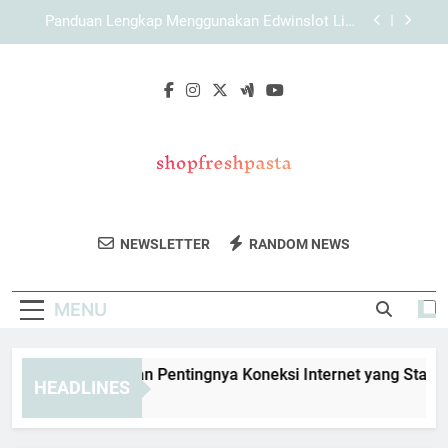
Skip
EDWINSLOT Login: Analisis Akses dari Sisi
to
Kecepatan dan Kemudahan
content
Login Edwinslot dan Pentingnya Memilih Akses
yang Tepat untuk Pengguna
TIARA4D Login dan Pentingnya Koneksi Internet
yang Stabil untuk Akses Lebih Lancar
Panduan Lengkap Menggunakan Edwinslot Link
Alternatif Tanpa Kendala Akses
EDWINSLOT Login: Analisis Akses dari Sisi
Kecepatan dan Kemudahan
Shop Fresh
Nikmati Pasta Segar Dan Bahan Masakan
Login Edwinslot dan Pentingnya Memilih Akses
NEWSLETTER
RANDOM NEWS
Pasta
yang Tepat untuk Pengguna
Khas Italia Dari Shop Fresh Pasta. Untuk
Pengalaman Kuliner Yang Otentik.
MENU
ARA4D Login dan Pentingnya Koneksi Internet yang Stabil unt
HEADLINES
Weeks Ago