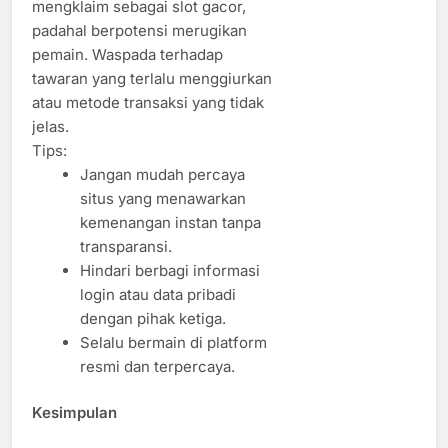
mengklaim sebagai slot gacor,
padahal berpotensi merugikan
pemain. Waspada terhadap
tawaran yang terlalu menggiurkan
atau metode transaksi yang tidak
jelas.
Tips:
Jangan mudah percaya
situs yang menawarkan
kemenangan instan tanpa
transparansi.
Hindari berbagi informasi
login atau data pribadi
dengan pihak ketiga.
Selalu bermain di platform
resmi dan terpercaya.
Kesimpulan