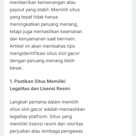
memberikan kemenangan atau
payout yang stabil. Memilih situs
yang tepat tidak hanya
meningkatkan peluang menang,
tetapi juga memastikan keamanan
dan kenyamanan saat bermain.
Artikel ini akan membahas tips
mengidentifikasi situs slot gacor
dengan peluang menang lebih
besar.
1. Pastikan Situs Memiliki
Legalitas dan Lisensi Resmi
Langkah pertama dalam memilih
situs slot gacor adalah memastikan
legalitas platform. Situs yang
memiliki lisensi resmi dari otoritas
perjudian atau lembaga pengawas