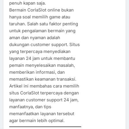
penuh kapan saja.
Bermain CorlaSlot online bukan
hanya soal memilih game atau
taruhan. Salah satu faktor penting
untuk pengalaman bermain yang
aman dan nyaman adalah
dukungan customer support. Situs
yang terpercaya menyediakan
layanan 24 jam untuk membantu
pemain menyelesaikan masalah,
memberikan informasi, dan
memastikan keamanan transaksi.
Artikel ini membahas cara memilih
situs CorlaSlot terpercaya dengan
layanan customer support 24 jam,
manfaatnya, dan tips
memanfaatkan layanan tersebut
agar bermain lebih optimal.