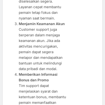
diselesaikan segera.
Layanan cepat membantu
pemain tetap fokus dan
nyaman saat bermain.
Menjamin Keamanan Akun
Customer support juga
berperan dalam menjaga
keamanan akun. Jika ada
aktivitas mencurigakan,
pemain dapat segera
melapor dan mendapatkan
bantuan untuk melindungi
data pribadi dan modal.
Memberikan Informasi
Bonus dan Promo
Tim support dapat
menjelaskan syarat dan
ketentuan bonus, membantu
pemain memanfaatkan