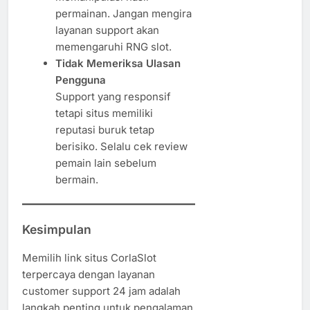
permainan. Jangan mengira
layanan support akan
memengaruhi RNG slot.
Tidak Memeriksa Ulasan
Pengguna
Support yang responsif
tetapi situs memiliki
reputasi buruk tetap
berisiko. Selalu cek review
pemain lain sebelum
bermain.
Kesimpulan
Memilih link situs CorlaSlot
terpercaya dengan layanan
customer support 24 jam adalah
langkah penting untuk pengalaman