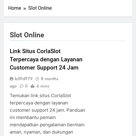
Home
Slot Online
Slot Online
Link Situs CorlaSlot
Terpercaya dengan Layanan
Customer Support 24 Jam
b59d979
8 months
ago
0
6 mins
Temukan link situs CorlaSlot
terpercaya dengan layanan
customer support 24 jam. Panduan
ini membantu pemain
mendapatkan pengalaman bermain
aman, nyaman, dan dukungan