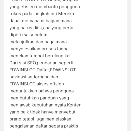
yang efisien membantu pengguna
fokus pada langkah inti.Mereka
dapat memahami bagian mana
yang harus diisi,apa yang perlu
diperiksa sebelum
melanjutkan,dan bagaimana
menyelesaikan proses tanpa
menekan tombol berulang kali.
Dari sisi SEO,pencarian seperti
EDWINSLOT Daftar,EDWINSLOT
navigasi sederhana,dan
EDWINSLOT akses efisien
menunjukkan bahwa pengguna
membutuhkan panduan yang
menjawab kebutuhan nyata.Konten
yang baik tidak hanya menyebut
brand,tetapi juga menjelaskan
pengalaman daftar secara praktis