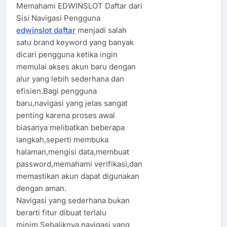
Memahami EDWINSLOT Daftar dari
Sisi Navigasi Pengguna
edwinslot daftar
menjadi salah
satu brand keyword yang banyak
dicari pengguna ketika ingin
memulai akses akun baru dengan
alur yang lebih sederhana dan
efisien.Bagi pengguna
baru,navigasi yang jelas sangat
penting karena proses awal
biasanya melibatkan beberapa
langkah,seperti membuka
halaman,mengisi data,membuat
password,memahami verifikasi,dan
memastikan akun dapat digunakan
dengan aman.
Navigasi yang sederhana bukan
berarti fitur dibuat terlalu
minim.Sebaliknya,navigasi yang