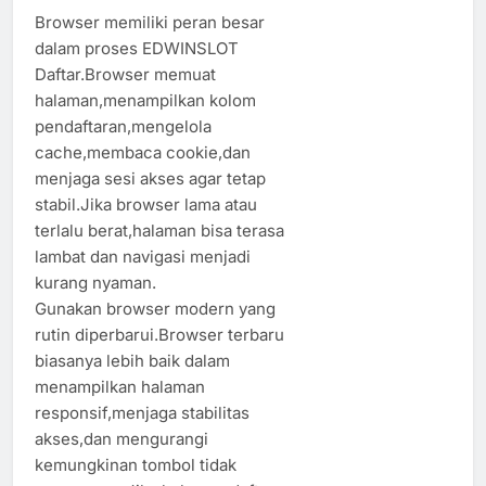
Browser memiliki peran besar
dalam proses EDWINSLOT
Daftar.Browser memuat
halaman,menampilkan kolom
pendaftaran,mengelola
cache,membaca cookie,dan
menjaga sesi akses agar tetap
stabil.Jika browser lama atau
terlalu berat,halaman bisa terasa
lambat dan navigasi menjadi
kurang nyaman.
Gunakan browser modern yang
rutin diperbarui.Browser terbaru
biasanya lebih baik dalam
menampilkan halaman
responsif,menjaga stabilitas
akses,dan mengurangi
kemungkinan tombol tidak