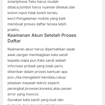
smartphone.Teks harus mudah
dibaca,tombol harus nyaman ditekan,dan
kolom input tidak boleh terlalu
kecil.Pengalaman mobile yang baik
membuat proses daftar terasa lebih
praktis.
Keamanan Akun Setelah Proses
Daftar
Keamanan akun harus diperhatikan sejak
awal.Jangan membagikan kata sandi
kepada siapa pun.Kata sandi adalah
informasi pribadi yang tidak perlu
diberikan dalam proses bantuan apa
pun.Jika mengalami kendala,cukup
jelaskan masalah teknis seperti
perangkat,browser,koneksi,atau pesan
error yang muncul.
Gunakan kata sandi yang kuat dan