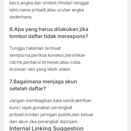
kecil,angka,dan simbol.Hindari tanggal
lahir,nama pribadi,atau urutan angka
sederhana.
6.Apa yang harus dilakukan jika
tombol daftar tidak merespons?
Tunggu halaman termuat
sempurna,periksa koneksi,bersihkan
cache,perbarui browser,atau coba
browser lain yang lebih stabil.
7.Bagaimana menjaga akun
setelah daftar?
Jangan membagikan kata sandi,aktifkan
kunci layar,gunakan perangkat
pribadi,hindari jaringan publik,dan keluar
dari akun jika perangkat dipinjam.
Internal Linking Suggestion