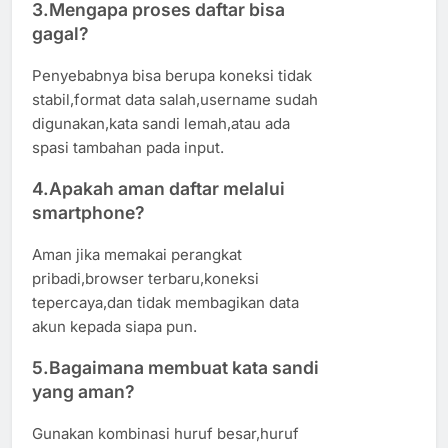
3.Mengapa proses daftar bisa
gagal?
Penyebabnya bisa berupa koneksi tidak
stabil,format data salah,username sudah
digunakan,kata sandi lemah,atau ada
spasi tambahan pada input.
4.Apakah aman daftar melalui
smartphone?
Aman jika memakai perangkat
pribadi,browser terbaru,koneksi
tepercaya,dan tidak membagikan data
akun kepada siapa pun.
5.Bagaimana membuat kata sandi
yang aman?
Gunakan kombinasi huruf besar,huruf