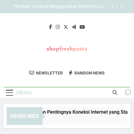
Skip
EDWINSLOT Login: Analisis Akses dari Sisi
to
Kecepatan dan Kemudahan
content
Login Edwinslot dan Pentingnya Memilih Akses
yang Tepat untuk Pengguna
TIARA4D Login dan Pentingnya Koneksi Internet
yang Stabil untuk Akses Lebih Lancar
Panduan Lengkap Menggunakan Edwinslot Link
Alternatif Tanpa Kendala Akses
EDWINSLOT Login: Analisis Akses dari Sisi
Kecepatan dan Kemudahan
Shop Fresh
Nikmati Pasta Segar Dan Bahan Masakan
Login Edwinslot dan Pentingnya Memilih Akses
NEWSLETTER
RANDOM NEWS
Pasta
yang Tepat untuk Pengguna
Khas Italia Dari Shop Fresh Pasta. Untuk
Pengalaman Kuliner Yang Otentik.
MENU
ARA4D Login dan Pentingnya Koneksi Internet yang Stabil unt
HEADLINES
Month Ago