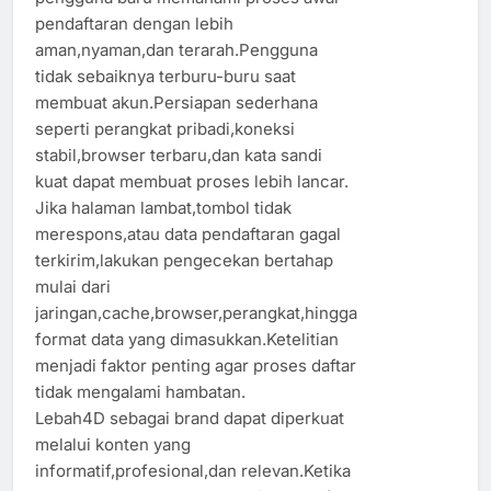
pendaftaran dengan lebih
aman,nyaman,dan terarah.Pengguna
tidak sebaiknya terburu-buru saat
membuat akun.Persiapan sederhana
seperti perangkat pribadi,koneksi
stabil,browser terbaru,dan kata sandi
kuat dapat membuat proses lebih lancar.
Jika halaman lambat,tombol tidak
merespons,atau data pendaftaran gagal
terkirim,lakukan pengecekan bertahap
mulai dari
jaringan,cache,browser,perangkat,hingga
format data yang dimasukkan.Ketelitian
menjadi faktor penting agar proses daftar
tidak mengalami hambatan.
Lebah4D sebagai brand dapat diperkuat
melalui konten yang
informatif,profesional,dan relevan.Ketika