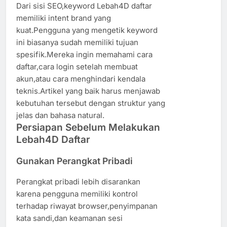
Dari sisi SEO,keyword Lebah4D daftar
memiliki intent brand yang
kuat.Pengguna yang mengetik keyword
ini biasanya sudah memiliki tujuan
spesifik.Mereka ingin memahami cara
daftar,cara login setelah membuat
akun,atau cara menghindari kendala
teknis.Artikel yang baik harus menjawab
kebutuhan tersebut dengan struktur yang
jelas dan bahasa natural.
Persiapan Sebelum Melakukan
Lebah4D Daftar
Gunakan Perangkat Pribadi
Perangkat pribadi lebih disarankan
karena pengguna memiliki kontrol
terhadap riwayat browser,penyimpanan
kata sandi,dan keamanan sesi