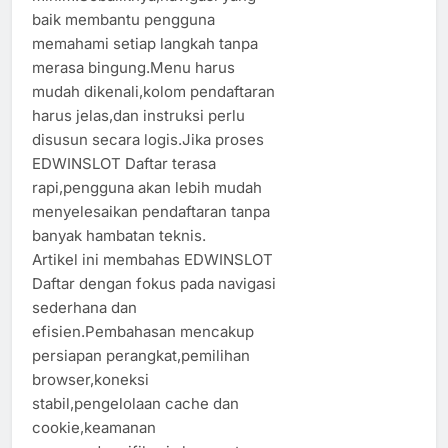
baik membantu pengguna
memahami setiap langkah tanpa
merasa bingung.Menu harus
mudah dikenali,kolom pendaftaran
harus jelas,dan instruksi perlu
disusun secara logis.Jika proses
EDWINSLOT Daftar terasa
rapi,pengguna akan lebih mudah
menyelesaikan pendaftaran tanpa
banyak hambatan teknis.
Artikel ini membahas EDWINSLOT
Daftar dengan fokus pada navigasi
sederhana dan
efisien.Pembahasan mencakup
persiapan perangkat,pemilihan
browser,koneksi
stabil,pengelolaan cache dan
cookie,keamanan