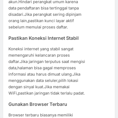
akun.Hindari perangkat umum karena
data pendaftaran bisa tertinggal tanpa
disadari.Jika perangkat sering dipinjam
orang lain,pastikan kunci layar aktif
sebelum memulai proses daftar.
Pastikan Koneksi Internet Stabil
Koneksi internet yang stabil sangat
memengaruhi kelancaran proses
daftar.Jika jaringan terputus saat mengisi
data,halaman bisa gagal memproses
informasi atau harus dimuat ulang.Jika
menggunakan data seluler,pilih lokasi
dengan sinyal kuat.Jika memakai
WiFi,pastikan jaringan tidak terlalu padat.
Gunakan Browser Terbaru
Browser terbaru biasanya memiliki