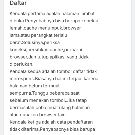
Daftar
Kendala pertama adalah halaman lambat
dibuka.Penyebabnya bisa berupa koneksi
lemah,cache menumpuk,browser
lama,atau perangkat terlalu
berat.Solusinya,periksa
koneksi,bersihkan cache,perbarui
browser,dan tutup aplikasi yang tidak
diperlukan.
Kendala kedua adalah tombol daftar tidak
merespons.Biasanya hal ini terjadi karena
halaman belum termuat
sempurna.Tunggu beberapa saat
sebelum menekan tombol.Jika tetap
bermasalah,coba muat ulang halaman
atau gunakan browser lain.
Kendala ketiga adalah data pendaftaran
tidak diterima.Penyebabnya bisa berupa