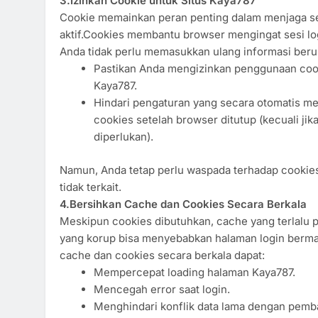
3.Izinkan Cookie untuk Situs Kaya787
Cookie memainkan peran penting dalam menjaga ses
aktif.Cookies membantu browser mengingat sesi l
Anda tidak perlu memasukkan ulang informasi berula
Pastikan Anda mengizinkan penggunaan cook
Kaya787.
Hindari pengaturan yang secara otomatis 
cookies setelah browser ditutup (kecuali jik
diperlukan).
Namun, Anda tetap perlu waspada terhadap cookies
tidak terkait.
4.Bersihkan Cache dan Cookies Secara Berkala
Meskipun cookies dibutuhkan, cache yang terlalu 
yang korup bisa menyebabkan halaman login berm
cache dan cookies secara berkala dapat:
Mempercepat loading halaman Kaya787.
Mencegah error saat login.
Menghindari konflik data lama dengan pemba