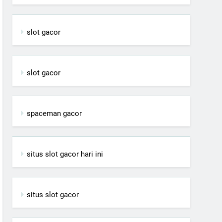
slot gacor
slot gacor
spaceman gacor
situs slot gacor hari ini
situs slot gacor