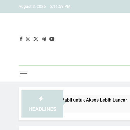
Skip
August 8, 2026
5:12:00 PM
to
content
Sho
Nikmati P
 Internet yang Stabil untuk Akses Lebih Lancar
Pandua
1 Month
HEADLINES