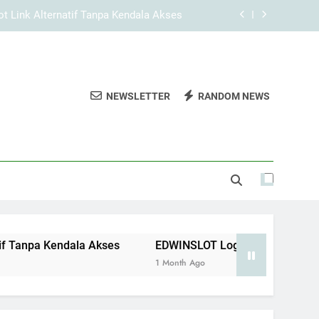
 Link Alternatif Tanpa Kendala Akses
es dari Sisi Kecepatan dan Kemudahan
ilih Akses yang Tepat untuk Pengguna
NEWSLETTER
RANDOM NEWS
 yang Stabil untuk Akses Lebih Lancar
 Link Alternatif Tanpa Kendala Akses
ta. Untuk Pengalaman Kuliner Yang Otentik.
es dari Sisi Kecepatan dan Kemudahan
ilih Akses yang Tepat untuk Pengguna
dala Akses
EDWINSLOT Login: Analisis Akses dari Sis
1 Month Ago