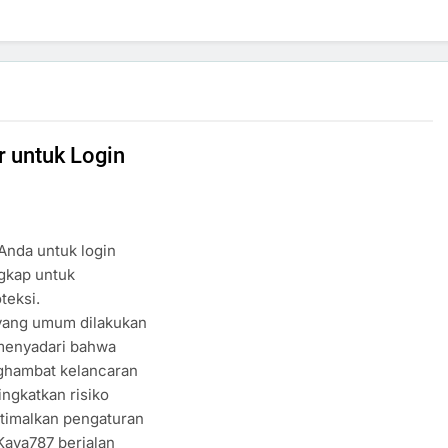
 untuk Login
Anda untuk login
gkap untuk
teksi.
 yang umum dilakukan
menyadari bahwa
ghambat kelancaran
ngkatkan risiko
timalkan pengaturan
Kaya787 berjalan