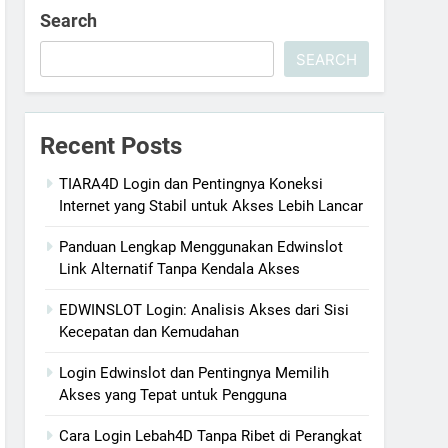
Search
SEARCH
Recent Posts
TIARA4D Login dan Pentingnya Koneksi
Internet yang Stabil untuk Akses Lebih Lancar
Panduan Lengkap Menggunakan Edwinslot
Link Alternatif Tanpa Kendala Akses
EDWINSLOT Login: Analisis Akses dari Sisi
Kecepatan dan Kemudahan
Login Edwinslot dan Pentingnya Memilih
Akses yang Tepat untuk Pengguna
Cara Login Lebah4D Tanpa Ribet di Perangkat