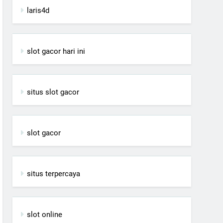
laris4d
slot gacor hari ini
situs slot gacor
slot gacor
situs terpercaya
slot online