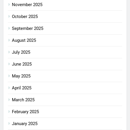
November 2025
October 2025
September 2025
August 2025
July 2025
June 2025
May 2025
April 2025
March 2025
February 2025
January 2025