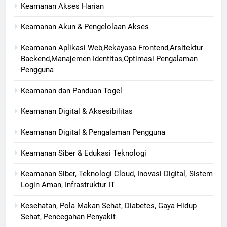
Keamanan Akses Harian
Keamanan Akun & Pengelolaan Akses
Keamanan Aplikasi Web,Rekayasa Frontend,Arsitektur
Backend,Manajemen Identitas,Optimasi Pengalaman
Pengguna
Keamanan dan Panduan Togel
Keamanan Digital & Aksesibilitas
Keamanan Digital & Pengalaman Pengguna
Keamanan Siber & Edukasi Teknologi
Keamanan Siber, Teknologi Cloud, Inovasi Digital, Sistem
Login Aman, Infrastruktur IT
Kesehatan, Pola Makan Sehat, Diabetes, Gaya Hidup
Sehat, Pencegahan Penyakit