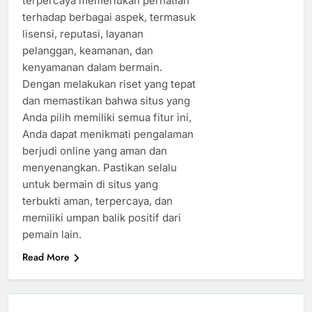
terpercaya memerlukan perhatian
terhadap berbagai aspek, termasuk
lisensi, reputasi, layanan
pelanggan, keamanan, dan
kenyamanan dalam bermain.
Dengan melakukan riset yang tepat
dan memastikan bahwa situs yang
Anda pilih memiliki semua fitur ini,
Anda dapat menikmati pengalaman
berjudi online yang aman dan
menyenangkan. Pastikan selalu
untuk bermain di situs yang
terbukti aman, terpercaya, dan
memiliki umpan balik positif dari
pemain lain.
Read More