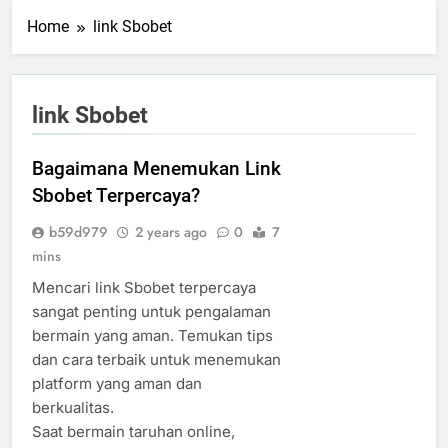
Home
link Sbobet
link Sbobet
Bagaimana Menemukan Link
Sbobet Terpercaya?
b59d979
2 years ago
0
7
mins
Mencari link Sbobet terpercaya
sangat penting untuk pengalaman
bermain yang aman. Temukan tips
dan cara terbaik untuk menemukan
platform yang aman dan
berkualitas.
Saat bermain taruhan online,