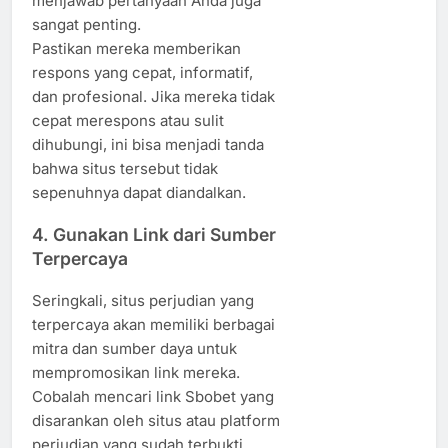
menjawab pertanyaan Anda juga
sangat penting.
Pastikan mereka memberikan
respons yang cepat, informatif,
dan profesional. Jika mereka tidak
cepat merespons atau sulit
dihubungi, ini bisa menjadi tanda
bahwa situs tersebut tidak
sepenuhnya dapat diandalkan.
4.
Gunakan Link dari Sumber
Terpercaya
Seringkali, situs perjudian yang
terpercaya akan memiliki berbagai
mitra dan sumber daya untuk
mempromosikan link mereka.
Cobalah mencari link Sbobet yang
disarankan oleh situs atau platform
perjudian yang sudah terbukti