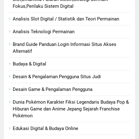
Fokus,Perilaku Sistem Digital
Analisis Slot Digital / Statistik dan Teori Permainan
Analisis Teknologi Permainan
Brand Guide Panduan Login Informasi Situs Akses
Alternatif
Budaya & Digital
Desain & Pengalaman Pengguna Situs Judi
Desain Game & Pengalaman Pengguna
Dunia Pokémon Karakter Fiksi Legendaris Budaya Pop &
Hiburan Game dan Anime Jepang Sejarah Franchise
Pokémon
Edukasi Digital & Budaya Online