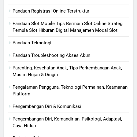
Panduan Registrasi Online Terstruktur
Panduan Slot Mobile Tips Bermain Slot Online Strategi
Pemula Slot Hiburan Digital Manajemen Modal Slot
Panduan Teknologi
Panduan Troubleshooting Akses Akun
Parenting, Kesehatan Anak, Tips Perkembangan Anak,
Musim Hujan & Dingin
Pengalaman Pengguna, Teknologi Permainan, Keamanan
Platform
Pengembangan Diri & Komunikasi
Pengembangan Diri, Kemandirian, Psikologi, Adaptasi,
Gaya Hidup