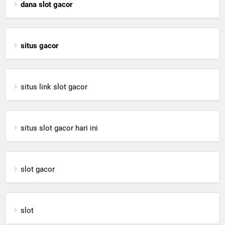
dana slot gacor
situs gacor
situs link slot gacor
situs slot gacor hari ini
slot gacor
slot