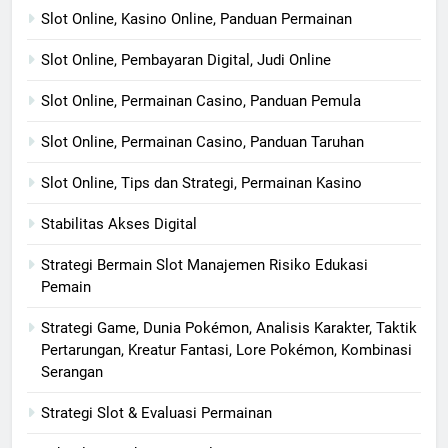
Slot Online, Kasino Online, Panduan Permainan
Slot Online, Pembayaran Digital, Judi Online
Slot Online, Permainan Casino, Panduan Pemula
Slot Online, Permainan Casino, Panduan Taruhan
Slot Online, Tips dan Strategi, Permainan Kasino
Stabilitas Akses Digital
Strategi Bermain Slot Manajemen Risiko Edukasi
Pemain
Strategi Game, Dunia Pokémon, Analisis Karakter, Taktik
Pertarungan, Kreatur Fantasi, Lore Pokémon, Kombinasi
Serangan
Strategi Slot & Evaluasi Permainan