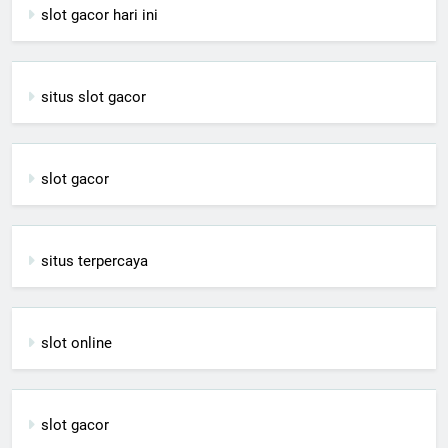
slot gacor hari ini
situs slot gacor
slot gacor
situs terpercaya
slot online
slot gacor