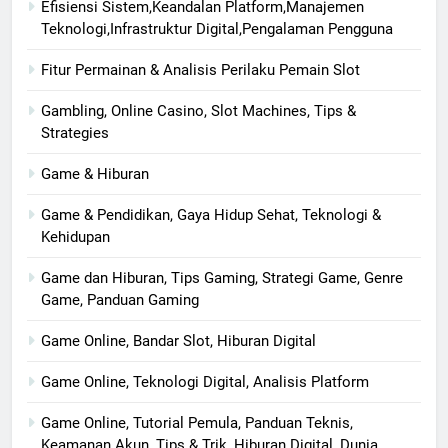
Efisiensi Sistem,Keandalan Platform,Manajemen
Teknologi,Infrastruktur Digital,Pengalaman Pengguna
Fitur Permainan & Analisis Perilaku Pemain Slot
Gambling, Online Casino, Slot Machines, Tips &
Strategies
Game & Hiburan
Game & Pendidikan, Gaya Hidup Sehat, Teknologi &
Kehidupan
Game dan Hiburan, Tips Gaming, Strategi Game, Genre
Game, Panduan Gaming
Game Online, Bandar Slot, Hiburan Digital
Game Online, Teknologi Digital, Analisis Platform
Game Online, Tutorial Pemula, Panduan Teknis,
Keamanan Akun, Tips & Trik, Hiburan Digital, Dunia