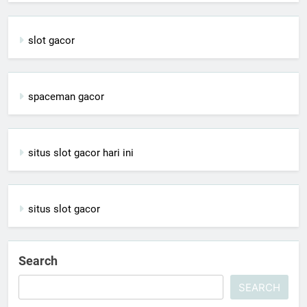
slot gacor
spaceman gacor
situs slot gacor hari ini
situs slot gacor
Search
SEARCH