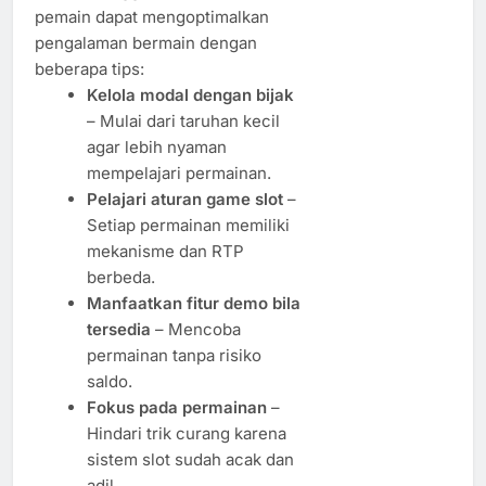
pemain dapat mengoptimalkan
pengalaman bermain dengan
beberapa tips:
Kelola modal dengan bijak
– Mulai dari taruhan kecil
agar lebih nyaman
mempelajari permainan.
Pelajari aturan game slot
–
Setiap permainan memiliki
mekanisme dan RTP
berbeda.
Manfaatkan fitur demo bila
tersedia
– Mencoba
permainan tanpa risiko
saldo.
Fokus pada permainan
–
Hindari trik curang karena
sistem slot sudah acak dan
adil.