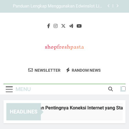
Skip
EDWINSLOT Login: Analisis Akses dari Sisi
to
Kecepatan dan Kemudahan
content
Login Edwinslot dan Pentingnya Memilih Akses
yang Tepat untuk Pengguna
TIARA4D Login dan Pentingnya Koneksi Internet
yang Stabil untuk Akses Lebih Lancar
Panduan Lengkap Menggunakan Edwinslot Link
Alternatif Tanpa Kendala Akses
EDWINSLOT Login: Analisis Akses dari Sisi
Kecepatan dan Kemudahan
Shop Fresh
Nikmati Pasta Segar Dan Bahan Masakan
Login Edwinslot dan Pentingnya Memilih Akses
NEWSLETTER
RANDOM NEWS
Pasta
yang Tepat untuk Pengguna
Khas Italia Dari Shop Fresh Pasta. Untuk
Pengalaman Kuliner Yang Otentik.
MENU
ARA4D Login dan Pentingnya Koneksi Internet yang Stabil unt
HEADLINES
Weeks Ago