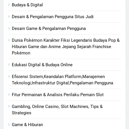
Budaya & Digital
Desain & Pengalaman Pengguna Situs Judi
Desain Game & Pengalaman Pengguna
Dunia Pokémon Karakter Fiksi Legendaris Budaya Pop &
Hiburan Game dan Anime Jepang Sejarah Franchise
Pokémon
Edukasi Digital & Budaya Online
Efisiensi Sistem,Keandalan Platform,Manajemen
Teknologi,Infrastruktur Digital,Pengalaman Pengguna
Fitur Permainan & Analisis Perilaku Pemain Slot
Gambling, Online Casino, Slot Machines, Tips &
Strategies
Game & Hiburan