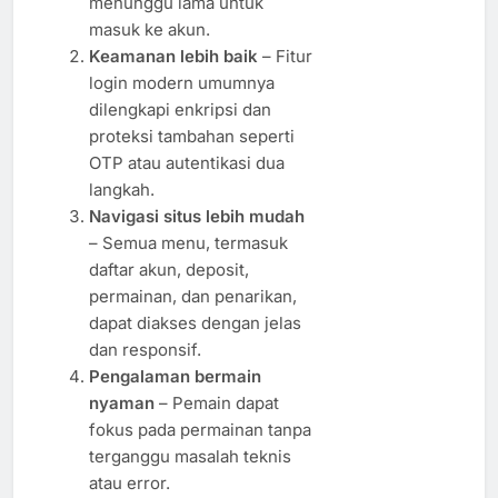
menunggu lama untuk
masuk ke akun.
Keamanan lebih baik
– Fitur
login modern umumnya
dilengkapi enkripsi dan
proteksi tambahan seperti
OTP atau autentikasi dua
langkah.
Navigasi situs lebih mudah
– Semua menu, termasuk
daftar akun, deposit,
permainan, dan penarikan,
dapat diakses dengan jelas
dan responsif.
Pengalaman bermain
nyaman
– Pemain dapat
fokus pada permainan tanpa
terganggu masalah teknis
atau error.