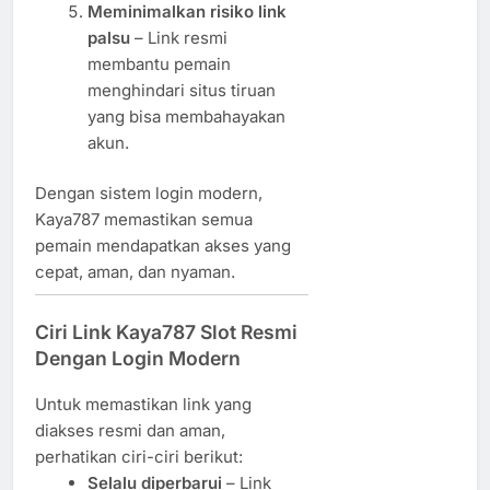
Meminimalkan risiko link
palsu
– Link resmi
membantu pemain
menghindari situs tiruan
yang bisa membahayakan
akun.
Dengan sistem login modern,
Kaya787 memastikan semua
pemain mendapatkan akses yang
cepat, aman, dan nyaman.
Ciri Link Kaya787 Slot Resmi
Dengan Login Modern
Untuk memastikan link yang
diakses resmi dan aman,
perhatikan ciri-ciri berikut:
Selalu diperbarui
– Link