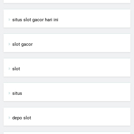
situs slot gacor hari ini
slot gacor
slot
situs
depo slot