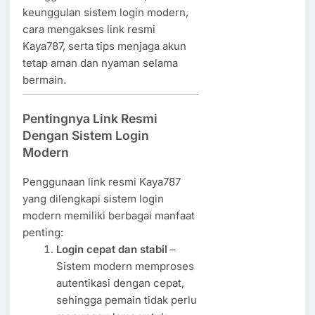
keunggulan sistem login modern,
cara mengakses link resmi
Kaya787, serta tips menjaga akun
tetap aman dan nyaman selama
bermain.
Pentingnya Link Resmi
Dengan Sistem Login
Modern
Penggunaan link resmi Kaya787
yang dilengkapi sistem login
modern memiliki berbagai manfaat
penting:
Login cepat dan stabil
–
Sistem modern memproses
autentikasi dengan cepat,
sehingga pemain tidak perlu