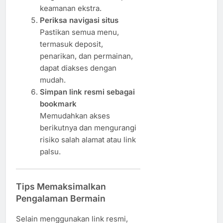
keamanan ekstra.
Periksa navigasi situs
Pastikan semua menu,
termasuk deposit,
penarikan, dan permainan,
dapat diakses dengan
mudah.
Simpan link resmi sebagai
bookmark
Memudahkan akses
berikutnya dan mengurangi
risiko salah alamat atau link
palsu.
Tips Memaksimalkan
Pengalaman Bermain
Selain menggunakan link resmi,