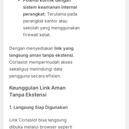
Potensi konflik dengan
sistem keamanan internal
perangkat:
Terutama pada
perangkat kantor atau
sekolah yang menggunakan
firewall ketat.
Dengan menyediakan
link yang
langsung aman tanpa ekstensi
,
Corlaslot mempermudah akses
sekaligus melindungi data
pengguna secara efisien.
Keunggulan Link Aman
Tanpa Ekstensi
1.
Langsung Siap Digunakan
Link Corlaslot bisa langsung
dibuka melalui browser seperti