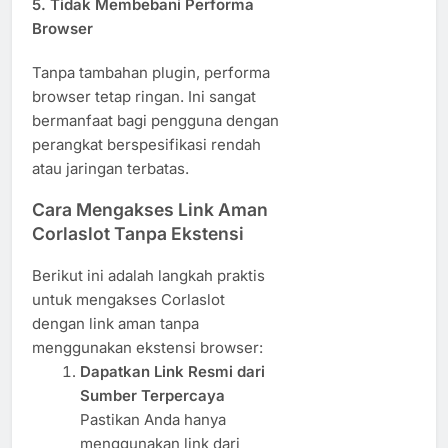
5.
Tidak Membebani Performa
Browser
Tanpa tambahan plugin, performa
browser tetap ringan. Ini sangat
bermanfaat bagi pengguna dengan
perangkat berspesifikasi rendah
atau jaringan terbatas.
Cara Mengakses Link Aman
Corlaslot Tanpa Ekstensi
Berikut ini adalah langkah praktis
untuk mengakses Corlaslot
dengan link aman tanpa
menggunakan ekstensi browser:
Dapatkan Link Resmi dari
Sumber Terpercaya
Pastikan Anda hanya
menggunakan link dari