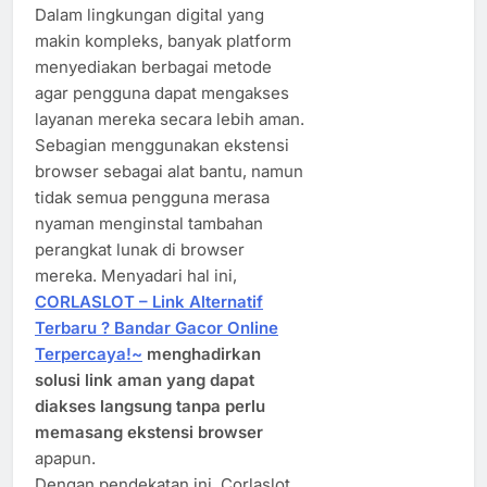
Dalam lingkungan digital yang
makin kompleks, banyak platform
menyediakan berbagai metode
agar pengguna dapat mengakses
layanan mereka secara lebih aman.
Sebagian menggunakan ekstensi
browser sebagai alat bantu, namun
tidak semua pengguna merasa
nyaman menginstal tambahan
perangkat lunak di browser
mereka. Menyadari hal ini,
CORLASLOT – Link Alternatif
Terbaru ? Bandar Gacor Online
Terpercaya!~
menghadirkan
solusi link aman yang dapat
diakses langsung tanpa perlu
memasang ekstensi browser
apapun.
Dengan pendekatan ini, Corlaslot