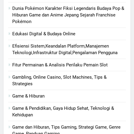
Dunia Pokémon Karakter Fiksi Legendaris Budaya Pop &
Hiburan Game dan Anime Jepang Sejarah Franchise
Pokémon
Edukasi Digital & Budaya Online
Efisiensi Sistem,Keandalan Platform,Manajemen
Teknologi,Infrastruktur Digital,Pengalaman Pengguna
Fitur Permainan & Analisis Perilaku Pemain Slot
Gambling, Online Casino, Slot Machines, Tips &
Strategies
Game & Hiburan
Game & Pendidikan, Gaya Hidup Sehat, Teknologi &
Kehidupan
Game dan Hiburan, Tips Gaming, Strategi Game, Genre
Game, Panduan Gaming