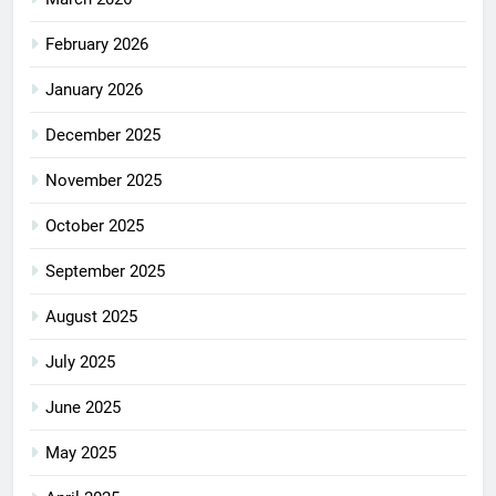
February 2026
January 2026
December 2025
November 2025
October 2025
September 2025
August 2025
July 2025
June 2025
May 2025