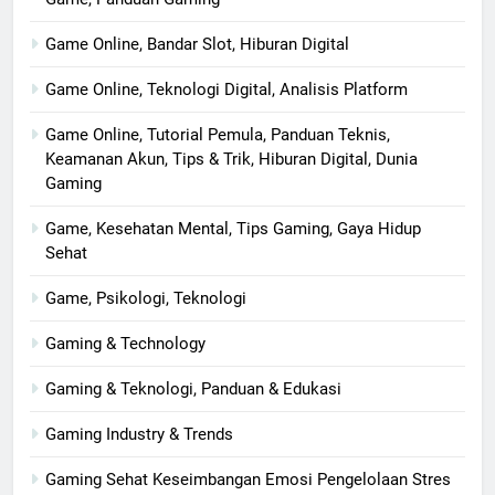
Game Online, Bandar Slot, Hiburan Digital
Game Online, Teknologi Digital, Analisis Platform
Game Online, Tutorial Pemula, Panduan Teknis,
Keamanan Akun, Tips & Trik, Hiburan Digital, Dunia
Gaming
Game, Kesehatan Mental, Tips Gaming, Gaya Hidup
Sehat
Game, Psikologi, Teknologi
Gaming & Technology
Gaming & Teknologi, Panduan & Edukasi
Gaming Industry & Trends
Gaming Sehat Keseimbangan Emosi Pengelolaan Stres