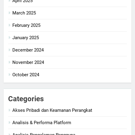
April 2025
March 2025
February 2025
January 2025
December 2024
November 2024
October 2024
Categories
Akses Pribadi dan Keamanan Perangkat
Analisis & Performa Platform
Analisis Pengalaman Pengguna