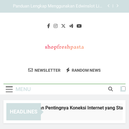
Skip
EDWINSLOT Login: Analisis Akses dari Sisi
to
Kecepatan dan Kemudahan
content
Login Edwinslot dan Pentingnya Memilih Akses
yang Tepat untuk Pengguna
TIARA4D Login dan Pentingnya Koneksi Internet
yang Stabil untuk Akses Lebih Lancar
Panduan Lengkap Menggunakan Edwinslot Link
Alternatif Tanpa Kendala Akses
EDWINSLOT Login: Analisis Akses dari Sisi
Kecepatan dan Kemudahan
Shop Fresh
Nikmati Pasta Segar Dan Bahan Masakan
Login Edwinslot dan Pentingnya Memilih Akses
NEWSLETTER
RANDOM NEWS
Pasta
yang Tepat untuk Pengguna
Khas Italia Dari Shop Fresh Pasta. Untuk
Pengalaman Kuliner Yang Otentik.
MENU
ARA4D Login dan Pentingnya Koneksi Internet yang Stabil unt
HEADLINES
Month Ago