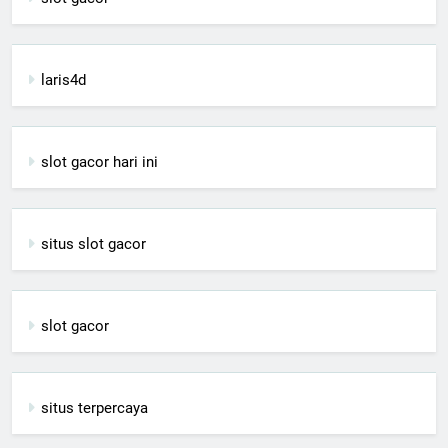
laris4d
slot gacor hari ini
situs slot gacor
slot gacor
situs terpercaya