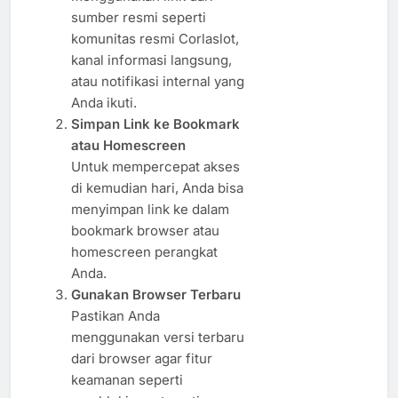
sumber resmi seperti
komunitas resmi Corlaslot,
kanal informasi langsung,
atau notifikasi internal yang
Anda ikuti.
Simpan Link ke Bookmark
atau Homescreen
Untuk mempercepat akses
di kemudian hari, Anda bisa
menyimpan link ke dalam
bookmark browser atau
homescreen perangkat
Anda.
Gunakan Browser Terbaru
Pastikan Anda
menggunakan versi terbaru
dari browser agar fitur
keamanan seperti