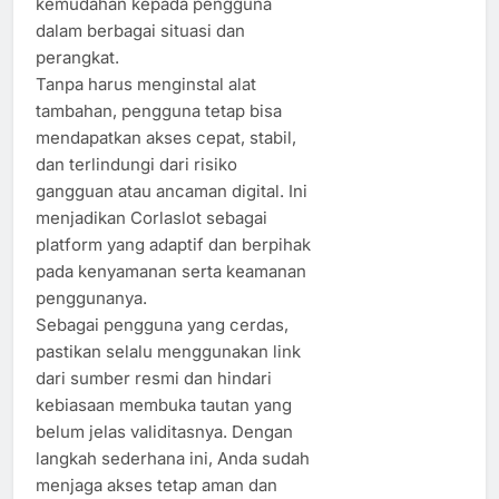
kemudahan kepada pengguna
dalam berbagai situasi dan
perangkat.
Tanpa harus menginstal alat
tambahan, pengguna tetap bisa
mendapatkan akses cepat, stabil,
dan terlindungi dari risiko
gangguan atau ancaman digital. Ini
menjadikan Corlaslot sebagai
platform yang adaptif dan berpihak
pada kenyamanan serta keamanan
penggunanya.
Sebagai pengguna yang cerdas,
pastikan selalu menggunakan link
dari sumber resmi dan hindari
kebiasaan membuka tautan yang
belum jelas validitasnya. Dengan
langkah sederhana ini, Anda sudah
menjaga akses tetap aman dan