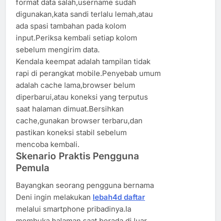
format data salah,username sudah
digunakan,kata sandi terlalu lemah,atau
ada spasi tambahan pada kolom
input.Periksa kembali setiap kolom
sebelum mengirim data.
Kendala keempat adalah tampilan tidak
rapi di perangkat mobile.Penyebab umum
adalah cache lama,browser belum
diperbarui,atau koneksi yang terputus
saat halaman dimuat.Bersihkan
cache,gunakan browser terbaru,dan
pastikan koneksi stabil sebelum
mencoba kembali.
Skenario Praktis Pengguna
Pemula
Bayangkan seorang pengguna bernama
Deni ingin melakukan
lebah4d daftar
melalui smartphone pribadinya.Ia
membuka halaman saat berada di luar