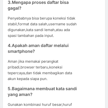
3.Mengapa proses daftar bisa
gagal?
Penyebabnya bisa berupa koneksi tidak
stabil,format data salah,username sudah
digunakan,kata sandi lemah,atau ada
spasi tambahan pada input.
4.Apakah aman daftar melalui
smartphone?
Aman jika memakai perangkat
pribadi,browser terbaru,koneksi
tepercaya,dan tidak membagikan data
akun kepada siapa pun.
5.Bagaimana membuat kata sandi
yang aman?
Gunakan kombinasi huruf besar,huruf