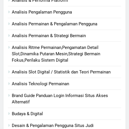
Analisis & Performa Platform
Analisis Pengalaman Pengguna
Analisis Permainan & Pengalaman Pengguna
Analisis Permainan & Strategi Bermain
Analisis Ritme Permainan,Pengamatan Detail
Slot,Dinamika Putaran Mesin,Strategi Bermain
Fokus,Perilaku Sistem Digital
Analisis Slot Digital / Statistik dan Teori Permainan
Analisis Teknologi Permainan
Brand Guide Panduan Login Informasi Situs Akses
Alternatif
Budaya & Digital
Desain & Pengalaman Pengguna Situs Judi