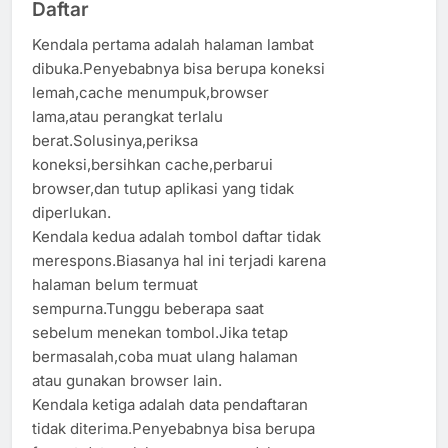
Daftar
Kendala pertama adalah halaman lambat
dibuka.Penyebabnya bisa berupa koneksi
lemah,cache menumpuk,browser
lama,atau perangkat terlalu
berat.Solusinya,periksa
koneksi,bersihkan cache,perbarui
browser,dan tutup aplikasi yang tidak
diperlukan.
Kendala kedua adalah tombol daftar tidak
merespons.Biasanya hal ini terjadi karena
halaman belum termuat
sempurna.Tunggu beberapa saat
sebelum menekan tombol.Jika tetap
bermasalah,coba muat ulang halaman
atau gunakan browser lain.
Kendala ketiga adalah data pendaftaran
tidak diterima.Penyebabnya bisa berupa