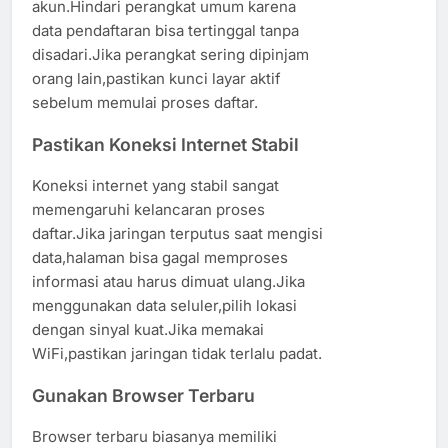
akun.Hindari perangkat umum karena
data pendaftaran bisa tertinggal tanpa
disadari.Jika perangkat sering dipinjam
orang lain,pastikan kunci layar aktif
sebelum memulai proses daftar.
Pastikan Koneksi Internet Stabil
Koneksi internet yang stabil sangat
memengaruhi kelancaran proses
daftar.Jika jaringan terputus saat mengisi
data,halaman bisa gagal memproses
informasi atau harus dimuat ulang.Jika
menggunakan data seluler,pilih lokasi
dengan sinyal kuat.Jika memakai
WiFi,pastikan jaringan tidak terlalu padat.
Gunakan Browser Terbaru
Browser terbaru biasanya memiliki