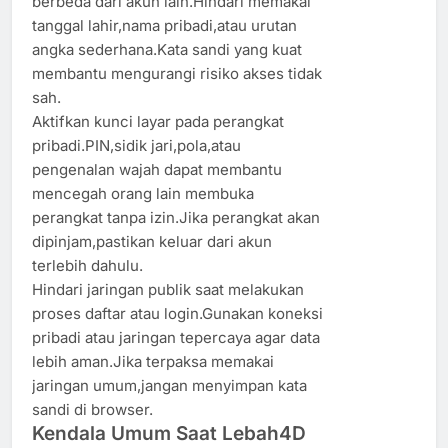
berbeda dari akun lain.Hindari memakai
tanggal lahir,nama pribadi,atau urutan
angka sederhana.Kata sandi yang kuat
membantu mengurangi risiko akses tidak
sah.
Aktifkan kunci layar pada perangkat
pribadi.PIN,sidik jari,pola,atau
pengenalan wajah dapat membantu
mencegah orang lain membuka
perangkat tanpa izin.Jika perangkat akan
dipinjam,pastikan keluar dari akun
terlebih dahulu.
Hindari jaringan publik saat melakukan
proses daftar atau login.Gunakan koneksi
pribadi atau jaringan tepercaya agar data
lebih aman.Jika terpaksa memakai
jaringan umum,jangan menyimpan kata
sandi di browser.
Kendala Umum Saat Lebah4D