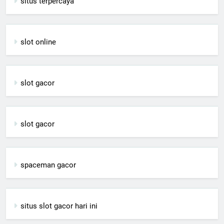
situs terpercaya
slot online
slot gacor
slot gacor
spaceman gacor
situs slot gacor hari ini