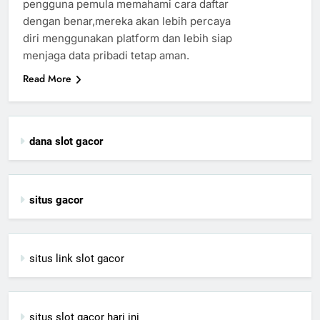
pengguna pemula memahami cara daftar
dengan benar,mereka akan lebih percaya
diri menggunakan platform dan lebih siap
menjaga data pribadi tetap aman.
Read More
dana slot gacor
situs gacor
situs link slot gacor
situs slot gacor hari ini