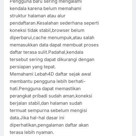
Pengguna baru sering mengalami
kendala karena belum memahami
struktur halaman atau alur
pendaftaran.Kesalahan sederhana seperti
koneksi tidak stabil,browser belum
diperbarui,cache menumpuk,atau salah
memasukkan data dapat membuat proses
daftar terasa sulit.Padahal,kendala
tersebut sering dapat dikurangi dengan
persiapan yang tepat.
Memahami Lebah4D daftar sejak awal
membantu pengguna lebih berhati-
hati.Pengguna dapat memastikan
perangkat pribadi sudah aman,koneksi
berjalan stabil,dan halaman sudah
termuat sempurna sebelum mengisi
data.Jika hal-hal dasar ini
diperhatikan,pengalaman daftar akan
terasa lebih nyaman.