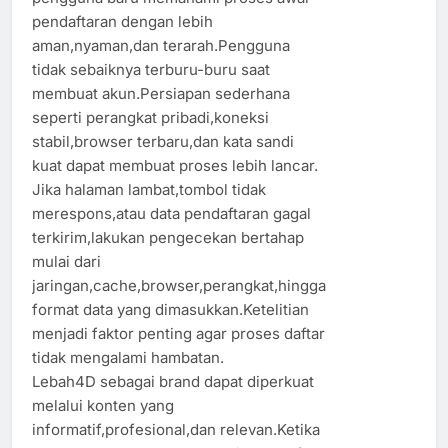
pendaftaran dengan lebih
aman,nyaman,dan terarah.Pengguna
tidak sebaiknya terburu-buru saat
membuat akun.Persiapan sederhana
seperti perangkat pribadi,koneksi
stabil,browser terbaru,dan kata sandi
kuat dapat membuat proses lebih lancar.
Jika halaman lambat,tombol tidak
merespons,atau data pendaftaran gagal
terkirim,lakukan pengecekan bertahap
mulai dari
jaringan,cache,browser,perangkat,hingga
format data yang dimasukkan.Ketelitian
menjadi faktor penting agar proses daftar
tidak mengalami hambatan.
Lebah4D sebagai brand dapat diperkuat
melalui konten yang
informatif,profesional,dan relevan.Ketika