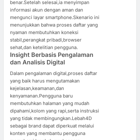
benar.Setelah selesai,ia menyimpan
informasi akun dengan aman dan
mengunci layar smartphone.Skenario ini
menunjukkan bahwa proses daftar yang
nyaman membutuhkan koneksi
stabil,perangkat pribadi,browser
sehat,dan ketelitian pengguna.
Insight Berbasis Pengalaman
dan Analisis Digital
Dalam pengalaman digital,proses daftar
yang baik harus mengutamakan
kejelasan,keamanan,dan
kenyamanan.Pengguna baru
membutuhkan halaman yang mudah
dipahami,kolom yang rapi,serta instruksi
yang tidak membingungkan.Lebah4D
sebagai brand dapat diperkuat melalui
konten yang membantu pengguna