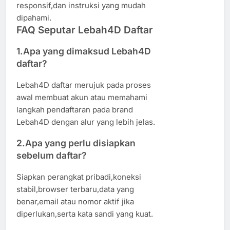
responsif,dan instruksi yang mudah
dipahami.
FAQ Seputar Lebah4D Daftar
1.Apa yang dimaksud Lebah4D
daftar?
Lebah4D daftar merujuk pada proses
awal membuat akun atau memahami
langkah pendaftaran pada brand
Lebah4D dengan alur yang lebih jelas.
2.Apa yang perlu disiapkan
sebelum daftar?
Siapkan perangkat pribadi,koneksi
stabil,browser terbaru,data yang
benar,email atau nomor aktif jika
diperlukan,serta kata sandi yang kuat.