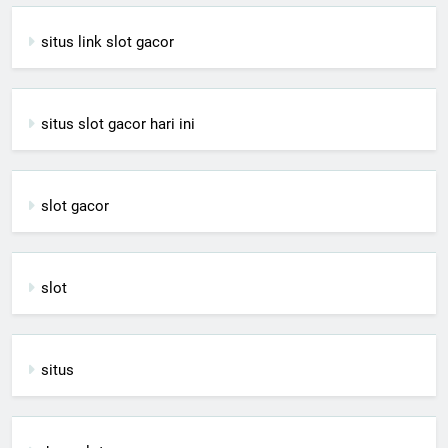
situs link slot gacor
situs slot gacor hari ini
slot gacor
slot
situs