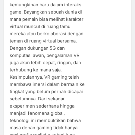
kemungkinan baru dalam interaksi
game. Bayangkan sebuah dunia di
mana pemain bisa melihat karakter
virtual muncul di ruang tamu
mereka atau berkolaborasi dengan
teman di ruang virtual bersama.
Dengan dukungan 5G dan
komputasi awan, pengalaman VR
juga akan lebih cepat, ringan, dan
terhubung ke mana saja.
Kesimpulannya, VR gaming telah
membawa imersi dalam bermain ke
tingkat yang belum pernah dicapai
sebelumnya. Dari sekadar
eksperimen sederhana hingga
menjadi fenomena global,
teknologi ini membuktikan bahwa
masa depan gaming tidak hanya
soal grafis realistis, tetapi juga