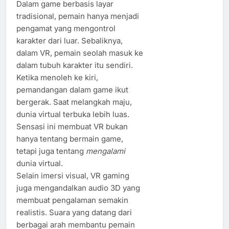
Dalam game berbasis layar
tradisional, pemain hanya menjadi
pengamat yang mengontrol
karakter dari luar. Sebaliknya,
dalam VR, pemain seolah masuk ke
dalam tubuh karakter itu sendiri.
Ketika menoleh ke kiri,
pemandangan dalam game ikut
bergerak. Saat melangkah maju,
dunia virtual terbuka lebih luas.
Sensasi ini membuat VR bukan
hanya tentang bermain game,
tetapi juga tentang
mengalami
dunia virtual.
Selain imersi visual, VR gaming
juga mengandalkan audio 3D yang
membuat pengalaman semakin
realistis. Suara yang datang dari
berbagai arah membantu pemain