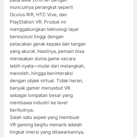
munculnya perangkat seperti
Oculus Rift, HTC Vive, dan
PlayStation VR. Produk ini
menggabungkan teknologi layar
beresolusi tinggi dengan
pelacakan gerak kepala dan tangan
yang akurat. Hasilnya, pemain bisa
merasakan dunia game secara
lebih nyata—mulai dari melangkah,
menoleh, hingga berinteraksi
dengan objek virtual. Tidak heran,
banyak gamer menyebut VR
sebagai lompatan besar yang
membawa industri ke level
berikutnya.
Salah satu aspek yang membuat
VR gaming begitu menarik adalah
tingkat imersi yang ditawarkannya.