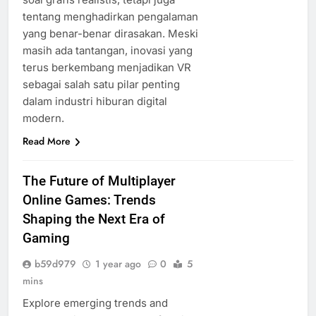
tentang menghadirkan pengalaman
yang benar-benar dirasakan. Meski
masih ada tantangan, inovasi yang
terus berkembang menjadikan VR
sebagai salah satu pilar penting
dalam industri hiburan digital
modern.
Read More
The Future of Multiplayer
Online Games: Trends
Shaping the Next Era of
Gaming
b59d979
1 year ago
0
5
mins
Explore emerging trends and