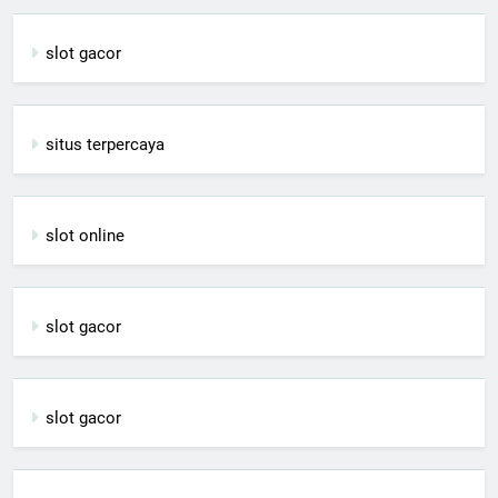
slot gacor
situs terpercaya
slot online
slot gacor
slot gacor