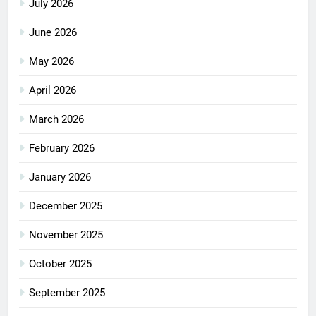
July 2026
June 2026
May 2026
April 2026
March 2026
February 2026
January 2026
December 2025
November 2025
October 2025
September 2025