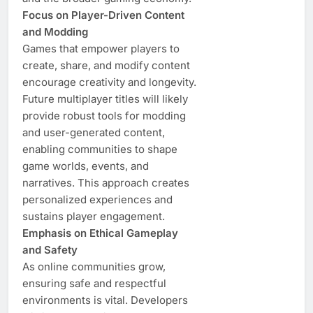
Focus on Player-Driven Content
and Modding
Games that empower players to
create, share, and modify content
encourage creativity and longevity.
Future multiplayer titles will likely
provide robust tools for modding
and user-generated content,
enabling communities to shape
game worlds, events, and
narratives. This approach creates
personalized experiences and
sustains player engagement.
Emphasis on Ethical Gameplay
and Safety
As online communities grow,
ensuring safe and respectful
environments is vital. Developers