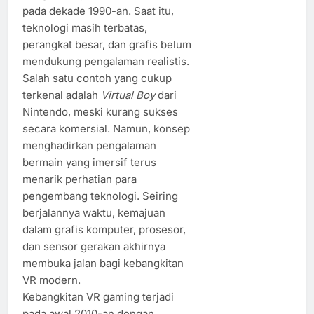
pada dekade 1990-an. Saat itu,
teknologi masih terbatas,
perangkat besar, dan grafis belum
mendukung pengalaman realistis.
Salah satu contoh yang cukup
terkenal adalah
Virtual Boy
dari
Nintendo, meski kurang sukses
secara komersial. Namun, konsep
menghadirkan pengalaman
bermain yang imersif terus
menarik perhatian para
pengembang teknologi. Seiring
berjalannya waktu, kemajuan
dalam grafis komputer, prosesor,
dan sensor gerakan akhirnya
membuka jalan bagi kebangkitan
VR modern.
Kebangkitan VR gaming terjadi
pada awal 2010-an dengan