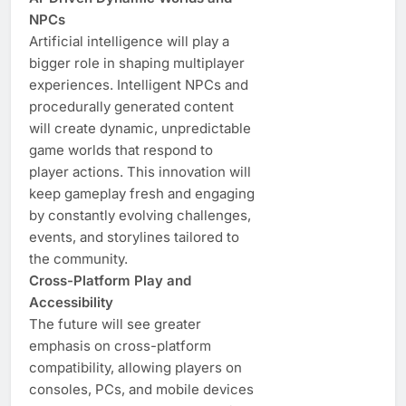
NPCs
Artificial intelligence will play a
bigger role in shaping multiplayer
experiences. Intelligent NPCs and
procedurally generated content
will create dynamic, unpredictable
game worlds that respond to
player actions. This innovation will
keep gameplay fresh and engaging
by constantly evolving challenges,
events, and storylines tailored to
the community.
Cross-Platform Play and
Accessibility
The future will see greater
emphasis on cross-platform
compatibility, allowing players on
consoles, PCs, and mobile devices