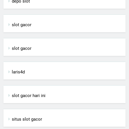
depo slot
slot gacor
slot gacor
laris4d
slot gacor hari ini
situs slot gacor