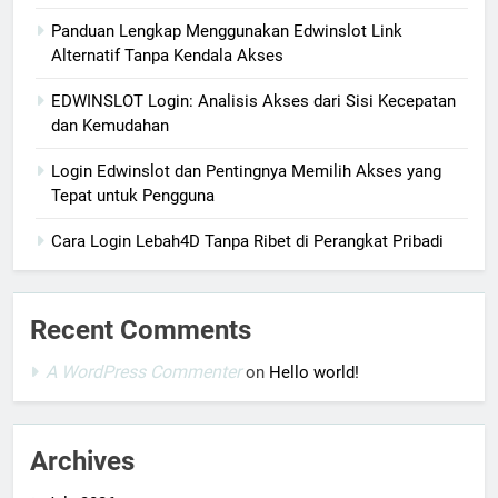
Panduan Lengkap Menggunakan Edwinslot Link
Alternatif Tanpa Kendala Akses
EDWINSLOT Login: Analisis Akses dari Sisi Kecepatan
dan Kemudahan
Login Edwinslot dan Pentingnya Memilih Akses yang
Tepat untuk Pengguna
Cara Login Lebah4D Tanpa Ribet di Perangkat Pribadi
Recent Comments
A WordPress Commenter
on
Hello world!
Archives