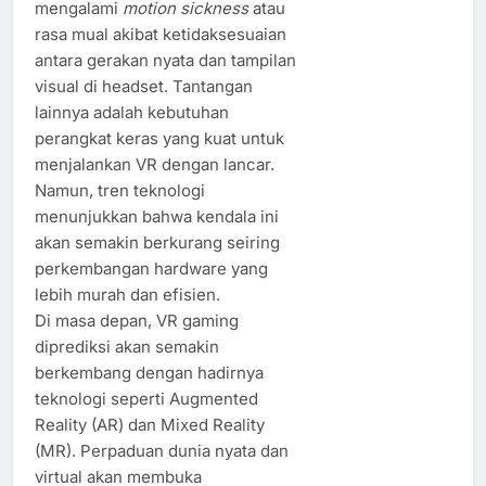
mengalami
motion sickness
atau
rasa mual akibat ketidaksesuaian
antara gerakan nyata dan tampilan
visual di headset. Tantangan
lainnya adalah kebutuhan
perangkat keras yang kuat untuk
menjalankan VR dengan lancar.
Namun, tren teknologi
menunjukkan bahwa kendala ini
akan semakin berkurang seiring
perkembangan hardware yang
lebih murah dan efisien.
Di masa depan, VR gaming
diprediksi akan semakin
berkembang dengan hadirnya
teknologi seperti Augmented
Reality (AR) dan Mixed Reality
(MR). Perpaduan dunia nyata dan
virtual akan membuka