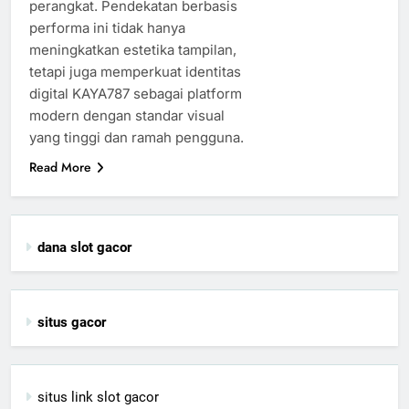
perangkat. Pendekatan berbasis
performa ini tidak hanya
meningkatkan estetika tampilan,
tetapi juga memperkuat identitas
digital KAYA787 sebagai platform
modern dengan standar visual
yang tinggi dan ramah pengguna.
Read More
dana slot gacor
situs gacor
situs link slot gacor