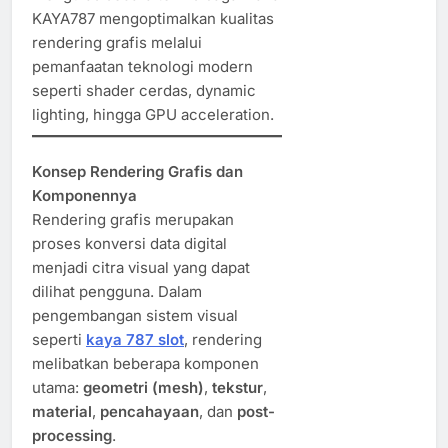
KAYA787 mengoptimalkan kualitas
rendering grafis melalui
pemanfaatan teknologi modern
seperti shader cerdas, dynamic
lighting, hingga GPU acceleration.
Konsep Rendering Grafis dan
Komponennya
Rendering grafis merupakan
proses konversi data digital
menjadi citra visual yang dapat
dilihat pengguna. Dalam
pengembangan sistem visual
seperti
kaya 787 slot
, rendering
melibatkan beberapa komponen
utama:
geometri (mesh)
,
tekstur
,
material
,
pencahayaan
, dan
post-
processing
.