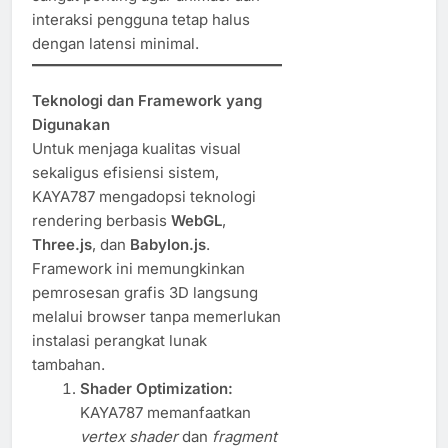
interaksi pengguna tetap halus
dengan latensi minimal.
Teknologi dan Framework yang
Digunakan
Untuk menjaga kualitas visual
sekaligus efisiensi sistem,
KAYA787 mengadopsi teknologi
rendering berbasis
WebGL
,
Three.js
, dan
Babylon.js
.
Framework ini memungkinkan
pemrosesan grafis 3D langsung
melalui browser tanpa memerlukan
instalasi perangkat lunak
tambahan.
Shader Optimization:
KAYA787 memanfaatkan
vertex shader
dan
fragment