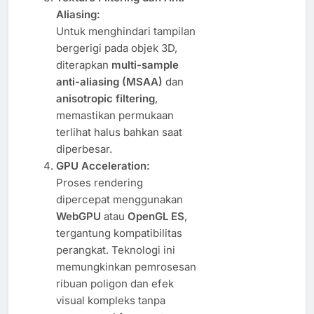
Aliasing:
Untuk menghindari tampilan
bergerigi pada objek 3D,
diterapkan
multi-sample
anti-aliasing (MSAA)
dan
anisotropic filtering
,
memastikan permukaan
terlihat halus bahkan saat
diperbesar.
GPU Acceleration:
Proses rendering
dipercepat menggunakan
WebGPU
atau
OpenGL ES
,
tergantung kompatibilitas
perangkat. Teknologi ini
memungkinkan pemrosesan
ribuan poligon dan efek
visual kompleks tanpa