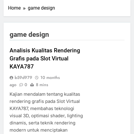
Home
game design
game design
Analisis Kualitas Rendering
Grafis pada Slot Virtual
KAYA787
b59d979
10 months
ago
0
8 mins
Kajian mendalam tentang kualitas
rendering grafis pada Slot Virtual
KAYA787, membahas teknologi
visual 3D, optimasi shader, lighting
dinamis, serta teknik rendering
modern untuk menciptakan