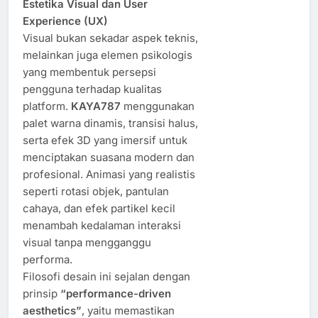
Estetika Visual dan User
Experience (UX)
Visual bukan sekadar aspek teknis,
melainkan juga elemen psikologis
yang membentuk persepsi
pengguna terhadap kualitas
platform.
KAYA787
menggunakan
palet warna dinamis, transisi halus,
serta efek 3D yang imersif untuk
menciptakan suasana modern dan
profesional. Animasi yang realistis
seperti rotasi objek, pantulan
cahaya, dan efek partikel kecil
menambah kedalaman interaksi
visual tanpa mengganggu
performa.
Filosofi desain ini sejalan dengan
prinsip
“performance-driven
aesthetics”
, yaitu memastikan