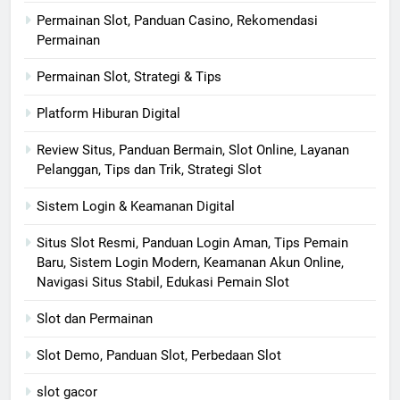
Permainan Slot, Panduan Casino, Rekomendasi
Permainan
Permainan Slot, Strategi & Tips
Platform Hiburan Digital
Review Situs, Panduan Bermain, Slot Online, Layanan
Pelanggan, Tips dan Trik, Strategi Slot
Sistem Login & Keamanan Digital
Situs Slot Resmi, Panduan Login Aman, Tips Pemain
Baru, Sistem Login Modern, Keamanan Akun Online,
Navigasi Situs Stabil, Edukasi Pemain Slot
Slot dan Permainan
Slot Demo, Panduan Slot, Perbedaan Slot
slot gacor