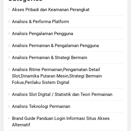
Akses Pribadi dan Keamanan Perangkat
Analisis & Performa Platform
Analisis Pengalaman Pengguna
Analisis Permainan & Pengalaman Pengguna
Analisis Permainan & Strategi Bermain
Analisis Ritme Permainan,Pengamatan Detail
Slot,Dinamika Putaran Mesin,Strategi Bermain
Fokus,Perilaku Sistem Digital
Analisis Slot Digital / Statistik dan Teori Permainan
Analisis Teknologi Permainan
Brand Guide Panduan Login Informasi Situs Akses
Alternatif